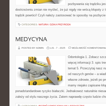
pozbywania się trądziku jes
dostrzeżeniu zmian nie myśleć, że już nigdy nie wrócą kłopoty z t
trądzik powróci! Czyli należy zastosować te sposoby na pozbycie 
CATEGORIES:
NATURA I DZIKA PRZYRODA
MEDYCYNA
POSTED BY ADMIN
LIS - 7 - 2025
MOŻLIWOŚĆ KOMENTOWAN
Odontologia 1. Zobacz szcz
więcej informacji 3. spis tr
temat 5. Przeczytaj nasz 
od naszych genów – a wiad
własne zdrowie, jeżeli po 
mamy niejako zapisane kło
ponadstandardowe ryzyko białaczki. Jednakowoż naturalnie nies
zależy od stylu naszego życia. Zatem naprawdę często ludzie ch
CATEGORIES:
ROZWÓJ EMOCJONALNY I SPOŁECZNY