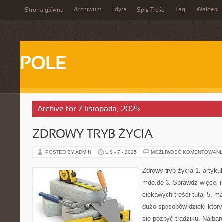
Archiwum
Edyta
Tagi
Waldek
Strona główna
Spis Treści
POLE
Archive for 7 listopada, 2025
ZDROWY TRYB ŻYCIA
POSTED BY ADMIN
LIS - 7 - 2025
MOŻLIWOŚĆ KOMENTOWAN
Zdrowy tryb życia 1. artykul
mde.de 3. Sprawdź więcej i
ciekawych treści tutaj 5. 
dużo sposobów dzięki któr
się pozbyć trądziku. Najba