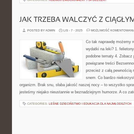
JAK TRZEBA WALCZYĆ Z CIĄGŁY
POSTED BY ADMIN
LIS - 7 - 2025
MOŻLIWOŚĆ KOMENTOWAN
Co tak naprawdę możemy ro
wydatki na leki? 1. felietony
podobne tematy 4. Zobacz 
powiązane treści Bezsennoś
przecież z całą pewnością 
snem. Co bardzo niekorzys
organizm. Brak snu, słaba jakość naszej nocy – to wszystko spr
jesteśmy niejako nieustannie w beznadziejnym humorze. A co za
CATEGORIES:
LEŚNE DZIECIŃSTWO I EDUKACJA DLA NAJMŁODSZYCH