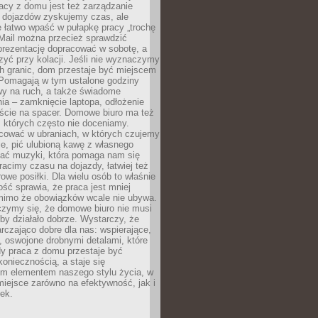
acy z domu jest też zarządzanie
z dojazdów zyskujemy czas, ale
 łatwo wpaść w pułapkę pracy „trochę
 Mail można przecież sprawdzić
prezentację dopracować w sobotę, a
zyć przy kolacji. Jeśli nie wyznaczymy
h granic, dom przestaje być miejscem
 Pomagają w tym ustalone godziny
wy na ruch, a także świadome
ia – zamknięcie laptopa, odłożenie
jście na spacer. Domowe biuro ma też
, których często nie doceniamy.
ować w ubraniach, w których czujemy
e, pić ulubioną kawę z własnego
hać muzyki, która pomaga nam się
tracimy czasu na dojazdy, łatwiej też
owe posiłki. Dla wielu osób to właśnie
ość sprawia, że praca jest mniej
 mimo że obowiązków wcale nie ubywa.
zymy się, że domowe biuro nie musi
 by działało dobrze. Wystarczy, że
rczająco dobre dla nas: wspierające,
, oswojone drobnymi detalami, które
dy praca z domu przestaje być
oniecznością, a staje się
m elementem naszego stylu życia, w
miejsce zarówno na efektywność, jak i
ek.