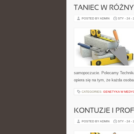
TANIEC W RÓŻNY
POSTED BY ADMIN
STY - 24 -
samopoczucie. Polecamy Technika 
opiera się na tym, że każda osob
CATEGORIES:
GENETYKA W MEDY
KONTUZJE I PRO
POSTED BY ADMIN
STY - 24 -