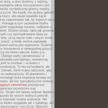
est duży, a dom dzielimy z rodziną.
swojenia takiej rzeczywistości jest
choćby symbolicznej granicy między
tą życia. Nie każdy ma osobny gabinet
a klucz, ale nawet niewielki kącik
na zaaranżować tak, by kojarzył się z
ą. Pomaga w tym ustawienie biurka
wybór wygodnego krzesła, zadbanie o
lenie. Drobne rytuały, takie jak poranne
mpki czy uporządkowanie blatu po
dnia, uczą nasze ciało i umysł, kiedy
a pracę”, a kiedy można naprawdę
ównie ważna jest ergonomia. Godziny
zy komputerze w niewygodnej pozycji
zą się bólem pleców, karku czy
. Dlatego warto zainwestować w
odstawkę pod laptopa, zewnętrzną
 jeśli to możliwe – w biurko z
ysokością. To nie są fanaberie, ale
 zdrowie, które trudno odzyskać, gdy
e je nadwyrężymy. W planowaniu i
omowego biura inspiracją bywają nie
 media, ale też specjalistyczne serwisy,
agazyn internetowy
poświęcone
rganizacji przestrzeni oraz
ci. Dzięki nim łatwiej uniknąć błędów i
ązania do swoich realnych potrzeb,
po kopiować modne aranżacje. Nie
by biurko wyglądało jak z katalogu, ale
 naszą pracę i styl życia. Ważnym