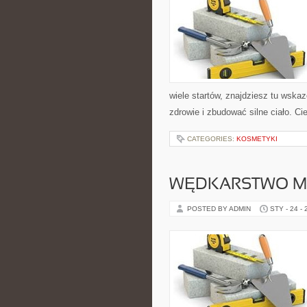
wiele startów, znajdziesz tu wsk
zdrowie i zbudować silne ciało. Cie
CATEGORIES:
KOSMETYKI
WĘDKARSTWO M
POSTED BY ADMIN
STY - 24 -