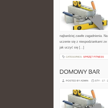
najbardziej zawiłe zagadnienia. Na
uczenie się z niespodziankami ze ś
jak uczyć się […]
CATEGORIES:
SPRZĘT FITNESS
DOMOWY BAR
POSTED BY ADMIN
STY - 17 -