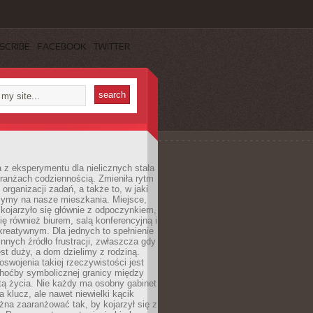
SCRIBE
FACEBOOK
TWITTER
 z eksperymentu dla nielicznych stała
branżach codziennością. Zmieniła rytm
 organizacji zadań, a także to, w jaki
zymy na nasze mieszkania. Miejsce,
 kojarzyło się głównie z odpoczynkiem,
się również biurem, salą konferencyjną i
reatywnym. Dla jednych to spełnienie
innych źródło frustracji, zwłaszcza gdy
est duży, a dom dzielimy z rodziną.
swojenia takiej rzeczywistości jest
choćby symbolicznej granicy między
tą życia. Nie każdy ma osobny gabinet
a klucz, ale nawet niewielki kącik
na zaaranżować tak, by kojarzył się z