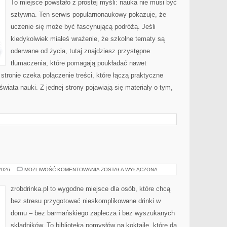
To miejsce powstało z prostej myśli: nauka nie musi być
sztywna. Ten serwis popularnonaukowy pokazuje, że
uczenie się może być fascynującą podróżą. Jeśli
kiedykolwiek miałeś wrażenie, że szkolne tematy są
oderwane od życia, tutaj znajdziesz przystępne
tłumaczenia, które pomagają poukładać nawet
 stronie czeka połączenie treści, które łączą praktyczne
wiata nauki. Z jednej strony pojawiają się materiały o tym,
DOMOWY
 2026
MOŻLIWOŚĆ KOMENTOWANIA
ZOSTAŁA WYŁĄCZONA
BAR
zrobdrinka.pl to wygodne miejsce dla osób, które chcą
bez stresu przygotować nieskomplikowane drinki w
domu – bez barmańskiego zaplecza i bez wyszukanych
składników. To biblioteka pomysłów na koktajle, które da