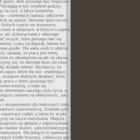
h granic, dom przestaje być miejscem
 Pomagają w tym ustalone godziny
wy na ruch, a także świadome
ia – zamknięcie laptopa, odłożenie
jście na spacer. Domowe biuro ma też
, których często nie doceniamy.
ować w ubraniach, w których czujemy
e, pić ulubioną kawę z własnego
hać muzyki, która pomaga nam się
tracimy czasu na dojazdy, łatwiej też
owe posiłki. Dla wielu osób to właśnie
ość sprawia, że praca jest mniej
 mimo że obowiązków wcale nie ubywa.
zymy się, że domowe biuro nie musi
 by działało dobrze. Wystarczy, że
rczająco dobre dla nas: wspierające,
, oswojone drobnymi detalami, które
dy praca z domu przestaje być
oniecznością, a staje się
m elementem naszego stylu życia, w
miejsce zarówno na efektywność, jak i
ek.
 z eksperymentu dla nielicznych stała
branżach codziennością. Zmieniła rytm
 organizacji zadań, a także to, w jaki
zymy na nasze mieszkania. Miejsce,
 kojarzyło się głównie z odpoczynkiem,
się również biurem, salą konferencyjną i
reatywnym. Dla jednych to spełnienie
innych źródło frustracji, zwłaszcza gdy