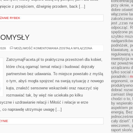
koncentracj
przy oknie, 
nięcie z przejściem, dźwignię przodem, back […]
dobre oświet
włączenie la
ŻANIE RYBEK
zakończeniu 
jest „czas n
odpocząć. R
spędzone pr
szybko mszc
POMYSŁY
nadgarstków
podnóżek, p
ROMANTYCZNE
 2026
MOŻLIWOŚĆ KOMENTOWANIA
ZOSTAŁA WYŁĄCZONA
klawiaturę, a
POMYSŁY
regulowaną w
inwestycja w
ZatrzymajFaceta.pl to praktyczna przestrzeń dla kobiet,
raz poważni
które chcą ogarnąć temat relacji i budować dojrzały
urządzaniu d
tylko social
partnerstwo bez udawania. To miejsce powstało z myślą
poradniki i
m
o tym, abyś mogła spojrzeć na swoją sytuację z nowego
ergonomii, o
produktywnoś
kąta, znaleźć sensowne wskazówki oraz nauczyć się
dobrać rozwi
zamiast śle
rozmawiać tak, by więź nie uciekała po kilku
chodzi o to, 
czne i uzdrawianie relacji i Miłość i relacje w erze
by wspierało
aspektem pr
ym, co naprawdę utrzymuje uwagę […]
energią. Be
jednocześnie
cały dzień”.
CYNIE
wieczorem, 
raport skońc