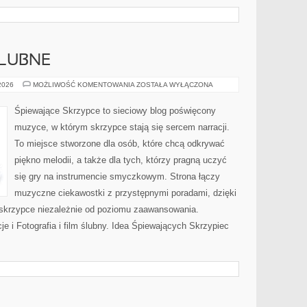
LUBNE
FORMALNOŚCI
 2026
MOŻLIWOŚĆ KOMENTOWANIA
ZOSTAŁA WYŁĄCZONA
ŚLUBNE
Śpiewające Skrzypce to sieciowy blog poświęcony
muzyce, w którym skrzypce stają się sercem narracji.
To miejsce stworzone dla osób, które chcą odkrywać
piękno melodii, a także dla tych, którzy pragną uczyć
się gry na instrumencie smyczkowym. Strona łączy
muzyczne ciekawostki z przystępnymi poradami, dzięki
skrzypce niezależnie od poziomu zaawansowania.
cje i Fotografia i film ślubny. Idea Śpiewających Skrzypiec