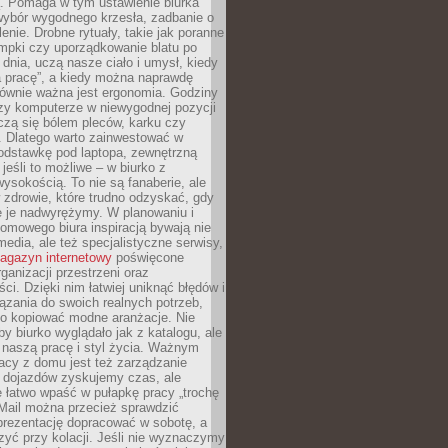
ą. Pomaga w tym ustawienie biurka
wybór wygodnego krzesła, zadbanie o
lenie. Drobne rytuały, takie jak poranne
mpki czy uporządkowanie blatu po
dnia, uczą nasze ciało i umysł, kiedy
a pracę”, a kiedy można naprawdę
ównie ważna jest ergonomia. Godziny
zy komputerze w niewygodnej pozycji
zą się bólem pleców, karku czy
. Dlatego warto zainwestować w
odstawkę pod laptopa, zewnętrzną
 jeśli to możliwe – w biurko z
ysokością. To nie są fanaberie, ale
 zdrowie, które trudno odzyskać, gdy
e je nadwyrężymy. W planowaniu i
omowego biura inspiracją bywają nie
 media, ale też specjalistyczne serwisy,
agazyn internetowy
poświęcone
rganizacji przestrzeni oraz
ci. Dzięki nim łatwiej uniknąć błędów i
ązania do swoich realnych potrzeb,
po kopiować modne aranżacje. Nie
by biurko wyglądało jak z katalogu, ale
 naszą pracę i styl życia. Ważnym
acy z domu jest też zarządzanie
z dojazdów zyskujemy czas, ale
 łatwo wpaść w pułapkę pracy „trochę
 Mail można przecież sprawdzić
prezentację dopracować w sobotę, a
zyć przy kolacji. Jeśli nie wyznaczymy