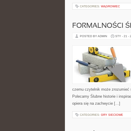
CATEGORIES:
WĄGROWIEC
FORMALNOŚCI Ś
POSTED BY ADMIN
STY - 21 -
czemu czytelnik może zrozumieć 
Polecamy Ślubne historie i inspira
opiera się na zachwycie […]
CATEGORIES:
GRY SIECIOWE