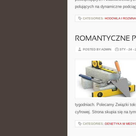
polujących na dynamiczne podciąg
CATEGORIES:
HODOWLA I ROZMNA
ROMANTYCZNE 
POSTED BY ADMIN
STY - 24 -
tygodniach. Polecamy Związki toksy
cyfrowej. Strona skupia się na t
CATEGORIES:
GENETYKA W MEDY