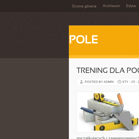
Archiwum
Edyta
Strona główna
POLE
TRENING DLA P
POSTED BY ADMIN
STY - 25 -
początkujących i zaawansowanych, 