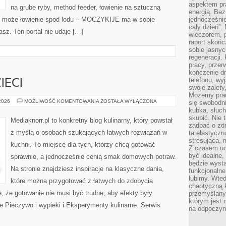
aspektem pr
na grube ryby, method feeder, łowienie na sztuczną
energią. Be
y może łowienie spod lodu – MOCZYKIJE ma w sobie
jednocześnie
cały dzień”.
asz. Ten portal nie udaje […]
wieczorem, 
raport skońc
sobie jasnyc
regeneracji.
pracy, przer
kończenie dn
telefonu, wy
IECI
swoje zalety
Możemy prac
PRZEPISY
 2026
MOŻLIWOŚĆ KOMENTOWANIA
ZOSTAŁA WYŁĄCZONA
się swobodni
DLA
kubka, słuc
DZIECI
skupić. Nie 
Mediaknorr.pl to konkretny blog kulinarny, który powstał
zadbać o zdr
z myślą o osobach szukających łatwych rozwiązań w
ta elastyczn
stresująca,
kuchni. To miejsce dla tych, którzy chcą gotować
Z czasem uc
być idealne,
sprawnie, a jednocześnie cenią smak domowych potraw.
będzie wysta
Na stronie znajdziesz inspiracje na klasyczne dania,
funkcjonalne
lubimy. Wte
które można przygotować z łatwych do zdobycia
chaotyczną k
e, że gotowanie nie musi być trudne, aby efekty były
przemyślany
którym jest 
e Pieczywo i wypieki i Eksperymenty kulinarne. Serwis
na odpoczyn