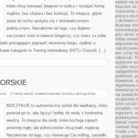
metraż nie j
które chcą trenować biegowo w stolicy i rozwijać formę
Kluczem do o
stworzenie 
mądrze, bez chaosu i bez kontuzji. To miejsce, gdzie
pracą a resz
z drzwiami n
pasja do ruchu spotyka się z doświadczeniem
biurkowy moż
praktycznym. Niezależnie od tego, czy dopiero
koncentracj
przy oknie, 
zaczynasz start w świecie biegaczy, czy masz za sobą
dobre oświet
azówki pomagające poprawić ekonomię biegu, zadbać o
włączenie la
zakończeniu 
kawe kategorie to Trening interwałowy (HIIT) i Crossfit. […]
jest „czas n
odpocząć. R
spędzone pr
szybko mszc
nadgarstków
podnóżek, p
klawiaturę, a
ORSKIE
regulowaną w
inwestycja w
WĘDKARSTWO
 2026
MOŻLIWOŚĆ KOMENTOWANIA
ZOSTAŁA WYŁĄCZONA
raz poważni
MORSKIE
urządzaniu d
tylko social
MOCZYKIJE to autonomiczny portal dla wędkarzy, który
poradniki i
m
powstał po to, aby łączyć hobby do wody z konkretną
ergonomii, o
produktywnoś
wiedzą. To miejsce dla osób, które kochają zapach
dobrać rozwi
zamiast śle
porannej mgły, ale jednocześnie chcą łowić mądrzej.
chodzi o to, 
Niezależnie od tego, czy interesuje Cię trolling, zasiadki
by wspierało