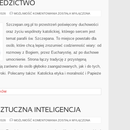
ZIEDZICTWO
PAPIEŻE
 2026
MOŻLIWOŚĆ KOMENTOWANIA
ZOSTAŁA WYŁĄCZONA
I
ICH
DZIEDZICTWO
Szczepan.org.pl to przestrzeń poświęcony duchowości
oraz życiu wspólnoty katolickiej, którego sercem jest
temat parafii św. Szczepana. To miejsce powstało dla
osób, które chcą lepiej zrozumieć codzienność wiary: od
rozmowy z Bogiem, przez Eucharystię, aż po duchowe
umocnienie. Strona łączy tradycję z przystępną
iają zarówno do osób głęboko zaangażowanych, jak i do tych,
roki. Polecamy także: Katolicka etyka i moralność i Papieże
IKÓW
SZTUCZNA INTELIGENCJA
CYBERNETYKA
 2026
MOŻLIWOŚĆ KOMENTOWANIA
ZOSTAŁA WYŁĄCZONA
I
SZTUCZNA
INTELIGENCJA