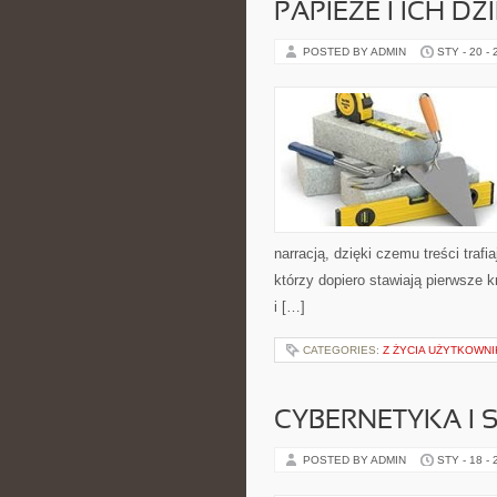
PAPIEŻE I ICH D
POSTED BY ADMIN
STY - 20 -
narracją, dzięki czemu treści traf
którzy dopiero stawiają pierwsze k
i […]
CATEGORIES:
Z ŻYCIA UŻYTKOWN
CYBERNETYKA I 
POSTED BY ADMIN
STY - 18 -