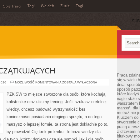
Tagi
Waldek
Zusik
Tagi
Spis Treści
SUB
OCZĄTKUJĄCYCH
Praca zdalna
się w wielu 
TRENING
 2026
MOŻLIWOŚĆ KOMENTOWANIA
ZOSTAŁA WYŁĄCZONA
dnia, sposób
DLA
sposób patr
POCZĄTKUJĄCYCH
które kiedyś
PZKiSW to miejsce stworzone dla osób, które kochają
nagle stało 
kalistenikę oraz uliczny trening. Jeśli szukasz rzetelnej
warsztatem k
marzeń, dla 
wiedzy, chcesz budować wytrzymałość bez
metraż nie j
konieczności posiadania drogiego sprzętu, a do tego
Kluczem do o
stworzenie 
marzysz o lepszej formie, ta strona jest dokładnie po to,
pracą a resz
z drzwiami n
by prowadzić Cię krok po kroku. To baza wiedzy dla
biurkowy moż
dla tych, którzy dopiero uczą się pompki, jak i dla osób