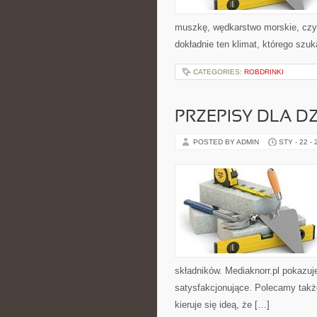
muszkę, wędkarstwo morskie, cz
dokładnie ten klimat, którego szuk
CATEGORIES:
ROBDRINKI
PRZEPISY DLA DZ
POSTED BY ADMIN
STY - 22 -
składników. Mediaknorr.pl pokazuj
satysfakcjonujące. Polecamy takż
kieruje się ideą, że […]