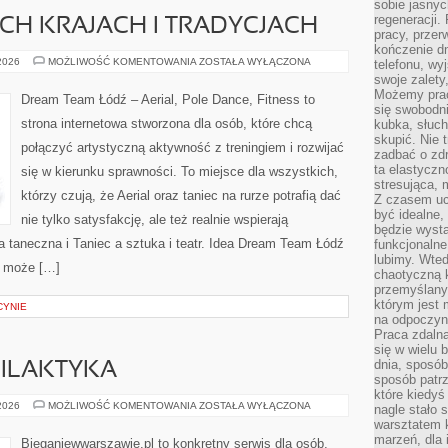
sobie jasnyc
regeneracji.
CH KRAJACH I TRADYCJACH
pracy, przer
kończenie dn
TANIEC
 2026
MOŻLIWOŚĆ KOMENTOWANIA
ZOSTAŁA WYŁĄCZONA
telefonu, wy
W
swoje zalety
RÓŻNYCH
Możemy prac
KRAJACH
Dream Team Łódź – Aerial, Pole Dance, Fitness to
I
się swobodni
TRADYCJACH
strona internetowa stworzona dla osób, które chcą
kubka, słuc
skupić. Nie 
połączyć artystyczną aktywność z treningiem i rozwijać
zadbać o zdr
ta elastyczn
się w kierunku sprawności. To miejsce dla wszystkich,
stresująca,
którzy czują, że Aerial oraz taniec na rurze potrafią dać
Z czasem uc
być idealne,
nie tylko satysfakcję, ale też realnie wspierają
będzie wysta
taneczna i Taniec a sztuka i teatr. Idea Dream Team Łódź
funkcjonalne
lubimy. Wte
a może […]
chaotyczną k
przemyślany
którym jest 
CYNIE
na odpoczyn
Praca zdalna
się w wielu 
dnia, sposób
FILAKTYKA
sposób patr
które kiedyś
KONTUZJE
 2026
MOŻLIWOŚĆ KOMENTOWANIA
ZOSTAŁA WYŁĄCZONA
nagle stało 
I
warsztatem k
PROFILAKTYKA
marzeń, dla 
Bieganiewwarszawie.pl to konkretny serwis dla osób,