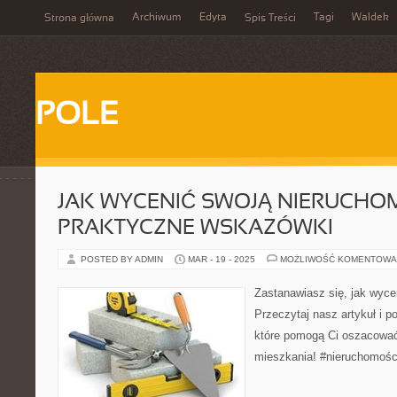
Archiwum
Edyta
Tagi
Waldek
Strona główna
Spis Treści
POLE
JAK WYCENIĆ SWOJĄ NIERUCH
PRAKTYCZNE WSKAZÓWKI
POSTED BY ADMIN
MAR - 19 - 2025
MOŻLIWOŚĆ KOMENTOWA
Zastanawiasz się, jak wyc
Przeczytaj nasz artykuł i 
które pomogą Ci oszacować
mieszkania! #nieruchomoś