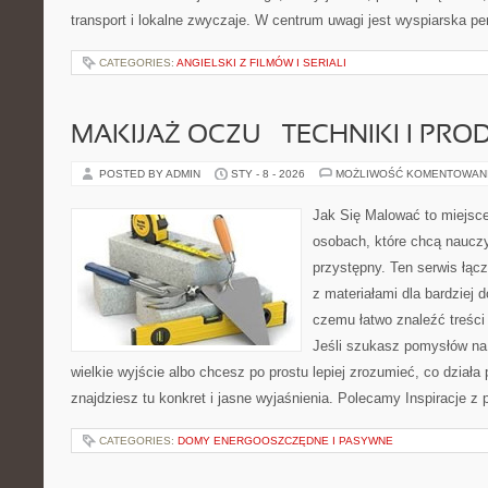
transport i lokalne zwyczaje. W centrum uwagi jest wyspiarska pe
CATEGORIES:
ANGIELSKI Z FILMÓW I SERIALI
MAKIJAŻ OCZU – TECHNIKI I PRO
POSTED BY ADMIN
STY - 8 - 2026
MOŻLIWOŚĆ KOMENTOWAN
Jak Się Malować to miejsc
osobach, które chcą naucz
przystępny. Ten serwis łąc
z materiałami dla bardziej 
czemu łatwo znaleźć treśc
Jeśli szukasz pomysłów na 
wielkie wyjście albo chcesz po prostu lepiej zrozumieć, co działa 
znajdziesz tu konkret i jasne wyjaśnienia. Polecamy Inspiracje z 
CATEGORIES:
DOMY ENERGOOSZCZĘDNE I PASYWNE