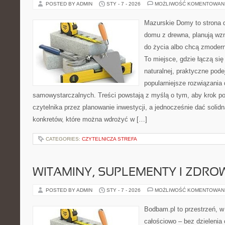
POSTED BY ADMIN
STY - 7 - 2026
MOŻLIWOŚĆ KOMENTOWAN
Mazurskie Domy to strona d
domu z drewna, planują wz
do życia albo chcą zmoderni
To miejsce, gdzie łączą się
naturalnej, praktyczne pode
popularniejsze rozwiązania
samowystarczalnych. Treści powstają z myślą o tym, aby krok p
czytelnika przez planowanie inwestycji, a jednocześnie dać solidn
konkretów, które można wdrożyć w […]
CATEGORIES:
CZYTELNICZA STREFA
WITAMINY, SUPLEMENTY I ZDR
POSTED BY ADMIN
STY - 7 - 2026
MOŻLIWOŚĆ KOMENTOWAN
Bodbam.pl to przestrzeń, w 
całościowo – bez dzielenia 