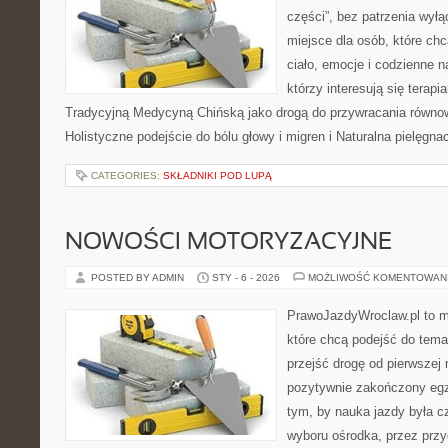
części”, bez patrzenia wył
miejsce dla osób, które chc
ciało, emocje i codzienne n
którzy interesują się terapi
Tradycyjną Medycyną Chińską jako drogą do przywracania równowa
Holistyczne podejście do bólu głowy i migren i Naturalna pielęgnac
CATEGORIES:
SKŁADNIKI POD LUPĄ
NOWOŚCI MOTORYZACYJNE
POSTED BY ADMIN
STY - 6 - 2026
MOŻLIWOŚĆ KOMENTOWAN
PrawoJazdyWroclaw.pl to m
które chcą podejść do tema
przejść drogę od pierwszej 
pozytywnie zakończony egz
tym, by nauka jazdy była c
wyboru ośrodka, przez przyg