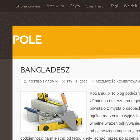
Archiwum
Edyta
Tagi
Waldek
Strona główna
Spis Treści
POLE
BANGLADESZ
POSTED BY ADMIN
STY - 8 - 2026
MOŻLIWOŚĆ KOMENTOWAN
KoSamui.pl to blog podróżn
Uśmiechu i szerzej na regio
powstało z myślą o osobach
ogólne marzenie o wyjeździ
w pełne wrażeń odkrywanie.
od pierwszego impulsu „chc
codzienność na miejscu: od tego, kiedy jechać, przez połączenia,