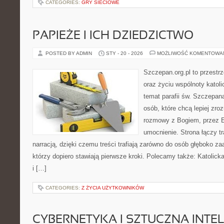
CATEGORIES:
GRY SIECIOWE
PAPIEŻE I ICH DZIEDZICTWO
POSTED BY ADMIN
STY - 20 - 2026
MOŻLIWOŚĆ KOMENTOWA
Szczepan.org.pl to przest
oraz życiu wspólnoty katoli
temat parafii św. Szczepan
osób, które chcą lepiej zr
rozmowy z Bogiem, przez E
umocnienie. Strona łączy t
narracją, dzięki czemu treści trafiają zarówno do osób głęboko z
którzy dopiero stawiają pierwsze kroki. Polecamy także: Katolick
i […]
CATEGORIES:
Z ŻYCIA UŻYTKOWNIKÓW
CYBERNETYKA I SZTUCZNA INTE