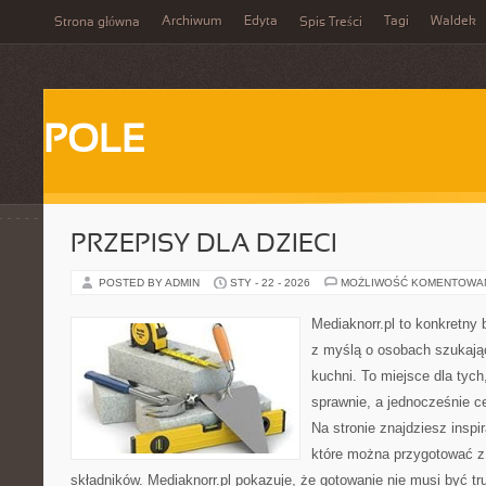
Archiwum
Edyta
Tagi
Waldek
Strona główna
Spis Treści
POLE
PRZEPISY DLA DZIECI
POSTED BY ADMIN
STY - 22 - 2026
MOŻLIWOŚĆ KOMENTOWA
Mediaknorr.pl to konkretny b
z myślą o osobach szukają
kuchni. To miejsce dla tyc
sprawnie, a jednocześnie 
Na stronie znajdziesz inspi
które można przygotować z
składników. Mediaknorr.pl pokazuje, że gotowanie nie musi być tr