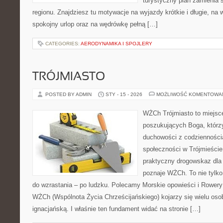
turystyczny plan zamienia 
regionu. Znajdziesz tu motywacje na wyjazdy krótkie i długie, na
spokojny urlop oraz na wędrówkę pełną […]
CATEGORIES:
AERODYNAMIKA I SPOJLERY
TRÓJMIASTO
POSTED BY ADMIN
STY - 15 - 2026
MOŻLIWOŚĆ KOMENTOWA
WŻCh Trójmiasto to miejsc
poszukujących Boga, którzy
duchowości z codziennością
społeczności w Trójmieście
praktyczny drogowskaz dla 
poznaje WŻCh. To nie tylko
do wzrastania – po ludzku. Polecamy Morskie opowieści i Rower
WŻCh (Wspólnota Życia Chrześcijańskiego) kojarzy się wielu os
ignacjańską. I właśnie ten fundament widać na stronie […]