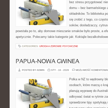
bez stresu przygotować nie
domu – bez barmańskiego 
składników. To biblioteka p
się zrobić z tego, co częst
soków, dosładzaczy, cytrus
powstała po to, aby domowe mieszanie smaków było proste, a ef
apetycznie. Polecamy takie kategorie jak: Koktajle bezalkoholow
CATEGORIES:
URODA A ZDROWIE PSYCHICZNE
PAPUA-NOWA GWINEA
POSTED BY ADMIN
STY - 16 - 2026
MOŻLIWOŚĆ KOMENTOWA
Polka w NZ to wędrowny bl
osobach, które marzą o kraj
planują wyprawę do Australi
odkrywać świat w rytmie za
sprawdzone tipy spotykają s