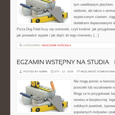
tym uwielbianym plackiem. 
odsłonie, ale także o aroma
wypieczonym ciastem, ciąg
dodatkami dopasowanymi do
Pizza Dog Field liczy się rzemiosło, czyli konkret: jak przygotowa
jak prowadzić wypiek i jak dojść do tego momentu, […]
CATEGORIES:
NAUCZANIE KOŚCIOŁA
EGZAMIN WSTĘPNY NA STUDIA –
POSTED BY ADMIN
STY - 12 - 2026
MOŻLIWOŚĆ KOMENTOWA
Nie mogę pomóc w tworzeniu
przecieki lub oszukiwanie 
Mogę za to przygotować bar
serwisu w bezpiecznej, lega
solidnych powtórek, typowa
popularnych motywów i pra