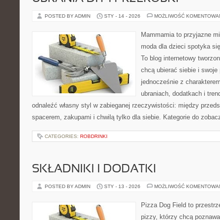
POSTED BY ADMIN
STY - 14 - 2026
MOŻLIWOŚĆ KOMENTOWA
Mammamia to przyjazne mie
moda dla dzieci spotyka si
To blog internetowy tworzon
chcą ubierać siebie i swoje
jednocześnie z charakterem.
ubraniach, dodatkach i tren
odnaleźć własny styl w zabieganej rzeczywistości: między przeds
spacerem, zakupami i chwilą tylko dla siebie. Kategorie do zobac
CATEGORIES:
ROBDRINKI
SKŁADNIKI I DODATKI
POSTED BY ADMIN
STY - 13 - 2026
MOŻLIWOŚĆ KOMENTOWA
Pizza Dog Field to przestr
pizzy, którzy chcą poznawa