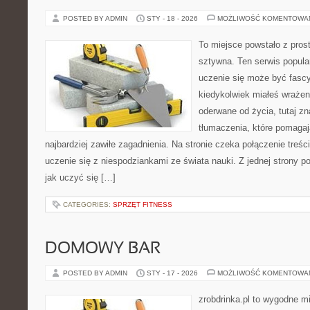
POSTED BY ADMIN
STY - 18 - 2026
MOŻLIWOŚĆ KOMENTOWA
To miejsce powstało z pros
sztywna. Ten serwis popul
uczenie się może być fascy
kiedykolwiek miałeś wrażen
oderwane od życia, tutaj z
tłumaczenia, które pomaga
najbardziej zawiłe zagadnienia. Na stronie czeka połączenie treśc
uczenie się z niespodziankami ze świata nauki. Z jednej strony po
jak uczyć się […]
CATEGORIES:
SPRZĘT FITNESS
DOMOWY BAR
POSTED BY ADMIN
STY - 17 - 2026
MOŻLIWOŚĆ KOMENTOWA
zrobdrinka.pl to wygodne mi