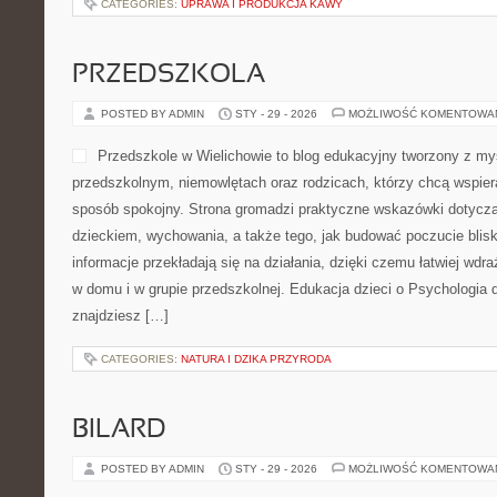
CATEGORIES:
UPRAWA I PRODUKCJA KAWY
PRZEDSZKOLA
POSTED BY ADMIN
STY - 29 - 2026
MOŻLIWOŚĆ KOMENTOWA
Przedszkole w Wielichowie to blog edukacyjny tworzony z m
przedszkolnym, niemowlętach oraz rodzicach, którzy chcą wspier
sposób spokojny. Strona gromadzi praktyczne wskazówki dotycz
dzieckiem, wychowania, a także tego, jak budować poczucie blisk
informacje przekładają się na działania, dzięki czemu łatwiej wd
w domu i w grupie przedszkolnej. Edukacja dzieci o Psychologia d
znajdziesz […]
CATEGORIES:
NATURA I DZIKA PRZYRODA
BILARD
POSTED BY ADMIN
STY - 29 - 2026
MOŻLIWOŚĆ KOMENTOWA