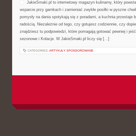
JakieSmaki.pl to internetowy magazyn kulinarny, który powsta
wsparcie przy garnkach i zamieniać zwykłe posiłki w pyszne chwil
pomysły na dania spotykają się z poradami, a kuchnia przestaje b
radością. Niezależnie od tego, czy gotujesz codziennie, czy dopi
znajdziesz tu podpowiedzi, które pomagają gotować pewniej i je
sezonowe i Kolacje. W JakieSmaki.pl liczy się […]
CATEGORIES:
ARTYKUŁY SPONSOROWANE