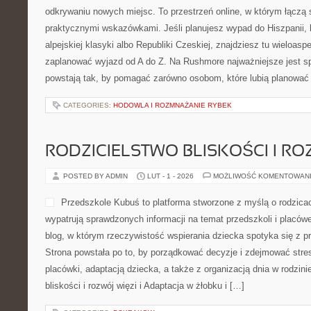
odkrywaniu nowych miejsc. To przestrzeń online, w którym łączą 
praktycznymi wskazówkami. Jeśli planujesz wypad do Hiszpanii, k
alpejskiej klasyki albo Republiki Czeskiej, znajdziesz tu wieloasp
zaplanować wyjazd od A do Z. Na Rushmore najważniejsze jest s
powstają tak, by pomagać zarówno osobom, które lubią planować
CATEGORIES:
HODOWLA I ROZMNAŻANIE RYBEK
RODZICIELSTWO BLISKOŚCI I RO
POSTED BY ADMIN
LUT - 1 - 2026
MOŻLIWOŚĆ KOMENTOWAN
Przedszkole Kubuś to platforma stworzone z myślą o rodzicac
wypatrują sprawdzonych informacji na temat przedszkoli i placów
blog, w którym rzeczywistość wspierania dziecka spotyka się z
Strona powstała po to, by porządkować decyzje i zdejmować str
placówki, adaptacją dziecka, a także z organizacją dnia w rodzin
bliskości i rozwój więzi i Adaptacja w żłobku i […]