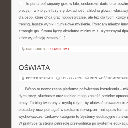
To portal poświęcony grze w bilę, snukerowi, darts oraz bowl
precyzji, w których liczy się dokładność, chłodna głowa i właściw
dla osób, które chcą grać hobbystycznie, ale też dla tych, którzy
trening, lepsze wyniki i turniejowe myślenie. Polecam między inny
strategie gry. Strona łączy absolutne minimum z użytecznymi tipam
które wyjaśniają zasady […]
CATEGORIES:
BUDOWNICTWO
OŚWIATA
POSTED BY ADMIN
STY - 29 - 2026
MOŻLIWOŚĆ KOMENTOWA
IWspo to nowoczesna platforma poświęcona kształceniu – mie
dyrektorzy, słuchacze oraz rodzice mogą znaleźć rzetelne oprac
pracy. To blog tworzony z myślą o tym, by ułatwiać prowadzenie 
procedury oraz pomagać w szukaniu rozwiązań – od spraw forma
wychowawcze. Ciekawe kategorie to Systemy edukacyjne na świe
W praktyce ta strona pełni rolę przewodnika po systemie edukacj