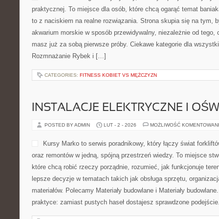
praktycznej. To miejsce dla osób, które chcą ogarąć temat bania
to z naciskiem na realne rozwiązania. Strona skupia się na tym,
akwarium morskie w sposób przewidywalny, niezależnie od tego, c
masz już za sobą pierwsze próby. Ciekawe kategorie dla wszystki
Rozmnażanie Rybek i […]
CATEGORIES:
FITNESS KOBIET VS MĘŻCZYZN
INSTALACJE ELEKTRYCZNE I OŚW
POSTED BY ADMIN
LUT - 2 - 2026
MOŻLIWOŚĆ KOMENTOWAN
Kursy Marko to serwis poradnikowy, który łączy świat forkli
oraz remontów w jedną, spójną przestrzeń wiedzy. To miejsce st
które chcą robić rzeczy porządnie, rozumieć, jak funkcjonuje tere
lepsze decyzje w tematach takich jak obsługa sprzętu, organizacj
materiałów. Polecamy Materiały budowlane i Materiały budowlane.
praktyce: zamiast pustych haseł dostajesz sprawdzone podejście.