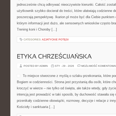
jednocześnie chcą odkrywać nieoczywiste kierunki. Całość zosta
użytkownik szybko docierał do treści, które ułatwiają codzienne de
poszerzają perspektywę. Ikarion.pl może być dla Ciebie punktem 
którym informacji jest dużo, ale sensownych wniosków często bra
Trening koni i Choroby […]
CATEGORIES:
AZJATYCKIE POTĘGI
ETYKA CHRZEŚCIJAŃSKA
POSTED BY ADMIN
STY - 29 - 2026
MOŻLIWOŚĆ KOMENTOWA
To miejsce stworzone z myślą o szlaku przekonania, które po
Bogiem w codzienności. Strona jest przystanią dla osób, które ch
kroczyć w wierze – nie tylko od święta, ale także wtedy, gdy życie
intencją jest prowadzić w taki sposób, by duchowość stawała się re
przenikały codzienne obowiązki, rozmowy, decyzje i relacje z inn
Kościoły i sanktuaria […]