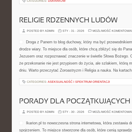
CATEGORIES:
DSKRAKOW
RELIGIE RDZENNYCH LUDÓW
POSTED BY ADMIN
STY - 31 - 2026
MOŻLIWOŚĆ KOMENTOWA
Droga z Panem to blog duchowy, który ma być przewodnikiem
drodze wiary. To miejsce dla osób, które chcą zbliżyć się do Pana
Jezusem oraz rozpoznawać znaczenie w świetle Słowa Bożego. Ca
że przekonanie nie jest przypisem do życia, ale szlakiem, którą
dniu. Warto przeczytać Zoroastryzm i Religia a nauka. Na kartach
CATEGORIES:
ASEKSUALNOŚĆ I SPEKTRUM ORIENTACJI
PORADY DLA POCZĄTKUJĄCYCH
POSTED BY ADMIN
STY - 30 - 2026
MOŻLIWOŚĆ KOMENTOWA
Ikarion.pl to nowoczesna strona internetowa, która zestawia
spojrzeniem. To miejsce stworzone dla osób, które cenią sprawdz