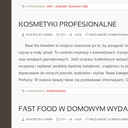
CATEGORIES:
GRY I ZABAWY EDUKACYJNE
KOSMETYKI PROFESJONALNE
POSTED BY ADMIN
STY - 28 - 2026
MOŻLIWOŚĆ KOMENTOWA
Beat the boredom to miejsce stworzone po to, by przegonić n
rutynę w mały rytuał. To centrum inspiracji o kosmetykach, kom
oraz emaliach paznokciowych. Jeśli szukasz konkretnych wskazó
recepturę i wybierać produkty bardziej świadomie, znajdziesz tu po
dopasowane do różnych potrzeb, budżetów i stylów. Nowe kategor
Perfumy. W świecie beauty łatwo się przeładować informacjami. 
CATEGORIES:
PEREGRINOS
FAST FOOD W DOMOWYM WYDA
POSTED BY ADMIN
STY - 28 - 2026
MOŻLIWOŚĆ KOMENTOWA