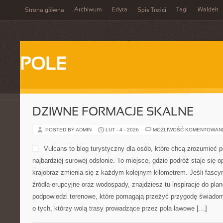
Archiwum
Edyta
Tagi
Waldek
Strona główna
Spis Treści
POLE
DZIWNE FORMACJE SKALNE
POSTED BY ADMIN
LUT - 4 - 2026
MOŻLIWOŚĆ KOMENTOWAN
Vulcans to blog turystyczny dla osób, które chcą zrozumieć p
najbardziej surowej odsłonie. To miejsce, gdzie podróż staje się o
krajobraz zmienia się z każdym kolejnym kilometrem. Jeśli fascyn
źródła erupcyjne oraz wodospady, znajdziesz tu inspiracje do plan
podpowiedzi terenowe, które pomagają przeżyć przygodę świadom
o tych, którzy wolą trasy prowadzące przez pola lawowe […]