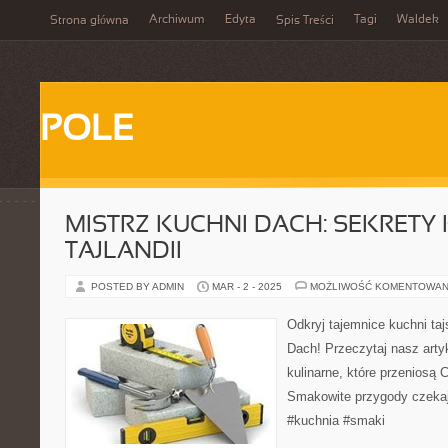
Archiwum
Edyta
Tagi
Waldek
Strona główna
Spis Treści
POLE
MISTRZ KUCHNI DACH: SEKRETY
TAJLANDII
POSTED BY ADMIN
MAR - 2 - 2025
MOŻLIWOŚĆ KOMENTOWAN
Odkryj tajemnice kuchni taj
Dach! Przeczytaj nasz artyk
kulinarne, które przeniosą C
Smakowite przygody czekają 
#kuchnia #smaki