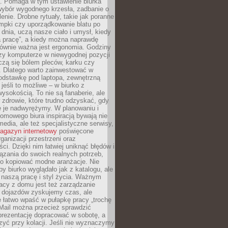
ą. Pomaga w tym ustawienie biurka
wybór wygodnego krzesła, zadbanie o
lenie. Drobne rytuały, takie jak poranne
mpki czy uporządkowanie blatu po
dnia, uczą nasze ciało i umysł, kiedy
a pracę”, a kiedy można naprawdę
ównie ważna jest ergonomia. Godziny
zy komputerze w niewygodnej pozycji
zą się bólem pleców, karku czy
. Dlatego warto zainwestować w
odstawkę pod laptopa, zewnętrzną
 jeśli to możliwe – w biurko z
ysokością. To nie są fanaberie, ale
 zdrowie, które trudno odzyskać, gdy
e je nadwyrężymy. W planowaniu i
omowego biura inspiracją bywają nie
 media, ale też specjalistyczne serwisy,
agazyn internetowy
poświęcone
rganizacji przestrzeni oraz
ci. Dzięki nim łatwiej uniknąć błędów i
ązania do swoich realnych potrzeb,
po kopiować modne aranżacje. Nie
by biurko wyglądało jak z katalogu, ale
 naszą pracę i styl życia. Ważnym
acy z domu jest też zarządzanie
z dojazdów zyskujemy czas, ale
 łatwo wpaść w pułapkę pracy „trochę
 Mail można przecież sprawdzić
prezentację dopracować w sobotę, a
zyć przy kolacji. Jeśli nie wyznaczymy