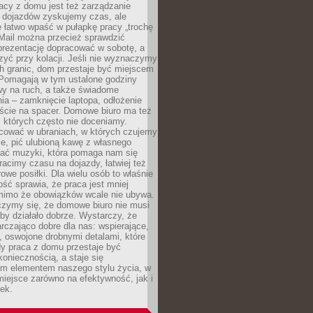
acy z domu jest też zarządzanie
z dojazdów zyskujemy czas, ale
 łatwo wpaść w pułapkę pracy „trochę
 Mail można przecież sprawdzić
prezentację dopracować w sobotę, a
zyć przy kolacji. Jeśli nie wyznaczymy
h granic, dom przestaje być miejscem
 Pomagają w tym ustalone godziny
wy na ruch, a także świadome
ia – zamknięcie laptopa, odłożenie
jście na spacer. Domowe biuro ma też
, których często nie doceniamy.
ować w ubraniach, w których czujemy
e, pić ulubioną kawę z własnego
hać muzyki, która pomaga nam się
tracimy czasu na dojazdy, łatwiej też
owe posiłki. Dla wielu osób to właśnie
ość sprawia, że praca jest mniej
 mimo że obowiązków wcale nie ubywa.
zymy się, że domowe biuro nie musi
 by działało dobrze. Wystarczy, że
rczająco dobre dla nas: wspierające,
, oswojone drobnymi detalami, które
dy praca z domu przestaje być
oniecznością, a staje się
m elementem naszego stylu życia, w
miejsce zarówno na efektywność, jak i
ek.