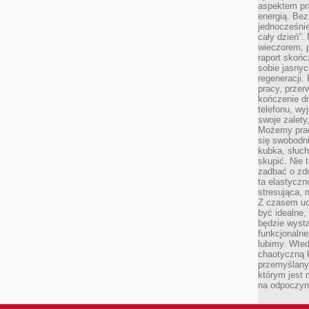
aspektem pr
energią. Be
jednocześnie
cały dzień”.
wieczorem, 
raport skońc
sobie jasnyc
regeneracji.
pracy, przer
kończenie dn
telefonu, wy
swoje zalety
Możemy prac
się swobodni
kubka, słuc
skupić. Nie 
zadbać o zdr
ta elastyczn
stresująca,
Z czasem uc
być idealne,
będzie wysta
funkcjonalne
lubimy. Wte
chaotyczną k
przemyślany
którym jest 
na odpoczyn