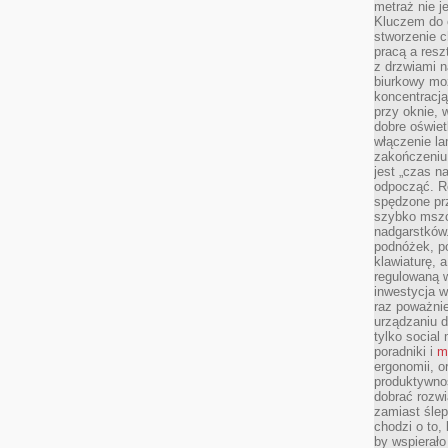
metraż nie j
Kluczem do o
stworzenie 
pracą a resz
z drzwiami n
biurkowy moż
koncentracj
przy oknie, 
dobre oświet
włączenie la
zakończeniu 
jest „czas n
odpocząć. R
spędzone pr
szybko mszc
nadgarstków
podnóżek, p
klawiaturę, a
regulowaną w
inwestycja w
raz poważni
urządzaniu d
tylko social
poradniki i
m
ergonomii, o
produktywnoś
dobrać rozwi
zamiast śle
chodzi o to, 
by wspierało