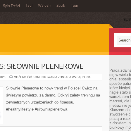
Tagi
Waldek
Zusik
Tagi
Spis Treści
SUB
SS: SIŁOWNIE PLENEROWE
Praca zdalna
się w wielu 
OPEN-
2025
MOŻLIWOŚĆ KOMENTOWANIA
ZOSTAŁA WYŁĄCZONA
dnia, sposób
AIR
sposób patr
FITNESS:
SIŁOWNIE
które kiedyś
Siłownie Plenerowe to nowy trend w Polsce! Ćwicz na
PLENEROWE
nagle stało 
świeżym powietrzu za darmo. Odkryj zalety treningu na
warsztatem k
marzeń, dla 
zewnętrznych urządzeniach do fitnessu.
metraż nie j
#healthylifestyle #siłowniaplenerowa
Kluczem do o
stworzenie 
pracą a resz
z drzwiami n
biurkowy moż