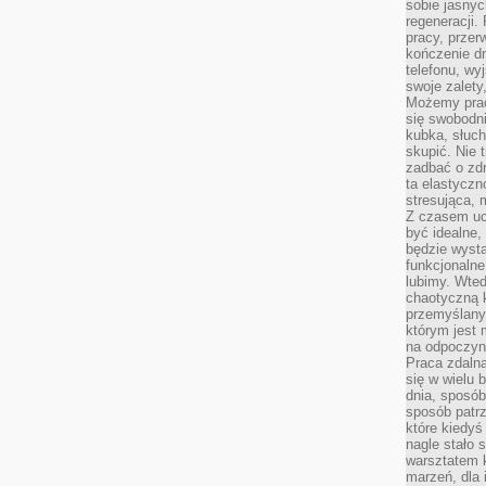
sobie jasnyc
regeneracji.
pracy, przer
kończenie dn
telefonu, wy
swoje zalety
Możemy prac
się swobodni
kubka, słuc
skupić. Nie 
zadbać o zdr
ta elastyczn
stresująca,
Z czasem uc
być idealne,
będzie wysta
funkcjonalne
lubimy. Wte
chaotyczną k
przemyślany
którym jest 
na odpoczyn
Praca zdalna
się w wielu 
dnia, sposób
sposób patr
które kiedyś
nagle stało 
warsztatem k
marzeń, dla 