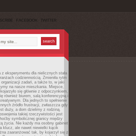
SCRIBE
FACEBOOK
TWITTER
 z eksperymentu dla nielicznych stała
branżach codziennością. Zmieniła rytm
 organizacji zadań, a także to, w jaki
zymy na nasze mieszkania. Miejsce,
 kojarzyło się głównie z odpoczynkiem,
się również biurem, salą konferencyjną i
reatywnym. Dla jednych to spełnienie
innych źródło frustracji, zwłaszcza gdy
est duży, a dom dzielimy z rodziną.
swojenia takiej rzeczywistości jest
choćby symbolicznej granicy między
tą życia. Nie każdy ma osobny gabinet
a klucz, ale nawet niewielki kącik
na zaaranżować tak, by kojarzył się z