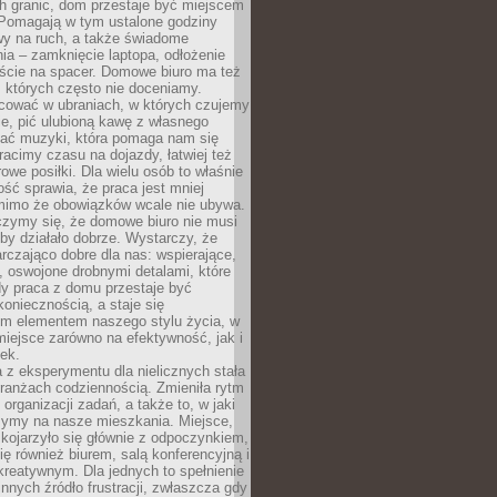
h granic, dom przestaje być miejscem
 Pomagają w tym ustalone godziny
wy na ruch, a także świadome
ia – zamknięcie laptopa, odłożenie
jście na spacer. Domowe biuro ma też
, których często nie doceniamy.
ować w ubraniach, w których czujemy
e, pić ulubioną kawę z własnego
hać muzyki, która pomaga nam się
tracimy czasu na dojazdy, łatwiej też
owe posiłki. Dla wielu osób to właśnie
ość sprawia, że praca jest mniej
 mimo że obowiązków wcale nie ubywa.
zymy się, że domowe biuro nie musi
 by działało dobrze. Wystarczy, że
rczająco dobre dla nas: wspierające,
, oswojone drobnymi detalami, które
dy praca z domu przestaje być
oniecznością, a staje się
m elementem naszego stylu życia, w
miejsce zarówno na efektywność, jak i
ek.
 z eksperymentu dla nielicznych stała
branżach codziennością. Zmieniła rytm
 organizacji zadań, a także to, w jaki
zymy na nasze mieszkania. Miejsce,
 kojarzyło się głównie z odpoczynkiem,
się również biurem, salą konferencyjną i
reatywnym. Dla jednych to spełnienie
innych źródło frustracji, zwłaszcza gdy