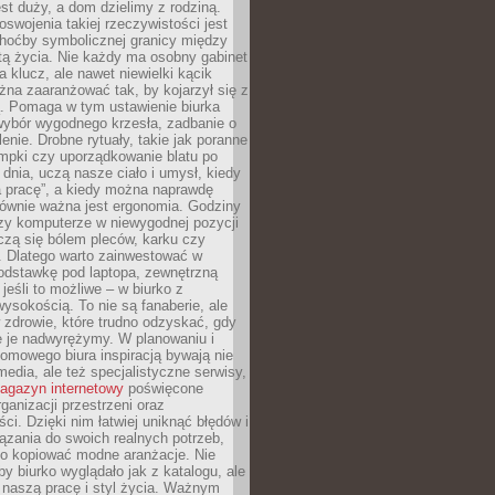
est duży, a dom dzielimy z rodziną.
swojenia takiej rzeczywistości jest
choćby symbolicznej granicy między
tą życia. Nie każdy ma osobny gabinet
a klucz, ale nawet niewielki kącik
na zaaranżować tak, by kojarzył się z
ą. Pomaga w tym ustawienie biurka
wybór wygodnego krzesła, zadbanie o
lenie. Drobne rytuały, takie jak poranne
mpki czy uporządkowanie blatu po
dnia, uczą nasze ciało i umysł, kiedy
a pracę”, a kiedy można naprawdę
ównie ważna jest ergonomia. Godziny
zy komputerze w niewygodnej pozycji
zą się bólem pleców, karku czy
. Dlatego warto zainwestować w
odstawkę pod laptopa, zewnętrzną
 jeśli to możliwe – w biurko z
ysokością. To nie są fanaberie, ale
 zdrowie, które trudno odzyskać, gdy
e je nadwyrężymy. W planowaniu i
omowego biura inspiracją bywają nie
 media, ale też specjalistyczne serwisy,
agazyn internetowy
poświęcone
rganizacji przestrzeni oraz
ci. Dzięki nim łatwiej uniknąć błędów i
ązania do swoich realnych potrzeb,
po kopiować modne aranżacje. Nie
by biurko wyglądało jak z katalogu, ale
 naszą pracę i styl życia. Ważnym