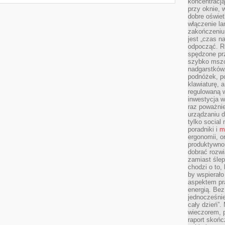
koncentracj
przy oknie, 
dobre oświet
włączenie la
zakończeniu 
jest „czas n
odpocząć. R
spędzone pr
szybko mszc
nadgarstków
podnóżek, p
klawiaturę, a
regulowaną w
inwestycja w
raz poważni
urządzaniu d
tylko social
poradniki i
m
ergonomii, o
produktywnoś
dobrać rozwi
zamiast śle
chodzi o to, 
by wspierało
aspektem pr
energią. Be
jednocześnie
cały dzień”.
wieczorem, 
raport skońc