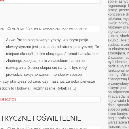
OWY
sobie jasnyc
regeneracji.
pracy, przer
kończenie dn
telefonu, wy
swoje zalety
Możemy prac
AKWARIA
026
MOŻLIWOŚĆ KOMENTOWANIA
ZOSTAŁA WYŁĄCZONA
się swobodni
DIY
kubka, słuc
Akwa-Pro to blog akwarystyczny, w którym pasja
skupić. Nie 
zadbać o zdr
akwarystyczna jest pokazana od strony praktycznej. To
ta elastyczn
stresująca,
miejsce dla osób, które chcą ogarąć temat baniaka bez
Z czasem uc
zbędnego zadęcia, za to z naciskiem na realne
być idealne,
będzie wysta
rozwiązania. Strona skupia się na tym, byś mógł
funkcjonalne
prowadzić swoje akwarium morskie w sposób
lubimy. Wte
chaotyczną k
o, czy startujesz od zera, czy masz już za sobą pierwsze
przemyślany
którym jest 
ystkich to Hodowla i Rozmnażanie Rybek i […]
na odpoczyn
Praca zdalna
S MĘŻCZYZN
się w wielu 
dnia, sposób
sposób patr
które kiedyś
KTRYCZNE I OŚWIETLENIE
nagle stało 
warsztatem k
marzeń, dla 
INSTALACJE
026
MOŻLIWOŚĆ KOMENTOWANIA
ZOSTAŁA WYŁĄCZONA