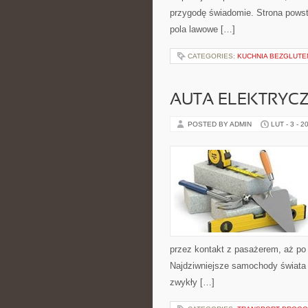
przygodę świadomie. Strona powst
pola lawowe […]
CATEGORIES:
KUCHNIA BEZGLUT
AUTA ELEKTRYC
POSTED BY ADMIN
LUT - 3 - 2
przez kontakt z pasażerem, aż po
Najdziwniejsze samochody świata i 
zwykły […]