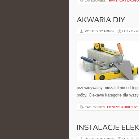
CATEGORIES:
TRANSPORT DROG
AKWARIA DIY
POSTED BY ADMIN
LUT - 2 - 2
przewidywalny, niezależnie od teg
próby. Ciekawe kategorie dla wsz
CATEGORIES:
FITNESS KOBIET V
INSTALACJE ELE
POSTED BY ADMIN
LUT - 2 - 2