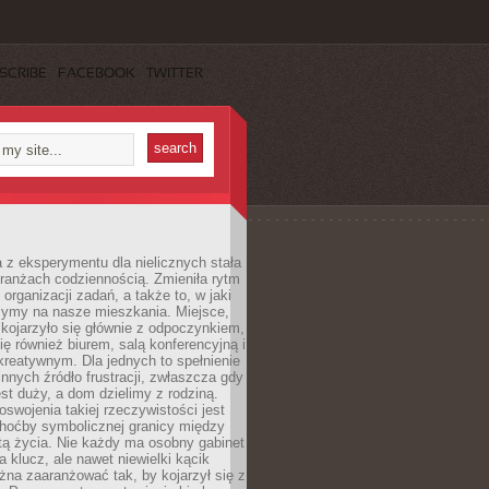
SCRIBE
FACEBOOK
TWITTER
 z eksperymentu dla nielicznych stała
branżach codziennością. Zmieniła rytm
 organizacji zadań, a także to, w jaki
zymy na nasze mieszkania. Miejsce,
 kojarzyło się głównie z odpoczynkiem,
się również biurem, salą konferencyjną i
reatywnym. Dla jednych to spełnienie
innych źródło frustracji, zwłaszcza gdy
est duży, a dom dzielimy z rodziną.
swojenia takiej rzeczywistości jest
choćby symbolicznej granicy między
tą życia. Nie każdy ma osobny gabinet
a klucz, ale nawet niewielki kącik
na zaaranżować tak, by kojarzył się z