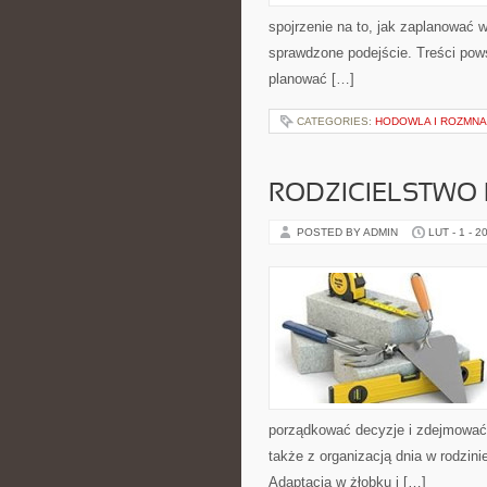
spojrzenie na to, jak zaplanować 
sprawdzone podejście. Treści pow
planować […]
CATEGORIES:
HODOWLA I ROZMNA
RODZICIELSTWO B
POSTED BY ADMIN
LUT - 1 - 2
porządkować decyzje i zdejmować 
także z organizacją dnia w rodzini
Adaptacja w żłobku i […]