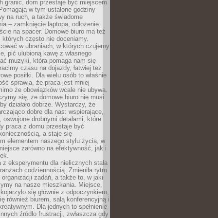
h granic, dom przestaje być miejscem
 Pomagają w tym ustalone godziny
wy na ruch, a także świadome
ia – zamknięcie laptopa, odłożenie
jście na spacer. Domowe biuro ma też
, których często nie doceniamy.
ować w ubraniach, w których czujemy
e, pić ulubioną kawę z własnego
hać muzyki, która pomaga nam się
tracimy czasu na dojazdy, łatwiej też
owe posiłki. Dla wielu osób to właśnie
ość sprawia, że praca jest mniej
 mimo że obowiązków wcale nie ubywa.
zymy się, że domowe biuro nie musi
 by działało dobrze. Wystarczy, że
rczająco dobre dla nas: wspierające,
, oswojone drobnymi detalami, które
dy praca z domu przestaje być
oniecznością, a staje się
m elementem naszego stylu życia, w
miejsce zarówno na efektywność, jak i
ek.
 z eksperymentu dla nielicznych stała
branżach codziennością. Zmieniła rytm
 organizacji zadań, a także to, w jaki
zymy na nasze mieszkania. Miejsce,
 kojarzyło się głównie z odpoczynkiem,
się również biurem, salą konferencyjną i
reatywnym. Dla jednych to spełnienie
innych źródło frustracji, zwłaszcza gdy