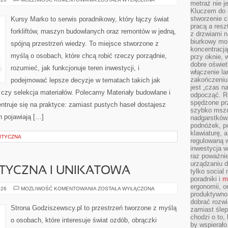
metraż nie j
ELEKTRYCZNE
Kluczem do o
I
OŚWIETLENIE
stworzenie 
Kursy Marko to serwis poradnikowy, który łączy świat
pracą a resz
forkliftów, maszyn budowlanych oraz remontów w jedną,
z drzwiami n
biurkowy moż
spójną przestrzeń wiedzy. To miejsce stworzone z
koncentracj
myślą o osobach, które chcą robić rzeczy porządnie,
przy oknie, 
dobre oświet
rozumieć, jak funkcjonuje teren inwestycji, i
włączenie la
zakończeniu 
podejmować lepsze decyzje w tematach takich jak
jest „czas n
t czy selekcja materiałów. Polecamy Materiały budowlane i
odpocząć. R
spędzone pr
ntruje się na praktyce: zamiast pustych haseł dostajesz
szybko mszc
h pojawiają […]
nadgarstków
podnóżek, p
klawiaturę, a
ITYCZNA
regulowaną w
inwestycja w
raz poważni
urządzaniu d
STYCZNA I UNIKATOWA
tylko social
poradniki i
m
ergonomii, o
BIŻUTERIA
026
MOŻLIWOŚĆ KOMENTOWANIA
ZOSTAŁA WYŁĄCZONA
produktywnoś
ARTYSTYCZNA
I
dobrać rozwi
UNIKATOWA
Strona Godziszewscy.pl to przestrzeń tworzone z myślą
zamiast śle
chodzi o to, 
o osobach, które interesuje świat ozdób, obrączki
by wspierało