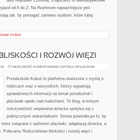
albo Republiki Czeskiej, znajdziesz tu wieloaspektowe
wyjazd od A do Z. Na Rushmore najważniejsze jest
stają tak, by pomagać zarówno osobom, które lubią
ŻANIE RYBEK
LISKOŚCI I ROZWÓJ WIĘZI
RODZICIELSTWO
026
MOŻLIWOŚĆ KOMENTOWANIA
ZOSTAŁA WYŁĄCZONA
BLISKOŚCI
I
ROZWÓJ
Przedszkole Kubuś to platforma stworzone z myślą o
WIĘZI
rodzicach oraz o wszystkich, którzy wypatrują
sprawdzonych informacji na temat przedszkoli i
placówek opieki nad maluchami. To blog, w którym
rzeczywistość wspierania dziecka spotyka się z
praktycznymi wskazówkami. Strona powstała po to, by
stres związane z wyborem placówki, adaptacją dziecka, a
e. Polecamy Rodzicielstwo bliskości i rozwój więzi i