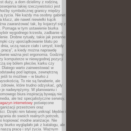
est duży, a dom dzielimy z rodziną.
swojenia takiej rzeczywistości jest
choćby symbolicznej granicy między
tą życia. Nie każdy ma osobny gabinet
a klucz, ale nawet niewielki kącik
na zaaranżować tak, by kojarzył się z
ą. Pomaga w tym ustawienie biurka
wybór wygodnego krzesła, zadbanie o
lenie. Drobne rytuały, takie jak poranne
mpki czy uporządkowanie blatu po
dnia, uczą nasze ciało i umysł, kiedy
a pracę”, a kiedy można naprawdę
ównie ważna jest ergonomia. Godziny
zy komputerze w niewygodnej pozycji
zą się bólem pleców, karku czy
. Dlatego warto zainwestować w
odstawkę pod laptopa, zewnętrzną
 jeśli to możliwe – w biurko z
ysokością. To nie są fanaberie, ale
 zdrowie, które trudno odzyskać, gdy
e je nadwyrężymy. W planowaniu i
omowego biura inspiracją bywają nie
 media, ale też specjalistyczne serwisy,
agazyn internetowy
poświęcone
rganizacji przestrzeni oraz
ci. Dzięki nim łatwiej uniknąć błędów i
ązania do swoich realnych potrzeb,
po kopiować modne aranżacje. Nie
by biurko wyglądało jak z katalogu, ale
 naszą pracę i styl życia. Ważnym