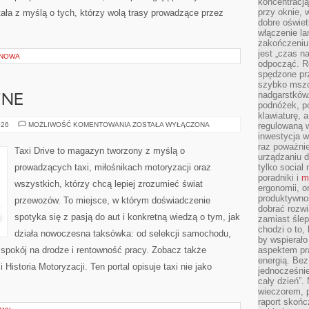
koncentracj
przy oknie, 
ała z myślą o tych, którzy wolą trasy prowadzące przez
dobre oświet
włączenie la
zakończeniu 
jest „czas n
ENOWA
odpocząć. R
spędzone pr
szybko mszc
nadgarstków
ZNE
podnóżek, p
klawiaturę, a
AUTA
026
MOŻLIWOŚĆ KOMENTOWANIA
ZOSTAŁA WYŁĄCZONA
regulowaną w
ELEKTRYCZNE
inwestycja w
raz poważni
Taxi Drive to magazyn tworzony z myślą o
urządzaniu d
prowadzących taxi, miłośnikach motoryzacji oraz
tylko social
poradniki i
m
wszystkich, którzy chcą lepiej zrozumieć świat
ergonomii, o
produktywnoś
przewozów. To miejsce, w którym doświadczenie
dobrać rozwi
spotyka się z pasją do aut i konkretną wiedzą o tym, jak
zamiast śle
chodzi o to, 
działa nowoczesna taksówka: od selekcji samochodu,
by wspierało
 spokój na drodze i rentowność pracy. Zobacz także
aspektem pr
energią. Be
Historia Motoryzacji. Ten portal opisuje taxi nie jako
jednocześnie
cały dzień”.
wieczorem, 
raport skońc