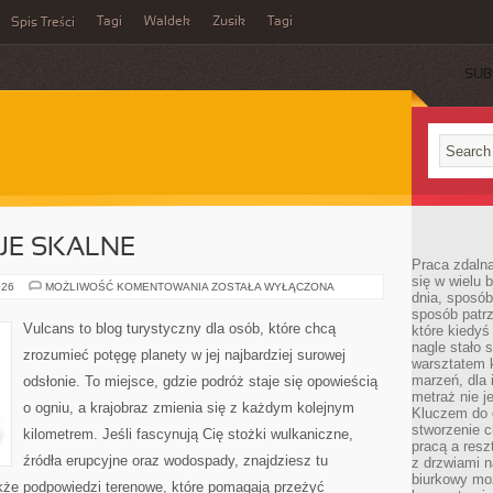
Tagi
Waldek
Zusik
Tagi
Spis Treści
SUB
JE SKALNE
Praca zdalna
się w wielu 
DZIWNE
026
MOŻLIWOŚĆ KOMENTOWANIA
ZOSTAŁA WYŁĄCZONA
dnia, sposób
FORMACJE
SKALNE
sposób patr
Vulcans to blog turystyczny dla osób, które chcą
które kiedyś
nagle stało 
zrozumieć potęgę planety w jej najbardziej surowej
warsztatem k
marzeń, dla 
odsłonie. To miejsce, gdzie podróż staje się opowieścią
metraż nie j
o ogniu, a krajobraz zmienia się z każdym kolejnym
Kluczem do o
stworzenie 
kilometrem. Jeśli fascynują Cię stożki wulkaniczne,
pracą a resz
źródła erupcyjne oraz wodospady, znajdziesz tu
z drzwiami n
biurkowy moż
także podpowiedzi terenowe, które pomagają przeżyć