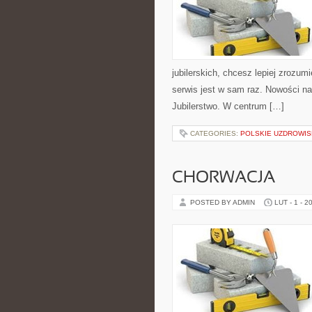
jubilerskich, chcesz lepiej zrozum
serwis jest w sam raz. Nowości na
Jubilerstwo. W centrum […]
CATEGORIES:
POLSKIE UZDROWI
CHORWACJA
POSTED BY ADMIN
LUT - 1 - 2