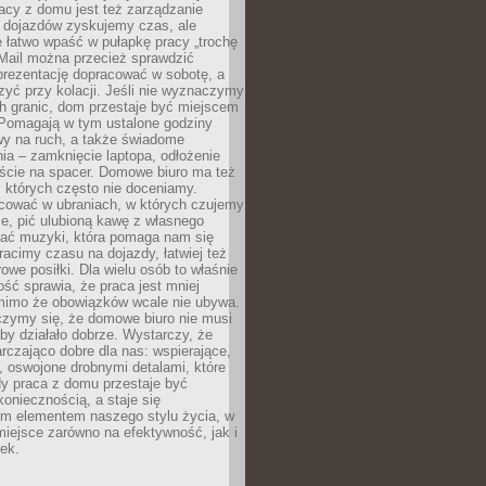
acy z domu jest też zarządzanie
z dojazdów zyskujemy czas, ale
 łatwo wpaść w pułapkę pracy „trochę
 Mail można przecież sprawdzić
prezentację dopracować w sobotę, a
zyć przy kolacji. Jeśli nie wyznaczymy
h granic, dom przestaje być miejscem
 Pomagają w tym ustalone godziny
wy na ruch, a także świadome
ia – zamknięcie laptopa, odłożenie
jście na spacer. Domowe biuro ma też
, których często nie doceniamy.
ować w ubraniach, w których czujemy
e, pić ulubioną kawę z własnego
hać muzyki, która pomaga nam się
tracimy czasu na dojazdy, łatwiej też
owe posiłki. Dla wielu osób to właśnie
ość sprawia, że praca jest mniej
 mimo że obowiązków wcale nie ubywa.
zymy się, że domowe biuro nie musi
 by działało dobrze. Wystarczy, że
rczająco dobre dla nas: wspierające,
, oswojone drobnymi detalami, które
dy praca z domu przestaje być
oniecznością, a staje się
m elementem naszego stylu życia, w
miejsce zarówno na efektywność, jak i
ek.