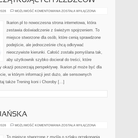
CZĄTKUJĄCYCH JEŹDŹCÓW
PORADY
 2026
MOŻLIWOŚĆ KOMENTOWANIA
ZOSTAŁA WYŁĄCZONA
DLA
POCZĄTKUJĄCYCH
JEŹDŹCÓW
Ikarion.pl to nowoczesna strona internetowa, która
zestawia doświadczenie z świeżym spojrzeniem. To
miejsce stworzone dla osób, które cenią sprawdzone
podejście, ale jednocześnie chcą odkrywać
nieoczywiste kierunki. Całość została pomyślana tak,
aby użytkownik szybko docierał do treści, które
y okazji poszerzają perspektywę. Ikarion.pl może być dla
cie, w którym informacji jest dużo, ale sensownych
aj także Trening koni i Choroby […]
IJAŃSKA
ETYKA
 2026
MOŻLIWOŚĆ KOMENTOWANIA
ZOSTAŁA WYŁĄCZONA
CHRZEŚCIJAŃSKA
To miejsce stworzone z myślą o szlaku przekonania,