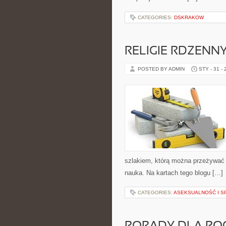
CATEGORIES:
DSKRAKOW
RELIGIE RDZEN
POSTED BY ADMIN
STY - 31 -
szlakiem, którą można przeżywać d
nauka. Na kartach tego blogu […]
CATEGORIES:
ASEKSUALNOŚĆ I S