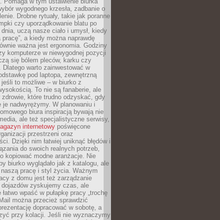
ą. Pomaga w tym ustawienie biurka
wybór wygodnego krzesła, zadbanie o
lenie. Drobne rytuały, takie jak poranne
mpki czy uporządkowanie blatu po
dnia, uczą nasze ciało i umysł, kiedy
a pracę”, a kiedy można naprawdę
ównie ważna jest ergonomia. Godziny
zy komputerze w niewygodnej pozycji
zą się bólem pleców, karku czy
. Dlatego warto zainwestować w
odstawkę pod laptopa, zewnętrzną
 jeśli to możliwe – w biurko z
ysokością. To nie są fanaberie, ale
 zdrowie, które trudno odzyskać, gdy
e je nadwyrężymy. W planowaniu i
omowego biura inspiracją bywają nie
 media, ale też specjalistyczne serwisy,
agazyn internetowy
poświęcone
rganizacji przestrzeni oraz
ci. Dzięki nim łatwiej uniknąć błędów i
ązania do swoich realnych potrzeb,
po kopiować modne aranżacje. Nie
by biurko wyglądało jak z katalogu, ale
 naszą pracę i styl życia. Ważnym
acy z domu jest też zarządzanie
z dojazdów zyskujemy czas, ale
 łatwo wpaść w pułapkę pracy „trochę
 Mail można przecież sprawdzić
prezentację dopracować w sobotę, a
zyć przy kolacji. Jeśli nie wyznaczymy