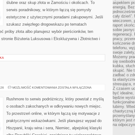
ślubne oraz skup złota w Zamościu i okolicach. To
aspektem pr
energią. Be
serwis poradnikowy, w którym łączą się pomysły
jednocześnie
cały dzień”.
estetyczne z użytecznymi poradami zakupowymi. Jeśli
wieczorem, 
szukasz zwięzłego drogowskazu po tematach
raport skońc
sobie jasnyc
ieć próby złota albo planujesz wybór pierścionków, ten
regeneracji.
 stronie Biżuteria Luksusowa i Ekskluzywna i Złotnictwo i
pracy, przer
kończenie dn
telefonu, wy
swoje zalety
Możemy prac
SKA
się swobodni
kubka, słuc
skupić. Nie 
zadbać o zdr
ta elastyczn
stresująca,
CHORWACJA
026
MOŻLIWOŚĆ KOMENTOWANIA
ZOSTAŁA WYŁĄCZONA
Z czasem uc
być idealne,
będzie wysta
Rushmore to serwis podróżniczy, który powstał z myślą
funkcjonalne
o osobach zakochanych w odkrywaniu nowych miejsc.
lubimy. Wte
chaotyczną k
To przestrzeń online, w którym łączą się motywacje z
przemyślany
którym jest 
praktycznymi wskazówkami. Jeśli planujesz wypad do
na odpoczyn
Hiszpanii, kraju wina i sera, Niemiec, alpejskiej klasyki