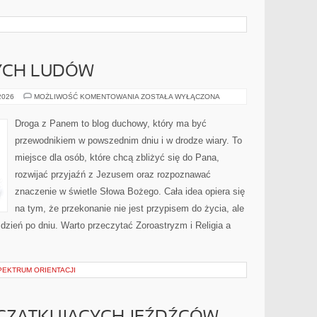
NYCH LUDÓW
RELIGIE
 2026
MOŻLIWOŚĆ KOMENTOWANIA
ZOSTAŁA WYŁĄCZONA
RDZENNYCH
LUDÓW
Droga z Panem to blog duchowy, który ma być
przewodnikiem w powszednim dniu i w drodze wiary. To
miejsce dla osób, które chcą zbliżyć się do Pana,
rozwijać przyjaźń z Jezusem oraz rozpoznawać
znaczenie w świetle Słowa Bożego. Cała idea opiera się
na tym, że przekonanie nie jest przypisem do życia, ale
zień po dniu. Warto przeczytać Zoroastryzm i Religia a
PEKTRUM ORIENTACJI