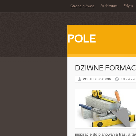
Archiwum
Edyta
Strona główna
POLE
DZIWNE FORMAC
POSTED BY ADMIN
LUT - 4 - 2
inspiracje do planowania tras, a 