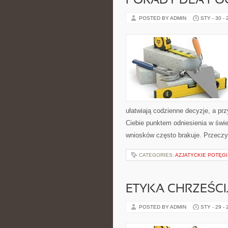
PORADY DLA PO
POSTED BY ADMIN
STY - 30 -
ułatwiają codzienne decyzje, a prz
Ciebie punktem odniesienia w świe
wniosków często brakuje. Przeczyt
CATEGORIES:
AZJATYCKIE POTĘGI
ETYKA CHRZEŚC
POSTED BY ADMIN
STY - 29 -