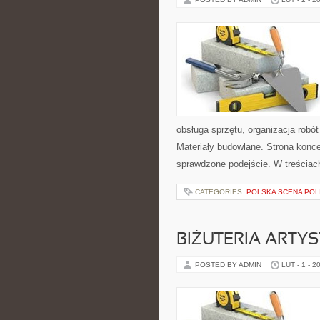
obsługa sprzętu, organizacja robó
Materiały budowlane. Strona konce
sprawdzone podejście. W treściac
CATEGORIES:
POLSKA SCENA POL
BIŻUTERIA ARTY
POSTED BY ADMIN
LUT - 1 - 2