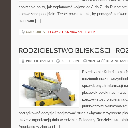
albo Republiki Czeskiej, zn
spojrzenie na to, jak zaplanować wyjazd od A do Z. Na Rushmore 
sprawdzone podejście. Treści powstają tak, by pomagać zarówno 
planować […]
CATEGORIES:
HODOWLA I ROZMNAŻANIE RYBEK
RODZICIELSTWO BLISKOŚCI I RO
POSTED BY ADMIN
LUT - 1 - 2026
MOŻLIWOŚĆ KOMENTOWAN
Przedszkole Kubuś to plat
rodzicach oraz o wszystkich
sprawdzonych informacji na
placówek opieki nad maluch
rzeczywistość wspierania d
praktycznymi wskazówkami.
porządkować decyzje i zdejmować stres związane z wyborem plac
także z organizacją dnia w rodzinie. Polecamy Rodzicielstwo blisko
Adaptacja w żłobku i […]