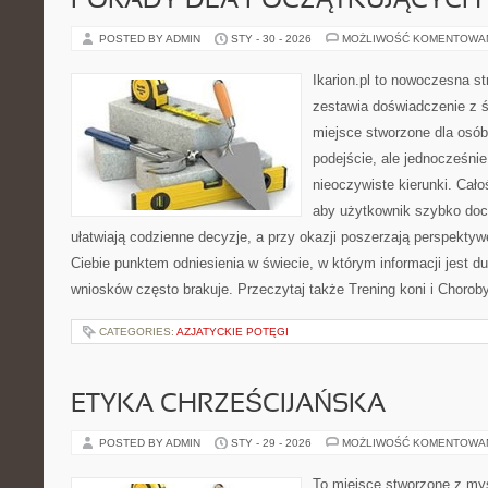
PORADY DLA POCZĄTKUJĄCYCH
POSTED BY ADMIN
STY - 30 - 2026
MOŻLIWOŚĆ KOMENTOWA
Ikarion.pl to nowoczesna st
zestawia doświadczenie z 
miejsce stworzone dla osób
podejście, ale jednocześni
nieoczywiste kierunki. Cał
aby użytkownik szybko docie
ułatwiają codzienne decyzje, a przy okazji poszerzają perspektyw
Ciebie punktem odniesienia w świecie, w którym informacji jest 
wniosków często brakuje. Przeczytaj także Trening koni i Chorob
CATEGORIES:
AZJATYCKIE POTĘGI
ETYKA CHRZEŚCIJAŃSKA
POSTED BY ADMIN
STY - 29 - 2026
MOŻLIWOŚĆ KOMENTOWA
To miejsce stworzone z myś