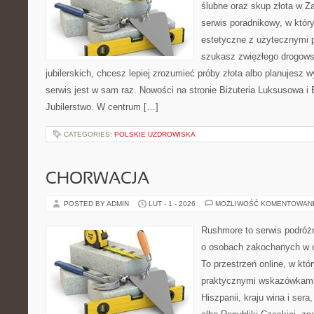
ślubne oraz skup złota w Z
serwis poradnikowy, w któr
estetyczne z użytecznymi 
szukasz zwięzłego drogow
jubilerskich, chcesz lepiej zrozumieć próby złota albo planujesz w
serwis jest w sam raz. Nowości na stronie Biżuteria Luksusowa i 
Jubilerstwo. W centrum […]
CATEGORIES:
POLSKIE UZDROWISKA
CHORWACJA
POSTED BY ADMIN
LUT - 1 - 2026
MOŻLIWOŚĆ KOMENTOWAN
Rushmore to serwis podróżn
o osobach zakochanych w 
To przestrzeń online, w kt
praktycznymi wskazówkami.
Hiszpanii, kraju wina i sera