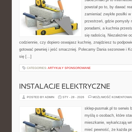
powstał po to, by dawać rea
zamieniać zwykłe posiłki w
przestrzeń, gdzie pomysły n
poradami, a kuchnia przest
się radością. Niezależnie o
codziennie, czy dopiero oswajasz kuchnię, znajdziesz tu podpowi
gotować pewniej i jeść smaczniej. Polecamy Dania sezonowe i Ko
się […]
CATEGORIES:
ARTYKUŁY SPONSOROWANE
INSTALACJE ELEKTRYCZNE
POSTED BY ADMIN
STY - 28 - 2026
MOŻLIWOŚĆ KOMENTOWA
sklep-pusmak.pl to serwis 
myślą o osobach, które sta
mieszkanie, wykańczają wnę
mieć pewność, że każda pr