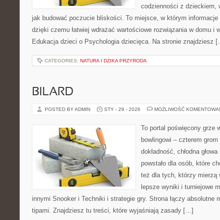
codzienności z dzieckiem, 
jak budować poczucie bliskości. To miejsce, w którym informacje p
dzięki czemu łatwiej wdrażać wartościowe rozwiązania w domu i w
Edukacja dzieci o Psychologia dziecięca. Na stronie znajdziesz 
CATEGORIES:
NATURA I DZIKA PRZYRODA
BILARD
POSTED BY ADMIN
STY - 29 - 2026
MOŻLIWOŚĆ KOMENTOWA
To portal poświęcony grze w
bowlingowi – czterem grom p
dokładność, chłodna głowa 
powstało dla osób, które ch
też dla tych, którzy mierzą 
lepsze wyniki i turniejowe
innymi Snooker i Techniki i strategie gry. Strona łączy absolutn
tipami. Znajdziesz tu treści, które wyjaśniają zasady […]