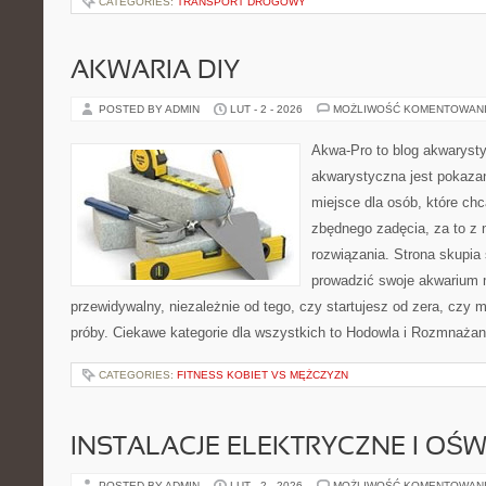
CATEGORIES:
TRANSPORT DROGOWY
AKWARIA DIY
POSTED BY ADMIN
LUT - 2 - 2026
MOŻLIWOŚĆ KOMENTOWAN
Akwa-Pro to blog akwaryst
akwarystyczna jest pokazan
miejsce dla osób, które ch
zbędnego zadęcia, za to z 
rozwiązania. Strona skupia
prowadzić swoje akwarium 
przewidywalny, niezależnie od tego, czy startujesz od zera, czy 
próby. Ciekawe kategorie dla wszystkich to Hodowla i Rozmnażan
CATEGORIES:
FITNESS KOBIET VS MĘŻCZYZN
INSTALACJE ELEKTRYCZNE I OŚW
POSTED BY ADMIN
LUT - 2 - 2026
MOŻLIWOŚĆ KOMENTOWAN