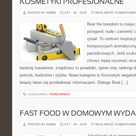
KOSMETYKI PROFESJONALNE
POSTED BY ADMIN
STY - 28 - 2026
MOŻLIWOŚĆ KOMENTOWA
Beat the boredom to miejsc
przegonić nudę i zamienić 
rytuał. To centrum inspirac
kompozycjach aromatyczny
paznokciowych. Jeśli szuk
chcesz lepiej rozumieć rece
bardziej świadomie, znajdziesz tu poradniki, opinie oraz ranking
potrzeb, budżetów i stylów. Nowe kategorie to Kosmetyki wegańsk
beauty łatwo się przeładować informacjami. Dlatego Beat […]
CATEGORIES:
PEREGRINOS
FAST FOOD W DOMOWYM WYDA
POSTED BY ADMIN
STY - 28 - 2026
MOŻLIWOŚĆ KOMENTOWA
JakieSmaki.pl to internetow