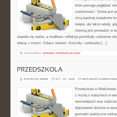
które pomaga pogłębiać rel
codzienności. Strona jest p
chcą bardziej świadomie kr
święta, ale także wtedy, gdy
intencją jest prowadzić w 
stawała się realna, a modlitwa i refleksja przenikały codzienne o
relacje z innymi. Zobacz również: Kościoły i sanktuaria […]
CATEGORIES:
UPRAWA I PRODUKCJA KAWY
PRZEDSZKOLA
POSTED BY ADMIN
STY - 29 - 2026
MOŻLIWOŚĆ KOMENTOWA
Przedszkole w Wielichowie 
z myślą o maluchach w wie
niemowlętach oraz rodzicac
dojrzewanie dziecka w spos
gromadzi praktyczne wska