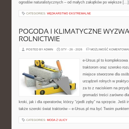
ogrodów naturalistycznych – od małych zakątków po większe […]
CATEGORIES:
WĘDKARSTWO EKSTREMALNE
POGODA I KLIMATYCZNE WYZWA
ROLNICTWIE
POSTED BY ADMIN
STY - 26 - 2026
MOŻLIWOŚĆ KOMENTOWA
e-Ursus.pl to kompleksowa
traktorom oraz szeroko rozu
miejsce stworzone dla osób
urządzeń rolnych w praktyc
za to z naciskiem na przyd
gromadzi treści zarówno dl
kroki, jak i dla operatorów, którzy “zjedli zęby” na sprzęcie. Jeśli 
także szeroki świat traktorów – e-Ursus.pl ma być Twoim punkte
CATEGORIES:
MODA Z ULICY