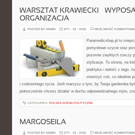
WARSZTAT KRAWIECKI – WYPOSAŻ
ORGANIZACJA
POSTED BY ADMIN
STY - 26 - 2026
MOŻLIWOŚĆ KOMENTOWA
Paramedicshop.pl to miejsc
pomysłowe szycie oraz prze
pozornie zwykłych rzeczy 
stylizacje. To strona, na któ
praktyka i radość z tego, 
stworzyć coś, co idealnie p
i codziennego życia. Jeśli marzysz o tym, by Twoja garderoba był
jednocześnie chcesz działać w duchu odpowiedzialnego stylu, zn
CATEGORIES:
POLSKA SCENA POLITYCZNA
MARGOSEILA
POSTED BY ADMIN
STY - 25 - 2026
MOŻLIWOŚĆ KOMENTOWA