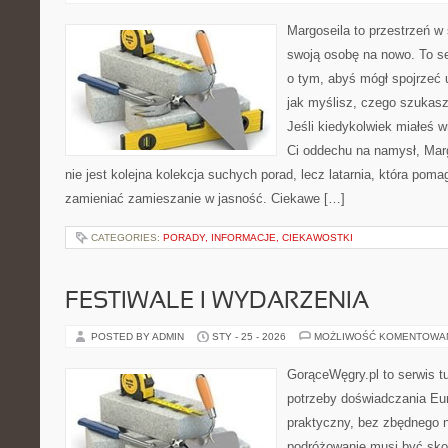
Margoseila to przestrzeń w
swoją osobę na nowo. To se
o tym, abyś mógł spojrzeć 
jak myślisz, czego szukas
Jeśli kiedykolwiek miałeś w
Ci oddechu na namysł, Margo
nie jest kolejna kolekcja suchych porad, lecz latarnia, która po
zamieniać zamieszanie w jasność. Ciekawe […]
CATEGORIES:
PORADY, INFORMACJE, CIEKAWOSTKI
FESTIWALE I WYDARZENIA
POSTED BY ADMIN
STY - 25 - 2026
MOŻLIWOŚĆ KOMENTOWA
GorąceWęgry.pl to serwis tu
potrzeby doświadczania Eu
praktyczny, bez zbędnego n
podróżowanie musi być sko