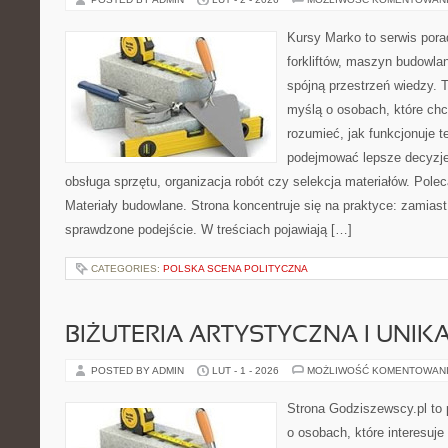
Kursy Marko to serwis pora
forkliftów, maszyn budowla
spójną przestrzeń wiedzy. 
myślą o osobach, które chc
rozumieć, jak funkcjonuje te
podejmować lepsze decyzje
obsługa sprzętu, organizacja robót czy selekcja materiałów. Pole
Materiały budowlane. Strona koncentruje się na praktyce: zamias
sprawdzone podejście. W treściach pojawiają […]
CATEGORIES:
POLSKA SCENA POLITYCZNA
BIŻUTERIA ARTYSTYCZNA I UNI
POSTED BY ADMIN
LUT - 1 - 2026
MOŻLIWOŚĆ KOMENTOWAN
Strona Godziszewscy.pl to 
o osobach, które interesuje