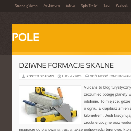
Archiwum
Edyta
Tagi
Waldek
Strona główna
Spis Treści
POLE
DZIWNE FORMACJE SKALNE
POSTED BY ADMIN
LUT - 4 - 2026
MOŻLIWOŚĆ KOMENTOWAN
Vulcans to blog turystyczny
zrozumieć potęgę planety w 
odsłonie. To miejsce, gdzie
o ogniu, a krajobraz zmien
kilometrem. Jeśli fascynują
źródła erupcyjne oraz wodo
inspiracje do planowania tras, a także podpowiedzi terenowe, któ