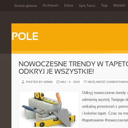
Archiwum
Edyta
Tagi
Waldek
Strona główna
Spis Treści
POLE
NOWOCZESNE TRENDY W TAPET
ODKRYJ JE WSZYSTKIE!
POSTED BY ADMIN
MAJ - 4 - 2025
MOŻLIWOŚĆ KOMENTOWAN
Odkryj nowoczesne trendy w
odmienią wystrój Twojego do
unikalną przestrzeń z pom
i kolorów tapet. Czas na 
#tapetowanie #nowoczesne