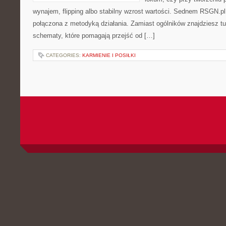
wynajem, flipping albo stabilny wzrost wartości. Sednem RSGN.pl 
połączona z metodyką działania. Zamiast ogólników znajdziesz tu i
schematy, które pomagają przejść od […]
CATEGORIES:
KARMIENIE I POSIŁKI