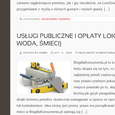
zarówno najgłośniejsze premiery, jak i gry niezależne, na LumiGra
przygotowane z myślą o różnych gustach i stylach grania. […]
CATEGORIES:
AKCESORIA I DODATKI
USŁUGI PUBLICZNE I OPŁATY LO
WODA, ŚMIECI)
POSTED BY ADMIN
STY - 6 - 2026
MOŻLIWOŚĆ KOMENTOWAN
BlogdlaKonsumenta.pl to ko
który skupia się na tym, c
najbardziej potrafi zaskoc
oraz prawie cywilnym poka
miejsce powstało po to, aby
brzmią jak język paragrafów
dzięki któremu potrafisz skutecznie zareagować w sporze ze spr
lub kontrahentem. Idea strony jest prosta: prawo ma porządkować,
treści w BlogdlaKonsumenta.pl opierają się […]