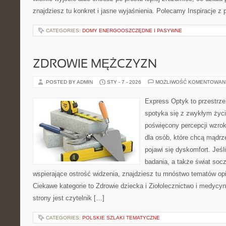
znajdziesz tu konkret i jasne wyjaśnienia. Polecamy Inspiracje z 
CATEGORIES:
DOMY ENERGOOSZCZĘDNE I PASYWNE
ZDROWIE MĘŻCZYZN
POSTED BY ADMIN
STY - 7 - 2026
MOŻLIWOŚĆ KOMENTOWAN
Express Optyk to przestrze
spotyka się z zwykłym życ
poświęcony percepcji wzrok
dla osób, które chcą mądrz
pojawi się dyskomfort. Jeśl
badania, a także świat soc
wspierające ostrość widzenia, znajdziesz tu mnóstwo tematów op
Ciekawe kategorie to Zdrowie dziecka i Ziołolecznictwo i medycyn
strony jest czytelnik […]
CATEGORIES:
POLSKIE SZLAKI TEMATYCZNE