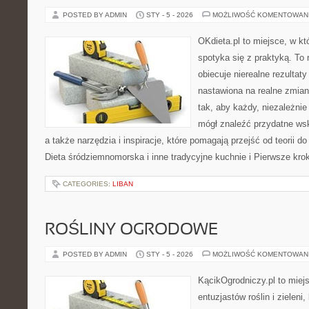
POSTED BY ADMIN
STY - 5 - 2026
MOŻLIWOŚĆ KOMENTOWAN
OKdieta.pl to miejsce, w 
spotyka się z praktyką. To n
obiecuje nierealne rezultaty
nastawiona na realne zmian
tak, aby każdy, niezależni
mógł znaleźć przydatne ws
a także narzędzia i inspiracje, które pomagają przejść od teorii d
Dieta śródziemnomorska i inne tradycyjne kuchnie i Pierwsze krok
CATEGORIES:
LIBAN
ROŚLINY OGRODOWE
POSTED BY ADMIN
STY - 5 - 2026
MOŻLIWOŚĆ KOMENTOWAN
KącikOgrodniczy.pl to miej
entuzjastów roślin i zieleni