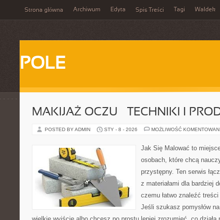
Archiwum
Edyta
Tagi
Waldek
Strona główna
Spis Treści
POLE
MAKIJAŻ OCZU – TECHNIKI I PRO
POSTED BY ADMIN
STY - 8 - 2026
MOŻLIWOŚĆ KOMENTOWAN
Jak Się Malować to miejsc
osobach, które chcą naucz
przystępny. Ten serwis łąc
z materiałami dla bardziej 
czemu łatwo znaleźć treśc
Jeśli szukasz pomysłów na 
wielkie wyjście albo chcesz po prostu lepiej zrozumieć, co działa 