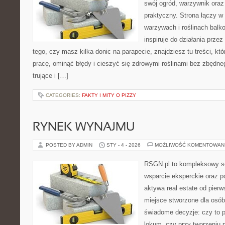
swój ogród, warzywnik oraz
praktyczny. Strona łączy w 
warzywach i roślinach balk
inspiruje do działania przez
tego, czy masz kilka donic na parapecie, znajdziesz tu treści, k
pracę, ominąć błędy i cieszyć się zdrowymi roślinami bez zbędne
trujące i […]
CATEGORIES:
FAKTY I MITY O PIZZY
RYNEK WYNAJMU
POSTED BY ADMIN
STY - 4 - 2026
MOŻLIWOŚĆ KOMENTOWAN
RSGN.pl to kompleksowy se
wsparcie eksperckie oraz 
aktywa real estate od pierws
miejsce stworzone dla osó
świadome decyzje: czy to p
lokum, czy przy tworzeniu p