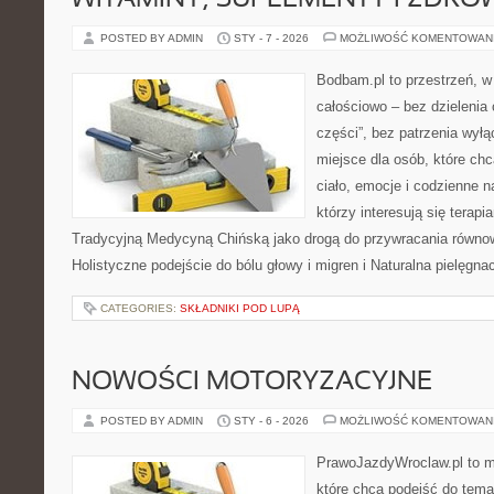
WITAMINY, SUPLEMENTY I ZDR
POSTED BY ADMIN
STY - 7 - 2026
MOŻLIWOŚĆ KOMENTOWAN
Bodbam.pl to przestrzeń, w 
całościowo – bez dzielenia 
części”, bez patrzenia wył
miejsce dla osób, które chc
ciało, emocje i codzienne n
którzy interesują się terapi
Tradycyjną Medycyną Chińską jako drogą do przywracania równowa
Holistyczne podejście do bólu głowy i migren i Naturalna pielęgnac
CATEGORIES:
SKŁADNIKI POD LUPĄ
NOWOŚCI MOTORYZACYJNE
POSTED BY ADMIN
STY - 6 - 2026
MOŻLIWOŚĆ KOMENTOWAN
PrawoJazdyWroclaw.pl to m
które chcą podejść do tema