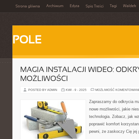
Archiwum
Edyta
Tagi
Waldek
Strona główna
Spis Treści
POLE
MAGIA INSTALACJI WIDEO: ODK
MOŻLIWOŚCI
POSTED BY ADMIN
KWI - 9 - 2025
MOŻLIWOŚĆ KOMENTOWAN
Zapraszamy do odkrycia mag
nowe możliwości, jakie nies
technologia. Zobacz, jak w
poprawić komfort korzystan
pewni, że zaskoczy Cię jej 