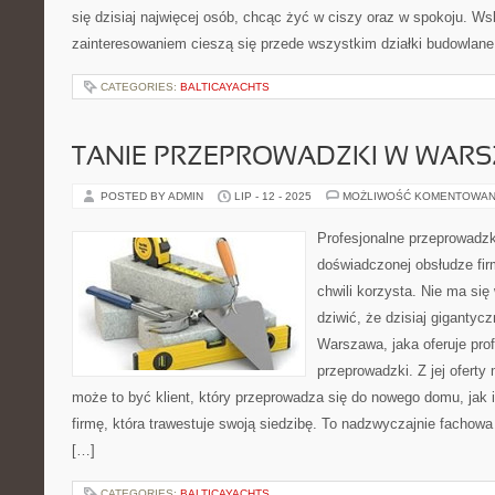
się dzisiaj najwięcej osób, chcąc żyć w ciszy oraz w spokoju. W
zainteresowaniem cieszą się przede wszystkim działki budowlane
CATEGORIES:
BALTICAYACHTS
TANIE PRZEPROWADZKI W WARS
POSTED BY ADMIN
LIP - 12 - 2025
MOŻLIWOŚĆ KOMENTOWAN
Profesjonalne przeprowadz
doświadczonej obsłudze firm
chwili korzysta. Nie ma si
dziwić, że dzisiaj giganty
Warszawa, jaka oferuje prof
przeprowadzki. Z jej ofert
może to być klient, który przeprowadza się do nowego domu, jak i 
firmę, która trawestuje swoją siedzibę. To nadzwyczajnie fachowa
[…]
CATEGORIES:
BALTICAYACHTS