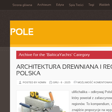
Archiwum
Edyta
Tagi
Waldek
Strona główna
Spis Treści
POLE
Archive for the ‘BalticaYachts’ Category
ARCHITEKTURA DREWNIANA I R
POLSKA
POSTED BY ADMIN
GRU - 6 - 2025
MOŻLIWOŚĆ KOMENTOWAN
uMichalika – odkrywaj Pols
który powstał z zafascynow
regionów. To kompendium, 
znajdzie propozycje na wyp