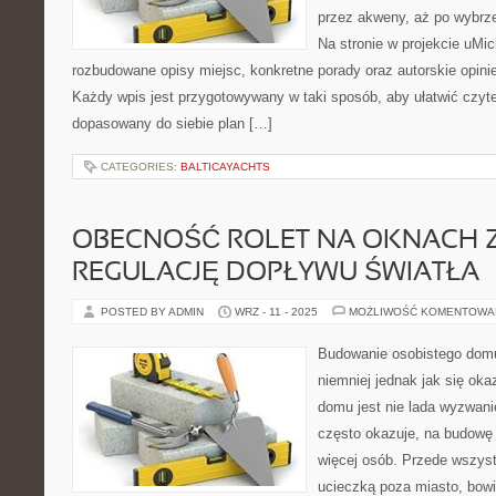
przez akweny, aż po wybrz
Na stronie w projekcie uMic
rozbudowane opisy miejsc, konkretne porady oraz autorskie opini
Każdy wpis jest przygotowywany w taki sposób, aby ułatwić czyte
dopasowany do siebie plan […]
CATEGORIES:
BALTICAYACHTS
OBECNOŚĆ ROLET NA OKNACH 
REGULACJĘ DOPŁYWU ŚWIATŁA
POSTED BY ADMIN
WRZ - 11 - 2025
MOŻLIWOŚĆ KOMENTOWA
Budowanie osobistego domu
niemniej jednak jak się ok
domu jest nie lada wyzwani
często okazuje, na budowę 
więcej osób. Przede wszyst
ucieczką poza miasto, bowi