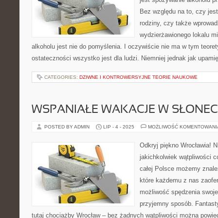
Bez względu na to, czy jest
rodziny, czy także wprowad
wydzierżawionego lokalu m
alkoholu jest nie do pomyślenia. I oczywiście nie ma w tym teoret
ostateczności wszystko jest dla ludzi. Niemniej jednak jak upam
CATEGORIES:
DZIWNE I KONTROWERSYJNE TEORIE NAUKOWE
WSPANIAŁE WAKACJE W SŁONECZ
POSTED BY ADMIN
LIP - 4 - 2025
MOŻLIWOŚĆ KOMENTOWAN
Odkryj piękno Wrocławia! N
jakichkolwiek wątpliwości c
całej Polsce możemy znale
które każdemu z nas zaofer
możliwość spędzenia swoje
przyjemny sposób. Fantast
tutaj chociażby Wrocław – bez żadnych wątpliwości można powied