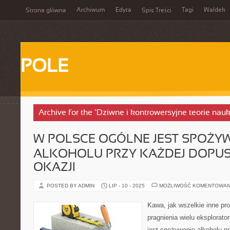
Archiwum
Edyta
Tagi
Waldek
Strona główna
Spis Treści
POLE
Archive for the ‘Dziwne i kontrowersyjne teorie na
W POLSCE OGÓLNE JEST SPOŻY
ALKOHOLU PRZY KAŻDEJ DOPU
OKAZJI
POSTED BY ADMIN
LIP - 10 - 2025
MOŻLIWOŚĆ KOMENTOWAN
Kawa, jak wszelkie inne pr
pragnienia wielu eksplorat
jest spożywanie alkoholu pr