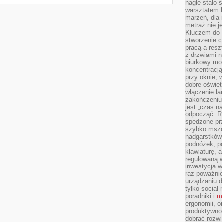
nagle stało 
warsztatem k
marzeń, dla 
metraż nie j
Kluczem do o
stworzenie 
pracą a resz
z drzwiami n
biurkowy moż
koncentracj
przy oknie, 
dobre oświet
włączenie la
zakończeniu 
jest „czas n
odpocząć. R
spędzone pr
szybko mszc
nadgarstków
podnóżek, p
klawiaturę, a
regulowaną w
inwestycja w
raz poważni
urządzaniu d
tylko social
poradniki i
m
ergonomii, o
produktywnoś
dobrać rozwi