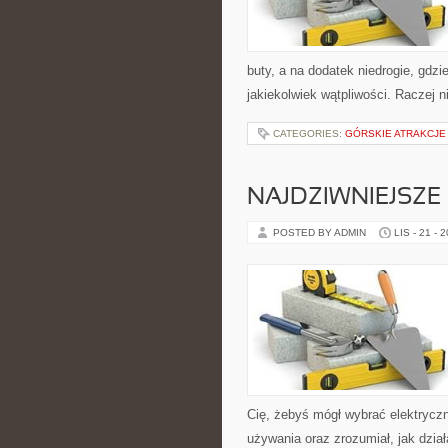
buty, a na dodatek niedrogie, gdzi
jakiekolwiek wątpliwości. Raczej n
CATEGORIES:
GÓRSKIE ATRAKCJE 
NAJDZIWNIEJSZE 
POSTED BY ADMIN
LIS - 21 - 
Cię, żebyś mógł wybrać elektrycz
używania oraz zrozumiał, jak dział