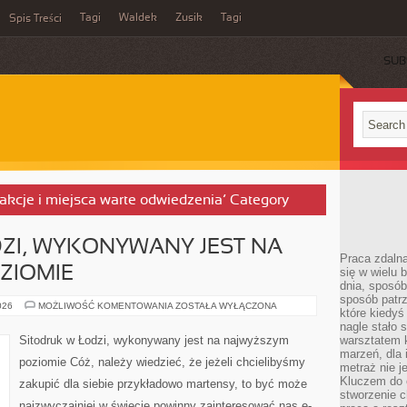
Tagi
Waldek
Zusik
Tagi
Spis Treści
SUB
trakcje i miejsca warte odwiedzenia’ Category
ZI, WYKONYWANY JEST NA
Praca zdalna
ZIOMIE
się w wielu 
dnia, sposób
sposób patr
SITODRUK
026
MOŻLIWOŚĆ KOMENTOWANIA
ZOSTAŁA WYŁĄCZONA
które kiedyś
W
ŁODZI,
nagle stało 
WYKONYWANY
Sitodruk w Łodzi, wykonywany jest na najwyższym
warsztatem k
JEST
marzeń, dla 
NA
poziomie Cóż, należy wiedzieć, że jeżeli chcielibyśmy
NAJWYŻSZYM
metraż nie j
POZIOMIE
Kluczem do o
zakupić dla siebie przykładowo martensy, to być może
stworzenie 
najzwyczajniej w świecie powinny zainteresować nas e-