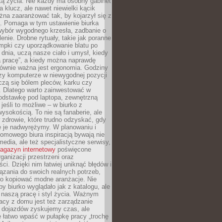
tą życia. Nie każdy ma osobny gabinet
a klucz, ale nawet niewielki kącik
na zaaranżować tak, by kojarzył się z
ą. Pomaga w tym ustawienie biurka
wybór wygodnego krzesła, zadbanie o
lenie. Drobne rytuały, takie jak poranne
mpki czy uporządkowanie blatu po
dnia, uczą nasze ciało i umysł, kiedy
a pracę”, a kiedy można naprawdę
ównie ważna jest ergonomia. Godziny
zy komputerze w niewygodnej pozycji
zą się bólem pleców, karku czy
. Dlatego warto zainwestować w
odstawkę pod laptopa, zewnętrzną
 jeśli to możliwe – w biurko z
ysokością. To nie są fanaberie, ale
 zdrowie, które trudno odzyskać, gdy
e je nadwyrężymy. W planowaniu i
omowego biura inspiracją bywają nie
 media, ale też specjalistyczne serwisy,
agazyn internetowy
poświęcone
rganizacji przestrzeni oraz
ci. Dzięki nim łatwiej uniknąć błędów i
ązania do swoich realnych potrzeb,
po kopiować modne aranżacje. Nie
by biurko wyglądało jak z katalogu, ale
 naszą pracę i styl życia. Ważnym
acy z domu jest też zarządzanie
z dojazdów zyskujemy czas, ale
 łatwo wpaść w pułapkę pracy „trochę