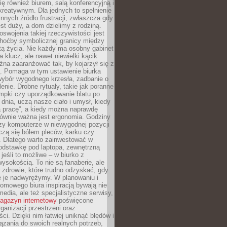
się również biurem, salą konferencyjną i
reatywnym. Dla jednych to spełnienie
innych źródło frustracji, zwłaszcza gdy
est duży, a dom dzielimy z rodziną.
swojenia takiej rzeczywistości jest
choćby symbolicznej granicy między
tą życia. Nie każdy ma osobny gabinet
a klucz, ale nawet niewielki kącik
na zaaranżować tak, by kojarzył się z
ą. Pomaga w tym ustawienie biurka
wybór wygodnego krzesła, zadbanie o
lenie. Drobne rytuały, takie jak poranne
mpki czy uporządkowanie blatu po
dnia, uczą nasze ciało i umysł, kiedy
a pracę”, a kiedy można naprawdę
ównie ważna jest ergonomia. Godziny
zy komputerze w niewygodnej pozycji
zą się bólem pleców, karku czy
. Dlatego warto zainwestować w
odstawkę pod laptopa, zewnętrzną
 jeśli to możliwe – w biurko z
ysokością. To nie są fanaberie, ale
 zdrowie, które trudno odzyskać, gdy
e je nadwyrężymy. W planowaniu i
omowego biura inspiracją bywają nie
 media, ale też specjalistyczne serwisy,
agazyn internetowy
poświęcone
rganizacji przestrzeni oraz
ci. Dzięki nim łatwiej uniknąć błędów i
ązania do swoich realnych potrzeb,