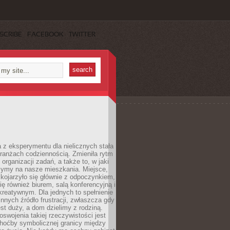
SCRIBE
FACEBOOK
TWITTER
 z eksperymentu dla nielicznych stała
branżach codziennością. Zmieniła rytm
 organizacji zadań, a także to, w jaki
zymy na nasze mieszkania. Miejsce,
 kojarzyło się głównie z odpoczynkiem,
się również biurem, salą konferencyjną i
reatywnym. Dla jednych to spełnienie
innych źródło frustracji, zwłaszcza gdy
est duży, a dom dzielimy z rodziną.
swojenia takiej rzeczywistości jest
choćby symbolicznej granicy między