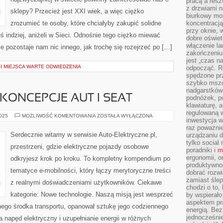
pracą a resz
z drzwiami n
sklepy? Przecież jest XXI wiek, a więc ciężko
biurkowy moż
zrozumieć te osoby, które chciałyby zakupić solidne
koncentracj
przy oknie, 
eś indziej, aniżeli w Sieci. Odnośnie tego ciężko miewać
dobre oświet
włączenie la
ie pozostaje nam nic innego, jak trochę się rozejrzeć po […]
zakończeniu 
jest „czas n
I MIEJSCA WARTE ODWIEDZENIA
odpocząć. R
spędzone pr
szybko mszc
nadgarstków
KONCEPCJE AUT I SEAT
podnóżek, p
klawiaturę, a
regulowaną w
NAJDZIWNIEJSZE
2025
MOŻLIWOŚĆ KOMENTOWANIA
ZOSTAŁA WYŁĄCZONA
inwestycja w
KONCEPCJE
AUT
raz poważni
I
Serdecznie witamy w serwisie Auto-Elektryczne.pl,
urządzaniu d
SEAT
tylko social
przestrzeni, gdzie elektryczne pojazdy osobowe
poradniki i
m
ergonomii, o
odkryjesz krok po kroku. To kompletny kompendium po
produktywnoś
tematyce e-mobilności, który łączy merytoryczne treści
dobrać rozwi
zamiast śle
z realnymi doświadczeniami użytkowników. Ciekawe
chodzi o to, 
kategorie: Nowe technologie. Naszą misją jest wesprzeć
by wspierało
aspektem pr
nego środka transportu, opanował sztukę jego codziennego
energią. Be
jednocześnie
a napęd elektryczny i uzupełnianie energii w różnych