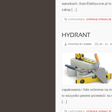
warunkach. Auto-Elektryczne.pl to 
zakup […]
CATEGORIES:
GÓRSKIE ATRAKCJE 
HYDRANT
POSTED BY ADMIN
LIP - 12 - 
zapakowania i folie ochronne na me
to wszystko pewnie przewieźć na 
[…]
CATEGORIES:
GÓRSKIE ATRAKCJE 