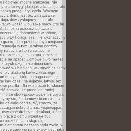
po kopiować modne aranżacje. Nie
by biurko wyglądało jak z katalogu, ale
 naszą pracę i styl życia. Ważnym
acy z domu jest też zarządzanie
z dojazdów zyskujemy czas, ale
 łatwo wpaść w pułapkę pracy „trochę
 Mail można przecież sprawdzić
prezentację dopracować w sobotę, a
zyć przy kolacji. Jeśli nie wyznaczymy
h granic, dom przestaje być miejscem
 Pomagają w tym ustalone godziny
wy na ruch, a także świadome
ia – zamknięcie laptopa, odłożenie
jście na spacer. Domowe biuro ma też
, których często nie doceniamy.
ować w ubraniach, w których czujemy
e, pić ulubioną kawę z własnego
hać muzyki, która pomaga nam się
tracimy czasu na dojazdy, łatwiej też
owe posiłki. Dla wielu osób to właśnie
ość sprawia, że praca jest mniej
 mimo że obowiązków wcale nie ubywa.
zymy się, że domowe biuro nie musi
 by działało dobrze. Wystarczy, że
rczająco dobre dla nas: wspierające,
, oswojone drobnymi detalami, które
dy praca z domu przestaje być
oniecznością, a staje się
m elementem naszego stylu życia, w
miejsce zarówno na efektywność, jak i