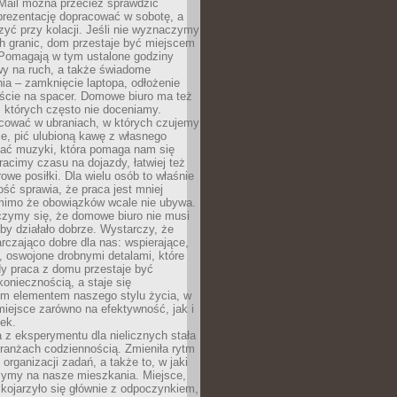
 Mail można przecież sprawdzić
prezentację dopracować w sobotę, a
zyć przy kolacji. Jeśli nie wyznaczymy
h granic, dom przestaje być miejscem
 Pomagają w tym ustalone godziny
wy na ruch, a także świadome
ia – zamknięcie laptopa, odłożenie
jście na spacer. Domowe biuro ma też
, których często nie doceniamy.
ować w ubraniach, w których czujemy
e, pić ulubioną kawę z własnego
hać muzyki, która pomaga nam się
tracimy czasu na dojazdy, łatwiej też
owe posiłki. Dla wielu osób to właśnie
ość sprawia, że praca jest mniej
 mimo że obowiązków wcale nie ubywa.
zymy się, że domowe biuro nie musi
 by działało dobrze. Wystarczy, że
rczająco dobre dla nas: wspierające,
, oswojone drobnymi detalami, które
dy praca z domu przestaje być
oniecznością, a staje się
m elementem naszego stylu życia, w
miejsce zarówno na efektywność, jak i
ek.
 z eksperymentu dla nielicznych stała
branżach codziennością. Zmieniła rytm
 organizacji zadań, a także to, w jaki
zymy na nasze mieszkania. Miejsce,
 kojarzyło się głównie z odpoczynkiem,