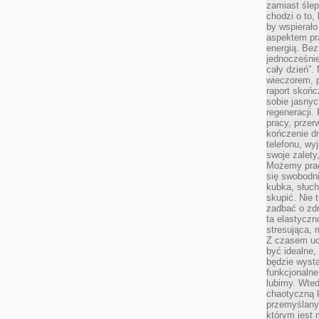
zamiast śle
chodzi o to, 
by wspierało
aspektem pr
energią. Be
jednocześnie
cały dzień”.
wieczorem, 
raport skońc
sobie jasnyc
regeneracji.
pracy, przer
kończenie dn
telefonu, wy
swoje zalety
Możemy prac
się swobodni
kubka, słuc
skupić. Nie 
zadbać o zdr
ta elastyczn
stresująca,
Z czasem uc
być idealne,
będzie wysta
funkcjonalne
lubimy. Wte
chaotyczną k
przemyślany
którym jest 