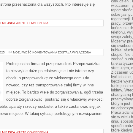
cały dzień”.
strona przeznaczona dla wszystkich, kto interesuje się
wieczorem, 
raport skońc
sobie jasnyc
regeneracji.
pracy, przer
I MIEJSCA WARTE ODWIEDZENIA
kończenie dn
telefonu, wy
swoje zalety
Możemy prac
się swobodni
kubka, słuc
HYDRANT
2025
MOŻLIWOŚĆ KOMENTOWANIA
ZOSTAŁA WYŁĄCZONA
skupić. Nie 
zadbać o zdr
ta elastyczn
Profesjonalna firma od przeprowadzek Przeprowadzka
stresująca,
to niezwykle duże przedsięwzięcie i nie istotne czy
Z czasem uc
być idealne,
chodzi o przeprowadzkę ze wiekowego domu do
będzie wysta
nowego, czy też transportowanie całej firmy w inne
funkcjonalne
lubimy. Wte
miejsce. To bardzo wiele do zorganizowania, ogół trzeba
chaotyczną k
przemyślany
dobrze zorganizować, postarać się o właściwej wielkości
którym jest 
ble, aparaty i rzeczy osobiste, a także zastanowić się jak
na odpoczyn
Praca zdalna
nowe miejsce. W takiej sytuacji perfekcyjnym rozwiązaniem
się w wielu 
dnia, sposób
sposób patr
które kiedyś
I MIEJSCA WARTE ODWIEDZENIA