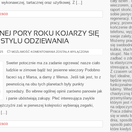
cały dzień”.
: wykonawczej, tartacznej oraz użytkowej. Z […]
wieczorem, 
raport skońc
sobie jasnyc
NESCO
regeneracji.
pracy, przer
kończenie dn
telefonu, wy
NNEJ PORY ROKU KOJARZY SIĘ
swoje zalety
 STYLU ODZIEWANIA
Możemy prac
się swobodni
kubka, słuc
Z
025
MOŻLIWOŚĆ KOMENTOWANIA
ZOSTAŁA WYŁĄCZONA
skupić. Nie 
NADEJŚCIEM
zadbać o zdr
INNEJ
PORY
ta elastyczn
Sweter potocznie ma za zadanie ogrzewać nasze ciało
ROKU
stresująca,
KOJARZY
ludzkie w zimowe bądź też jesienne wieczory Podobno
SIĘ
Z czasem uc
ZWYKLE
być idealne,
faceci są z Marsa, a damy z Wenus. Jeśli tak jest, to z
ZMIANA
będzie wysta
STYLU
pewnością na obu tych planetach były punkty
ODZIEWANIA
funkcjonalne
lubimy. Wte
sprzedaży. Bo wbrew ogólnej opinii zarówno panowie jak
chaotyczną k
przemyślany
i panie ubóstwiają zakupy. Płeć interesująca zwykle
którym jest 
 Mężczyźni zaś w pierwszej kolejności wybierają zegarki,
na odpoczyn
Praca zdalna
e […]
się w wielu 
dnia, sposób
NESCO
sposób patr
które kiedyś