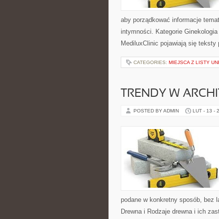
aby porządkować informacje tematy
intymności. Kategorie Ginekologia 
MediluxClinic pojawiają się tekst
CATEGORIES:
MIEJSCA Z LISTY U
TRENDY W ARCHI
POSTED BY ADMIN
LUT - 13 - 
podane w konkretny sposób, bez l
Drewna i Rodzaje drewna i ich zas