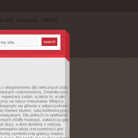
SCRIBE
FACEBOOK
TWITTER
 z eksperymentu dla nielicznych stała
branżach codziennością. Zmieniła rytm
 organizacji zadań, a także to, w jaki
zymy na nasze mieszkania. Miejsce,
 kojarzyło się głównie z odpoczynkiem,
się również biurem, salą konferencyjną i
reatywnym. Dla jednych to spełnienie
innych źródło frustracji, zwłaszcza gdy
est duży, a dom dzielimy z rodziną.
swojenia takiej rzeczywistości jest
choćby symbolicznej granicy między