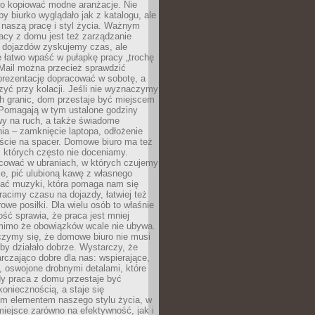
po kopiować modne aranżacje. Nie
by biurko wyglądało jak z katalogu, ale
 naszą pracę i styl życia. Ważnym
acy z domu jest też zarządzanie
z dojazdów zyskujemy czas, ale
 łatwo wpaść w pułapkę pracy „trochę
 Mail można przecież sprawdzić
prezentację dopracować w sobotę, a
zyć przy kolacji. Jeśli nie wyznaczymy
h granic, dom przestaje być miejscem
 Pomagają w tym ustalone godziny
wy na ruch, a także świadome
ia – zamknięcie laptopa, odłożenie
jście na spacer. Domowe biuro ma też
, których często nie doceniamy.
ować w ubraniach, w których czujemy
e, pić ulubioną kawę z własnego
hać muzyki, która pomaga nam się
tracimy czasu na dojazdy, łatwiej też
owe posiłki. Dla wielu osób to właśnie
ość sprawia, że praca jest mniej
 mimo że obowiązków wcale nie ubywa.
zymy się, że domowe biuro nie musi
 by działało dobrze. Wystarczy, że
rczająco dobre dla nas: wspierające,
, oswojone drobnymi detalami, które
dy praca z domu przestaje być
oniecznością, a staje się
m elementem naszego stylu życia, w
miejsce zarówno na efektywność, jak i