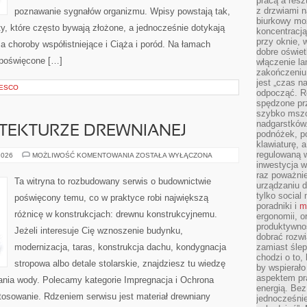
pracą a resz
z drzwiami n
poznawanie sygnałów organizmu. Wpisy powstają tak,
biurkowy moż
, które często bywają złożone, a jednocześnie dotykają
koncentracj
przy oknie, 
a choroby współistniejące i Ciąża i poród. Na łamach
dobre oświet
y poświęcone […]
włączenie la
zakończeniu 
jest „czas n
NESCO
odpocząć. R
spędzone pr
szybko mszc
nadgarstków
TEKTURZE DREWNIANEJ
podnóżek, p
klawiaturę, a
regulowaną w
TRENDY
2026
MOŻLIWOŚĆ KOMENTOWANIA
ZOSTAŁA WYŁĄCZONA
W
inwestycja w
ARCHITEKTURZE
raz poważni
DREWNIANEJ
Ta witryna to rozbudowany serwis o budownictwie
urządzaniu d
tylko social
poświęcony temu, co w praktyce robi największą
poradniki i
m
różnicę w konstrukcjach: drewnu konstrukcyjnemu.
ergonomii, o
produktywnoś
Jeżeli interesuje Cię wznoszenie budynku,
dobrać rozwi
modernizacja, taras, konstrukcja dachu, kondygnacja
zamiast śle
chodzi o to, 
stropowa albo detale stolarskie, znajdziesz tu wiedzę
by wspierało
aspektem pr
ania wody. Polecamy kategorie Impregnacja i Ochrona
energią. Be
tosowanie. Rdzeniem serwisu jest materiał drewniany
jednocześnie