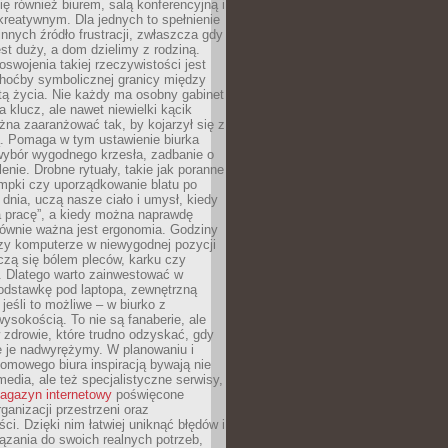
się również biurem, salą konferencyjną i
reatywnym. Dla jednych to spełnienie
innych źródło frustracji, zwłaszcza gdy
est duży, a dom dzielimy z rodziną.
swojenia takiej rzeczywistości jest
choćby symbolicznej granicy między
tą życia. Nie każdy ma osobny gabinet
a klucz, ale nawet niewielki kącik
na zaaranżować tak, by kojarzył się z
ą. Pomaga w tym ustawienie biurka
wybór wygodnego krzesła, zadbanie o
lenie. Drobne rytuały, takie jak poranne
mpki czy uporządkowanie blatu po
dnia, uczą nasze ciało i umysł, kiedy
a pracę”, a kiedy można naprawdę
ównie ważna jest ergonomia. Godziny
zy komputerze w niewygodnej pozycji
zą się bólem pleców, karku czy
. Dlatego warto zainwestować w
odstawkę pod laptopa, zewnętrzną
 jeśli to możliwe – w biurko z
ysokością. To nie są fanaberie, ale
 zdrowie, które trudno odzyskać, gdy
e je nadwyrężymy. W planowaniu i
omowego biura inspiracją bywają nie
 media, ale też specjalistyczne serwisy,
agazyn internetowy
poświęcone
rganizacji przestrzeni oraz
ci. Dzięki nim łatwiej uniknąć błędów i
ązania do swoich realnych potrzeb,