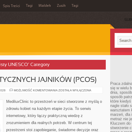
Tagi
Waldek
Zusik
Tagi
Spis Treści
SUB
 listy UNESCO’ Category
TYCZNYCH JAJNIKÓW (PCOS)
Praca zdalna
się w wielu 
ZESPÓŁ
2026
MOŻLIWOŚĆ KOMENTOWANIA
ZOSTAŁA WYŁĄCZONA
dnia, sposób
POLICYSTYCZNYCH
sposób patr
JAJNIKÓW
(PCOS)
które kiedyś
MediluxClinic to przestrzeń w sieci stworzone z myślą o
nagle stało 
zdrowiu kobiet na każdym etapie życia. To serwis
warsztatem k
marzeń, dla 
internetowy, który łączy praktyczną wiedzę z
metraż nie j
zrozumieniem dla realnych potrzeb. W centrum tej
Kluczem do o
stworzenie 
przestrzeni stoi zapobieganie, świadome decyzje oraz