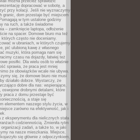
 Mail można przecież sprawdzić
prezentację dopracować w sobotę, a
zyć przy kolacji. Jeśli nie wyznaczymy
h granic, dom przestaje być miejscem
 Pomagają w tym ustalone godziny
wy na ruch, a także świadome
ia – zamknięcie laptopa, odłożenie
jście na spacer. Domowe biuro ma też
, których często nie doceniamy.
ować w ubraniach, w których czujemy
e, pić ulubioną kawę z własnego
hać muzyki, która pomaga nam się
tracimy czasu na dojazdy, łatwiej też
owe posiłki. Dla wielu osób to właśnie
ość sprawia, że praca jest mniej
 mimo że obowiązków wcale nie ubywa.
zymy się, że domowe biuro nie musi
 by działało dobrze. Wystarczy, że
rczająco dobre dla nas: wspierające,
, oswojone drobnymi detalami, które
dy praca z domu przestaje być
oniecznością, a staje się
m elementem naszego stylu życia, w
miejsce zarówno na efektywność, jak i
ek.
 z eksperymentu dla nielicznych stała
branżach codziennością. Zmieniła rytm
 organizacji zadań, a także to, w jaki
zymy na nasze mieszkania. Miejsce,
 kojarzyło się głównie z odpoczynkiem,