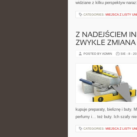
widziane z kilku perspektyw naraz
CATEGORIES:
MIEJSCA Z LISTY U
Z NADEJŚCIEM I
ZWYKLE ZMIANA
POSTED BY ADMIN
SIE - 8 - 2
kupuje preparaty, bieliznę i buty.
perfumy i… też buty. Ich szafy ni
CATEGORIES:
MIEJSCA Z LISTY U