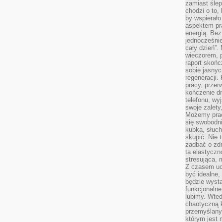
zamiast śle
chodzi o to, 
by wspierało
aspektem pr
energią. Be
jednocześnie
cały dzień”.
wieczorem, 
raport skońc
sobie jasnyc
regeneracji.
pracy, przer
kończenie dn
telefonu, wy
swoje zalety
Możemy prac
się swobodni
kubka, słuc
skupić. Nie 
zadbać o zdr
ta elastyczn
stresująca,
Z czasem uc
być idealne,
będzie wysta
funkcjonalne
lubimy. Wte
chaotyczną k
przemyślany
którym jest 