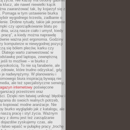
tą życia. Nie każdy ma osobny gabinet
a klucz, ale nawet niewielki kącik
na zaaranżować tak, by kojarzył się z
ą. Pomaga w tym ustawienie biurka
wybór wygodnego krzesła, zadbanie o
lenie. Drobne rytuały, takie jak poranne
mpki czy uporządkowanie blatu po
dnia, uczą nasze ciało i umysł, kiedy
a pracę”, a kiedy można naprawdę
ównie ważna jest ergonomia. Godziny
zy komputerze w niewygodnej pozycji
zą się bólem pleców, karku czy
. Dlatego warto zainwestować w
odstawkę pod laptopa, zewnętrzną
 jeśli to możliwe – w biurko z
ysokością. To nie są fanaberie, ale
 zdrowie, które trudno odzyskać, gdy
e je nadwyrężymy. W planowaniu i
omowego biura inspiracją bywają nie
 media, ale też specjalistyczne serwisy,
agazyn internetowy
poświęcone
rganizacji przestrzeni oraz
ci. Dzięki nim łatwiej uniknąć błędów i
ązania do swoich realnych potrzeb,
po kopiować modne aranżacje. Nie
by biurko wyglądało jak z katalogu, ale
 naszą pracę i styl życia. Ważnym
acy z domu jest też zarządzanie
z dojazdów zyskujemy czas, ale
 łatwo wpaść w pułapkę pracy „trochę