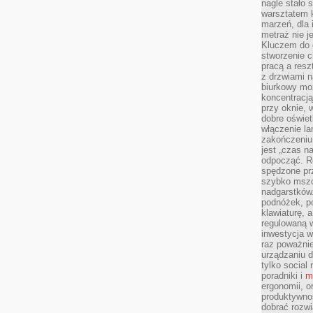
nagle stało 
warsztatem k
marzeń, dla 
metraż nie j
Kluczem do o
stworzenie 
pracą a resz
z drzwiami n
biurkowy moż
koncentracj
przy oknie, 
dobre oświet
włączenie la
zakończeniu 
jest „czas n
odpocząć. R
spędzone pr
szybko mszc
nadgarstków
podnóżek, p
klawiaturę, a
regulowaną w
inwestycja w
raz poważni
urządzaniu d
tylko social
poradniki i
m
ergonomii, o
produktywnoś
dobrać rozwi