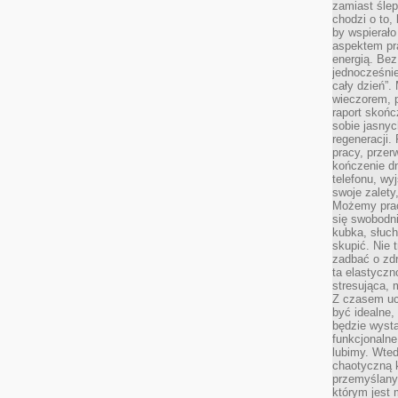
zamiast śle
chodzi o to, 
by wspierało
aspektem pr
energią. Be
jednocześnie
cały dzień”.
wieczorem, 
raport skońc
sobie jasnyc
regeneracji.
pracy, przer
kończenie dn
telefonu, wy
swoje zalety
Możemy prac
się swobodni
kubka, słuc
skupić. Nie 
zadbać o zdr
ta elastyczn
stresująca,
Z czasem uc
być idealne,
będzie wysta
funkcjonalne
lubimy. Wte
chaotyczną k
przemyślany
którym jest 