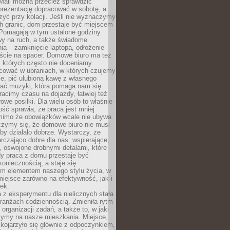
 Mail można przecież sprawdzić
prezentację dopracować w sobotę, a
zyć przy kolacji. Jeśli nie wyznaczymy
h granic, dom przestaje być miejscem
 Pomagają w tym ustalone godziny
wy na ruch, a także świadome
ia – zamknięcie laptopa, odłożenie
jście na spacer. Domowe biuro ma też
, których często nie doceniamy.
ować w ubraniach, w których czujemy
e, pić ulubioną kawę z własnego
hać muzyki, która pomaga nam się
tracimy czasu na dojazdy, łatwiej też
owe posiłki. Dla wielu osób to właśnie
ość sprawia, że praca jest mniej
 mimo że obowiązków wcale nie ubywa.
zymy się, że domowe biuro nie musi
 by działało dobrze. Wystarczy, że
rczająco dobre dla nas: wspierające,
, oswojone drobnymi detalami, które
dy praca z domu przestaje być
oniecznością, a staje się
m elementem naszego stylu życia, w
miejsce zarówno na efektywność, jak i
ek.
 z eksperymentu dla nielicznych stała
branżach codziennością. Zmieniła rytm
 organizacji zadań, a także to, w jaki
zymy na nasze mieszkania. Miejsce,
 kojarzyło się głównie z odpoczynkiem,