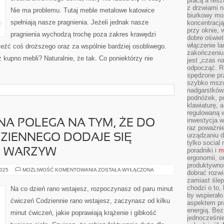
pracą a resz
CZASU
z drzwiami n
Nie ma problemu. Tutaj meble metalowe katowice
biurkowy moż
spełniają nasze pragnienia. Jeżeli jednak nasze
koncentracj
przy oknie, 
pragnienia wychodzą trochę poza zakres krawędzi
dobre oświet
włączenie la
eźć coś droższego oraz za wspólnie bardziej osobliwego.
zakończeniu 
 kupno mebli? Naturalnie, że tak. Co poniektórzy nie
jest „czas n
odpocząć. R
spędzone pr
szybko mszc
nadgarstków
podnóżek, p
klawiaturę, a
regulowaną w
inwestycja w
NA POLEGA NA TYM, ŻE DO
raz poważni
urządzaniu d
ZIENNEGO DODAJE SIĘ
tylko social
poradniki i
m
Ć WARZYW
ergonomii, o
produktywnoś
DIETA
2025
MOŻLIWOŚĆ KOMENTOWANIA
ZOSTAŁA WYŁĄCZONA
dobrać rozwi
KAPUŚCIANA
zamiast śle
POLEGA
NA
chodzi o to, 
Na co dzień rano wstajesz, rozpoczynasz od paru minut
TYM,
by wspierało
ŻE
ćwiczeń Codziennie rano wstajesz, zaczynasz od kilku
aspektem pr
DO
JADŁOSPISU
energią. Be
minut ćwiczeń, jakie poprawiają krążenie i gibkość
CODZIENNEGO
jednocześnie
DODAJE