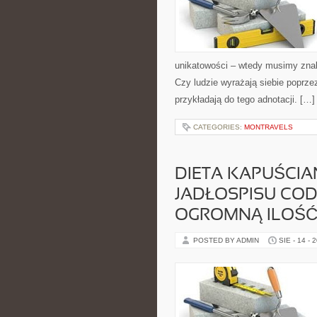
unikatowości – wtedy musimy znal
Czy ludzie wyrażają siebie poprzez
przykładają do tego adnotacji. […]
CATEGORIES:
MONTRAVELS
DIETA KAPUŚCIA
JADŁOSPISU COD
OGROMNĄ ILOŚ
POSTED BY ADMIN
SIE - 14 - 