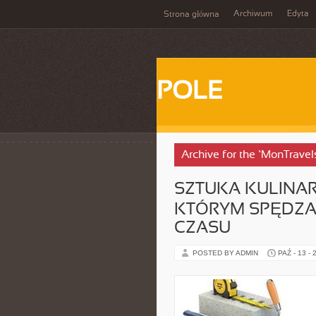
Archiwum
Edyta
Strona główna
POLE
Archive for the ‘MonTravel
SZTUKA KULINAR
KTÓRYM SPĘDZ
CZASU
POSTED BY ADMIN
PAŹ - 13 - 