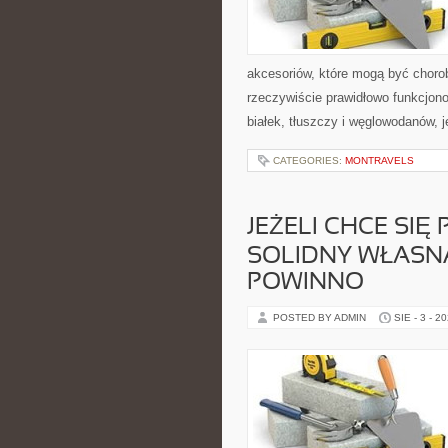
akcesoriów, które mogą być choro
rzeczywiście prawidłowo funkcjon
białek, tłuszczy i węglowodanów, 
CATEGORIES:
MONTRAVELS
JEŻELI CHCE SI
SOLIDNY WŁASN
POWINNO
POSTED BY ADMIN
SIE - 3 - 2