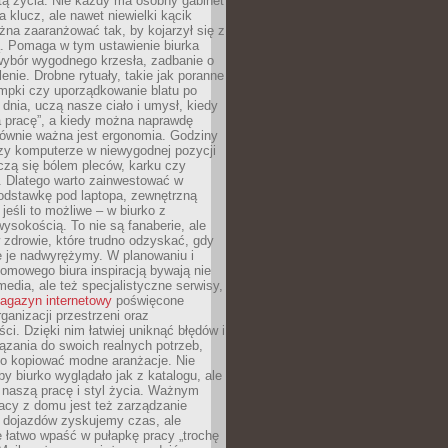
tą życia. Nie każdy ma osobny gabinet
a klucz, ale nawet niewielki kącik
na zaaranżować tak, by kojarzył się z
ą. Pomaga w tym ustawienie biurka
wybór wygodnego krzesła, zadbanie o
lenie. Drobne rytuały, takie jak poranne
mpki czy uporządkowanie blatu po
dnia, uczą nasze ciało i umysł, kiedy
a pracę”, a kiedy można naprawdę
ównie ważna jest ergonomia. Godziny
zy komputerze w niewygodnej pozycji
zą się bólem pleców, karku czy
. Dlatego warto zainwestować w
odstawkę pod laptopa, zewnętrzną
 jeśli to możliwe – w biurko z
ysokością. To nie są fanaberie, ale
 zdrowie, które trudno odzyskać, gdy
e je nadwyrężymy. W planowaniu i
omowego biura inspiracją bywają nie
 media, ale też specjalistyczne serwisy,
agazyn internetowy
poświęcone
rganizacji przestrzeni oraz
ci. Dzięki nim łatwiej uniknąć błędów i
ązania do swoich realnych potrzeb,
po kopiować modne aranżacje. Nie
by biurko wyglądało jak z katalogu, ale
 naszą pracę i styl życia. Ważnym
acy z domu jest też zarządzanie
z dojazdów zyskujemy czas, ale
 łatwo wpaść w pułapkę pracy „trochę