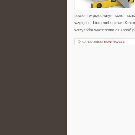
bowiem w przeciwnym razie można 
względu – biuro rachunkowe Krakó
wszystkim wyostrzoną czujność p
CATEGORIES:
MONTRAVELS