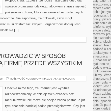
twojego ciała. Czujesz, że robisz faktycznie dużo dla
SIĘ
cały dzień”.
OGROMNĄ
wieczorem, 
ILOŚĆ
swojego organizmu ludzkiego, albowiem starasz się jeść
raport skońc
WARZYW
sobie jasnyc
pożywienie zdrowe, które nie zawiera bezużytecznych
regeneracji.
botwórcze. Nie zapominaj, że człowiek, żeby mógł
pracy, przer
kończenie dn
ować musi dostarczać swojemu organizmowi dobrej ilości
telefonu, wy
jednak nie […]
swoje zalety
Możemy prac
się swobodni
kubka, słuc
skupić. Nie 
zadbać o zdr
ta elastyczn
Ę PROWADZIĆ W SPOSÓB
stresująca,
Z czasem uc
Ą FIRMĘ PRZEDE WSZYSTKIM
być idealne,
będzie wysta
funkcjonalne
lubimy. Wte
chaotyczną k
JEŻELI
025
MOŻLIWOŚĆ KOMENTOWANIA
ZOSTAŁA WYŁĄCZONA
CHCE
przemyślany
SIĘ
którym jest 
PROWADZIĆ
Obecnie mimo tego, że Internet jest wybitnie
W
na odpoczyn
SPOSÓB
Praca zdalna
rozpowszechniony W dzisiejszych czasach bez
SOLIDNY
się w wielu 
WŁASNĄ
rachunkowości nie może się obejść żadna postać, a już
FIRMĘ
dnia, sposób
PRZEDE
sposób patr
tym znacznie bardziej żadne przedsiębiorstwo. Czy jest
WSZYSTKIM
które kiedyś
POWINNO