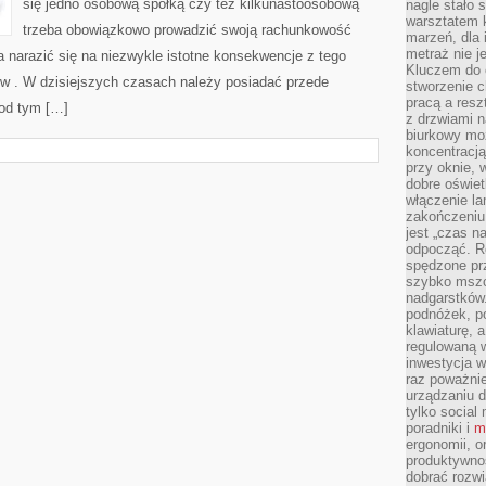
się jedno osobową spółką czy też kilkunastoosobową
nagle stało 
warsztatem k
trzeba obowiązkowo prowadzić swoją rachunkowość
marzeń, dla 
metraż nie j
narazić się na niezwykle istotne konsekwencje z tego
Kluczem do o
w . W dzisiejszych czasach należy posiadać przede
stworzenie 
pracą a resz
od tym […]
z drzwiami n
biurkowy moż
koncentracj
przy oknie, 
dobre oświet
włączenie la
zakończeniu 
jest „czas n
odpocząć. R
spędzone pr
szybko mszc
nadgarstków
podnóżek, p
klawiaturę, a
regulowaną w
inwestycja w
raz poważni
urządzaniu d
tylko social
poradniki i
m
ergonomii, o
produktywnoś
dobrać rozwi