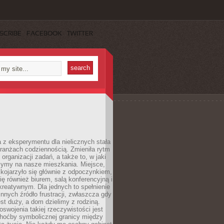
SCRIBE
FACEBOOK
TWITTER
 z eksperymentu dla nielicznych stała
branżach codziennością. Zmieniła rytm
 organizacji zadań, a także to, w jaki
zymy na nasze mieszkania. Miejsce,
 kojarzyło się głównie z odpoczynkiem,
się również biurem, salą konferencyjną i
reatywnym. Dla jednych to spełnienie
innych źródło frustracji, zwłaszcza gdy
est duży, a dom dzielimy z rodziną.
swojenia takiej rzeczywistości jest
choćby symbolicznej granicy między