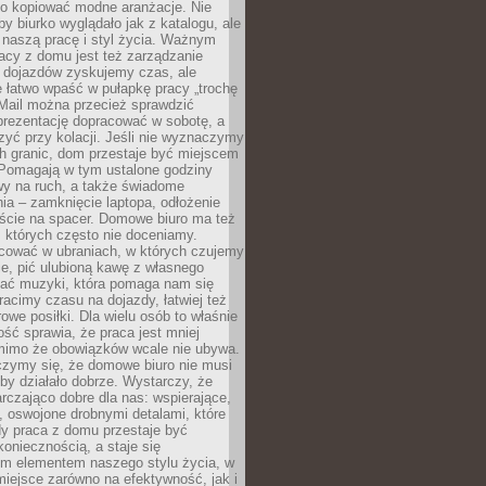
po kopiować modne aranżacje. Nie
by biurko wyglądało jak z katalogu, ale
 naszą pracę i styl życia. Ważnym
acy z domu jest też zarządzanie
z dojazdów zyskujemy czas, ale
 łatwo wpaść w pułapkę pracy „trochę
 Mail można przecież sprawdzić
prezentację dopracować w sobotę, a
zyć przy kolacji. Jeśli nie wyznaczymy
h granic, dom przestaje być miejscem
 Pomagają w tym ustalone godziny
wy na ruch, a także świadome
ia – zamknięcie laptopa, odłożenie
jście na spacer. Domowe biuro ma też
, których często nie doceniamy.
ować w ubraniach, w których czujemy
e, pić ulubioną kawę z własnego
hać muzyki, która pomaga nam się
tracimy czasu na dojazdy, łatwiej też
owe posiłki. Dla wielu osób to właśnie
ość sprawia, że praca jest mniej
 mimo że obowiązków wcale nie ubywa.
zymy się, że domowe biuro nie musi
 by działało dobrze. Wystarczy, że
rczająco dobre dla nas: wspierające,
, oswojone drobnymi detalami, które
dy praca z domu przestaje być
oniecznością, a staje się
m elementem naszego stylu życia, w
miejsce zarówno na efektywność, jak i