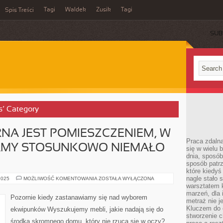
Tagi
Waldek
Zusik
Tagi
Spis Treści
SUB
s’ Category
NA JEST POMIESZCZENIEM, W
Praca zdalna
AMY STOSUNKOWO NIEMAŁO
się w wielu 
dnia, sposób
sposób patr
które kiedyś
nagle stało 
SZTUKA
2025
MOŻLIWOŚĆ KOMENTOWANIA
ZOSTAŁA WYŁĄCZONA
KULINARNA
warsztatem k
JEST
marzeń, dla 
POMIESZCZENIEM,
Pozornie kiedy zastanawiamy się nad wyborem
W
metraż nie j
KTÓRYM
Kluczem do o
ekwipunków Wyszukujemy mebli, jakie nadają się do
SPĘDZAMY
stworzenie 
STOSUNKOWO
środka skromnego domu, który nie rzuca się w oczy?
NIEMAŁO