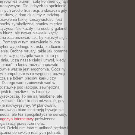
się również biurem, salą konferencyjną i
reatywnym. Dla jednych to spełnienie
innych źródło frustracji, zwłaszcza gdy
est duży, a dom dzielimy z rodziną.
swojenia takiej rzeczywistości jest
choćby symbolicznej granicy między
tą życia. Nie każdy ma osobny gabinet
a klucz, ale nawet niewielki kącik
na zaaranżować tak, by kojarzył się z
ą. Pomaga w tym ustawienie biurka
wybór wygodnego krzesła, zadbanie o
lenie. Drobne rytuały, takie jak poranne
mpki czy uporządkowanie blatu po
dnia, uczą nasze ciało i umysł, kiedy
a pracę”, a kiedy można naprawdę
ównie ważna jest ergonomia. Godziny
zy komputerze w niewygodnej pozycji
zą się bólem pleców, karku czy
. Dlatego warto zainwestować w
odstawkę pod laptopa, zewnętrzną
 jeśli to możliwe – w biurko z
ysokością. To nie są fanaberie, ale
 zdrowie, które trudno odzyskać, gdy
e je nadwyrężymy. W planowaniu i
omowego biura inspiracją bywają nie
 media, ale też specjalistyczne serwisy,
agazyn internetowy
poświęcone
rganizacji przestrzeni oraz
ci. Dzięki nim łatwiej uniknąć błędów i
ązania do swoich realnych potrzeb,