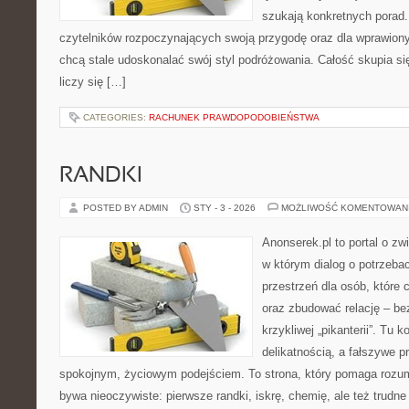
szukają konkretnych porad. 
czytelników rozpoczynających swoją przygodę oraz dla wprawion
chcą stale udoskonalać swój styl podróżowania. Całość skupia si
liczy się […]
CATEGORIES:
RACHUNEK PRAWDOPODOBIEŃSTWA
RANDKI
POSTED BY ADMIN
STY - 3 - 2026
MOŻLIWOŚĆ KOMENTOWAN
Anonserek.pl to portal o zw
w którym dialog o potrzebac
przestrzeń dla osób, które 
oraz zbudować relację – be
krzykliwej „pikanterii”. Tu k
delikatnością, a fałszywe 
spokojnym, życiowym podejściem. To strona, który pomaga rozum
bywa nieoczywiste: pierwsze randki, iskrę, chemię, ale też trudn