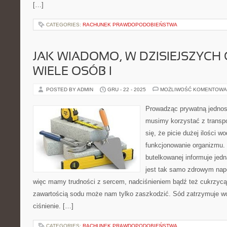
[…]
CATEGORIES:
RACHUNEK PRAWDOPODOBIEŃSTWA
JAK WIADOMO, W DZISIEJSZYCH
WIELE OSÓB I
POSTED BY ADMIN
GRU - 22 - 2025
MOŻLIWOŚĆ KOMENTOWA
Prowadząc prywatną jednos
musimy korzystać z transpo
się, że picie dużej ilości 
funkcjonowanie organizmu. 
butelkowanej informuje jed
jest tak samo zdrowym napo
więc mamy trudności z sercem, nadciśnieniem bądź też cukrzycą
zawartością sodu może nam tylko zaszkodzić. Sód zatrzymuje wo
ciśnienie. […]
CATEGORIES:
RACHUNEK PRAWDOPODOBIEŃSTWA