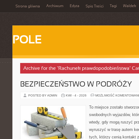
Archiwum
Edyta
Tagi
Waldek
Strona główna
Spis Treści
POLE
Archive for the ‘Rachunek prawdopodobieństwa’ Ca
BEZPIECZEŃSTWO W PODRÓŻY
POSTED BY ADMIN
KWI - 4 - 2026
MOŻLIWOŚĆ KOMENTOWAN
To miejsce zostało stworzo
swobodnych wyjazdów, któr
wtedy, gdy mogą ruszyć prz
wyruszyć w trasę autem ke
tych, którzy cenią kontakt 