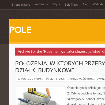
Archiwum
Edyta
Tagi
Waldek
Strona główna
Spis Treści
POLE
Archive for the ‘Rodzina i wartości chrześcijańskie’ 
POŁOŻENIA, W KTÓRYCH PRZEB
DZIAŁKI BUDYNKOWE
POSTED BY ADMIN
LIS - 4 - 2025
MOŻLIWOŚĆ KOMENTOWAN
Obecnie rynek działki jest 
2. Odkryj podobne tematy 3
szczegóły 5. Zobacz szczeg
działki jest wybitnie rozwini