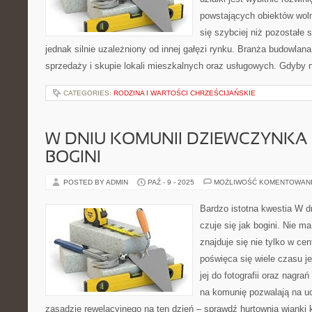
powstających obiektów woln
się szybciej niż pozostałe s
jednak silnie uzależniony od innej gałęzi rynku. Branża budowlan
sprzedaży i skupie lokali mieszkalnych oraz usługowych. Gdyby n
CATEGORIES:
RODZINA I WARTOŚCI CHRZEŚCIJAŃSKIE
W DNIU KOMUNII DZIEWCZYNKA C
BOGINI
POSTED BY ADMIN
PAŹ - 9 - 2025
MOŻLIWOŚĆ KOMENTOWAN
Bardzo istotna kwestia W 
czuje się jak bogini. Nie m
znajduje się nie tylko w cen
poświęca się wiele czasu je
jej do fotografii oraz nagra
na komunię pozwalają na uc
zasadzie rewelacyjnego na ten dzień – sprawdź hurtownia wianki k