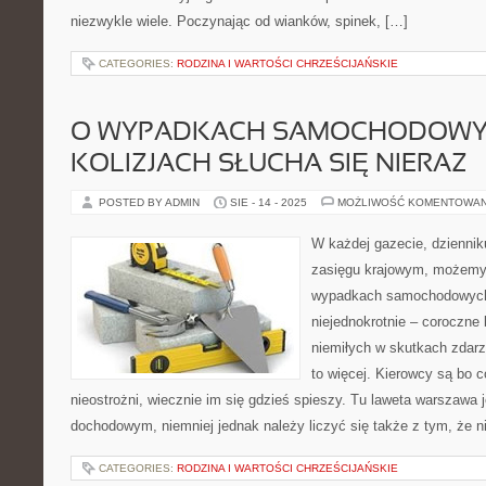
niezwykle wiele. Poczynając od wianków, spinek, […]
CATEGORIES:
RODZINA I WARTOŚCI CHRZEŚCIJAŃSKIE
O WYPADKACH SAMOCHODOWY
KOLIZJACH SŁUCHA SIĘ NIERAZ
POSTED BY ADMIN
SIE - 14 - 2025
MOŻLIWOŚĆ KOMENTOWA
W każdej gazecie, dziennik
zasięgu krajowym, możemy
wypadkach samochodowych o
niejednokrotnie – coroczne
niemiłych w skutkach zdarze
to więcej. Kierowcy są bo c
nieostrożni, wiecznie im się gdzieś spieszy. Tu laweta warszawa 
dochodowym, niemniej jednak należy liczyć się także z tym, że ni
CATEGORIES:
RODZINA I WARTOŚCI CHRZEŚCIJAŃSKIE