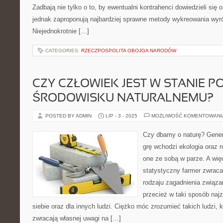
Zadbają nie tylko o to, by ewentualni kontrahenci dowiedzieli się o 
jednak zaproponują najbardziej sprawne metody wykreowania wyró
Niejednokrotnie […]
CATEGORIES:
RZECZPOSPOLITA OBOJGA NARODÓW
CZY CZŁOWIEK JEST W STANIE 
ŚRODOWISKU NATURALNEMU?
POSTED BY ADMIN
LIP - 3 - 2025
MOŻLIWOŚĆ KOMENTOWAN
Czy dbamy o naturę? General
grę wchodzi ekologia oraz ro
one ze sobą w parze. A więc
statystyczny farmer zwrac
rodzaju zagadnienia związan
przecież w taki sposób naj
siebie oraz dla innych ludzi. Ciężko móc zrozumieć takich ludzi, 
zwracają własnej uwagi na […]