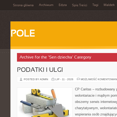
Archiwum
Edyta
Tagi
Waldek
Strona główna
Spis Treści
POLE
Archive for the ‘Sen dziecka’ Category
PODATKI I ULGI
POSTED BY ADMIN
LIP - 11 - 2026
MOŻLIWOŚĆ KOMENTOWAN
CP Caritas – rozbudowany p
wolontariacie i mądrym pom
obszerny serwis interneto
charytatywnym, wolontaria
wspierania osób znajdującyc