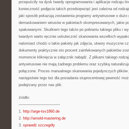
przepuściły na dysk twardy oprogramowania i aplikacje rodzaju tin
konieczność podjęcia takich przedsięwzięć jest zależna od rodzaj
jaki sposób pokazują zestawienia programy antywirusowe o dużo g
demaskowaniem wirusów w pakietach skompresowanych, jakie p
spakowanymi. Skutkiem tego także po pobraniu takiego pliku i w
twardym warto ręcznie uskutecznić skanowania wszelkich wypako
natomiast chodzi o takie pakiety jak zdjęcia, utwory muzyczne c
dokumenty praktycznie sto procent zainfekowanych pakietów zo
momencie kliknięcia w załącznik nabądź. Z plikami takiego rodza
antywirusowe nie mają żadnego problemu oraz szybką naturalizują
połączone. Proces manualnego skanowania pojedynczych plików j
następstwie tego też dla posiadania stuprocentowej pewność m
podejrzany przez nas plik.
źródło:
———————————
1.
http://arge-tsv1860.de
2.
http://arnold-mastering.de
3.
sprawdź szczegóły