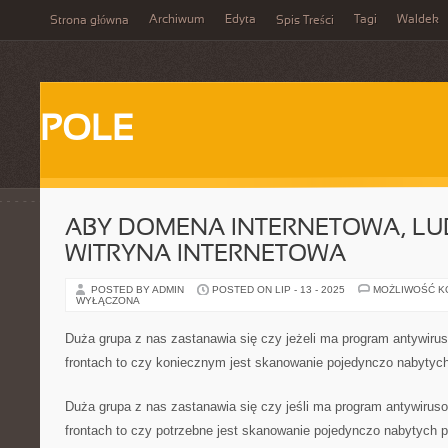
Archiwum
Edyta
Tagi
Waldek
Strona główna
Spis Treści
POLE
ABY DOMENA INTERNETOWA, LU
WITRYNA INTERNETOWA
POSTED BY ADMIN
POSTED ON LIP - 13 - 2025
MOŻLIWOŚĆ 
WYŁĄCZONA
Duża grupa z nas zastanawia się czy jeżeli ma program antywiruso
frontach to czy koniecznym jest skanowanie pojedynczo nabytyc
Duża grupa z nas zastanawia się czy jeśli ma program antywirusow
frontach to czy potrzebne jest skanowanie pojedynczo nabytych pl