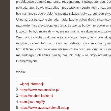
przykładowo zakupić martensy, rezygnujemy z owego zakupu. Jed
powiedziane, że we wszystkich przypadkach powinnyśmy rezyg
bez najmniejszego problemu można zakupić buty za pośrednictwe
Chociaż dla bardzo wielu ludzi nadal kupno butów drogą interneto
naprawdę nasza sytuacja jest taka, że zakup butów nie powinien 
kłopotu. To być może dziwne, ale nie ma nic ryzykownego w zakup
Weźmy chociażby pod uwagę to, aby kupić tego typu buty w skle
ukrywać, że jeśli bardzo mocno nam zależy, to w sumie mamy mo
tym sklepie, który nie opiera własnej działalności na klientach z 
ma żadnego problemu z tym by zakupić buty w na przykład jedn
internetowych!
źródło:
———————————
1.
więcej informacji
2.
https://www.zsnienowice.pl/
3.
https://anabell-kalisz.pl
4.
poznaj szczegóły
5.
https://www.przedszkolena5.edu.pl