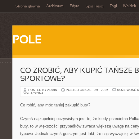
Archiwum
Edyta
Tagi
Waldek
Strona główna
Spis Treści
POLE
CO ZROBIĆ, ABY KUPIĆ TAŃSZE 
SPORTOWE?
POSTED BY ADMIN
POSTED ON CZE - 29 - 2025
MOŻLIWOŚĆ 
WYŁĄCZONA
Co robić, aby móc taniej zakupić buty?
Czymś najzupełniej oczywistym jest to, że kiedy przeciętna Polka
buty, to w większości przypadków zwraca większą uwagę na ceny.
typowe. Jednak czymś gorszym jest fakt, że najzwyczajniej w św