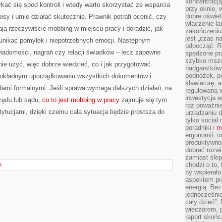
koncentracj
ać się spod kontroli i wtedy warto skorzystać ze wsparcia
przy oknie, 
dobre oświet
sy i umie działać skutecznie. Prawnik potrafi ocenić, czy
włączenie la
ją rzeczywiście mobbing w miejscu pracy i doradzić, jak
zakończeniu 
jest „czas n
unikać pomyłek i niepotrzebnych emocji. Następnym
odpocząć. R
iadomości, nagrań czy relacji świadków – lecz zapewne
spędzone pr
szybko mszc
ie użyć, więc dobrze wiedzieć, co i jak przygotować.
nadgarstków
podnóżek, p
okładnym uporządkowaniu wszystkich dokumentów i
klawiaturę, a
ami formalnymi. Jeśli sprawa wymaga dalszych działań, na
regulowaną w
inwestycja w
zędu lub sądu,
co to jest mobbing w pracy
zajmuje się tym
raz poważni
stytucjami, dzięki czemu cała sytuacja będzie prostsza do
urządzaniu d
tylko social
poradniki i
m
ergonomii, o
produktywnoś
dobrać rozwi
zamiast śle
chodzi o to, 
A
by wspierało
aspektem pr
energią. Be
jednocześnie
cały dzień”.
wieczorem, 
raport skońc