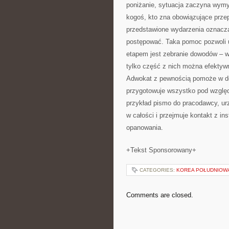
poniżanie, sytuacja zaczyna wymyk
kogoś, kto zna obowiązujące przepi
przedstawione wydarzenia oznacza
postępować. Taka pomoc pozwoli 
etapem jest zebranie dowodów – w
tylko część z nich można efektywn
Adwokat z pewnością pomoże w d
przygotowuje wszystko pod względ
przykład pismo do pracodawcy, ur
w całości i przejmuje kontakt z in
opanowania.
+Tekst Sponsorowany+
CATEGORIES:
KOREA POŁUDNIOW
Comments are closed.