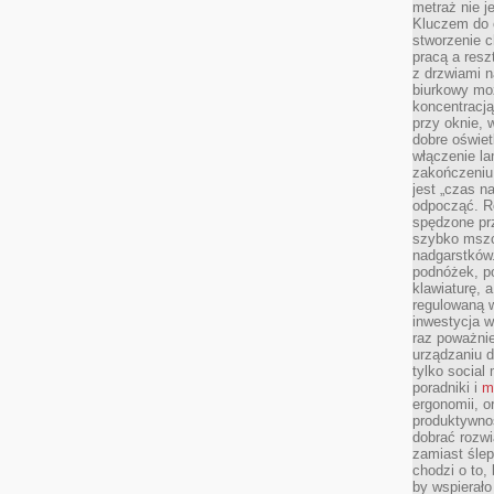
metraż nie j
Kluczem do o
stworzenie 
pracą a resz
z drzwiami n
biurkowy moż
koncentracj
przy oknie, 
dobre oświet
włączenie la
zakończeniu 
jest „czas n
odpocząć. R
spędzone pr
szybko mszc
nadgarstków
podnóżek, p
klawiaturę, a
regulowaną w
inwestycja w
raz poważni
urządzaniu d
tylko social
poradniki i
m
ergonomii, o
produktywnoś
dobrać rozwi
zamiast śle
chodzi o to, 
by wspierało