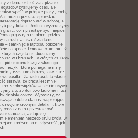
acy z domu jest też zarządzanie
z dojazdów zyskujemy czas, ale
 łatwo wpaść w pułapkę pracy „trochę
 Mail można przecież sprawdzić
prezentację dopracować w sobotę, a
zyć przy kolacji. Jeśli nie wyznaczymy
h granic, dom przestaje być miejscem
 Pomagają w tym ustalone godziny
wy na ruch, a także świadome
ia – zamknięcie laptopa, odłożenie
jście na spacer. Domowe biuro ma też
, których często nie doceniamy.
ować w ubraniach, w których czujemy
e, pić ulubioną kawę z własnego
hać muzyki, która pomaga nam się
tracimy czasu na dojazdy, łatwiej też
owe posiłki. Dla wielu osób to właśnie
ość sprawia, że praca jest mniej
 mimo że obowiązków wcale nie ubywa.
zymy się, że domowe biuro nie musi
 by działało dobrze. Wystarczy, że
rczająco dobre dla nas: wspierające,
, oswojone drobnymi detalami, które
dy praca z domu przestaje być
oniecznością, a staje się
m elementem naszego stylu życia, w
miejsce zarówno na efektywność, jak i
ek.