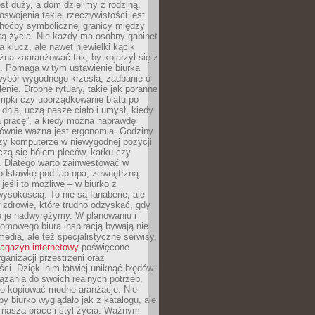
est duży, a dom dzielimy z rodziną.
swojenia takiej rzeczywistości jest
choćby symbolicznej granicy między
tą życia. Nie każdy ma osobny gabinet
a klucz, ale nawet niewielki kącik
na zaaranżować tak, by kojarzył się z
ą. Pomaga w tym ustawienie biurka
wybór wygodnego krzesła, zadbanie o
lenie. Drobne rytuały, takie jak poranne
mpki czy uporządkowanie blatu po
dnia, uczą nasze ciało i umysł, kiedy
a pracę”, a kiedy można naprawdę
ównie ważna jest ergonomia. Godziny
zy komputerze w niewygodnej pozycji
zą się bólem pleców, karku czy
. Dlatego warto zainwestować w
odstawkę pod laptopa, zewnętrzną
 jeśli to możliwe – w biurko z
ysokością. To nie są fanaberie, ale
 zdrowie, które trudno odzyskać, gdy
e je nadwyrężymy. W planowaniu i
omowego biura inspiracją bywają nie
 media, ale też specjalistyczne serwisy,
agazyn internetowy
poświęcone
rganizacji przestrzeni oraz
ci. Dzięki nim łatwiej uniknąć błędów i
ązania do swoich realnych potrzeb,
po kopiować modne aranżacje. Nie
by biurko wyglądało jak z katalogu, ale
 naszą pracę i styl życia. Ważnym