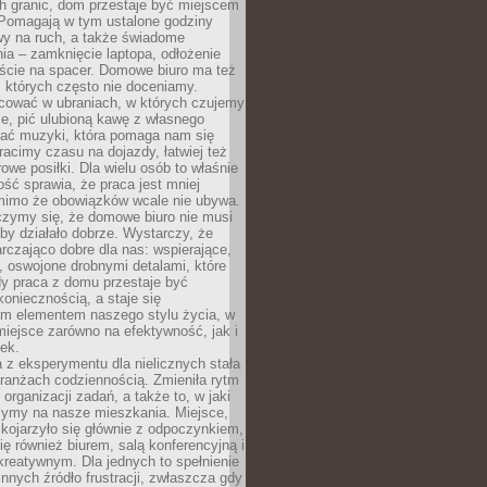
h granic, dom przestaje być miejscem
 Pomagają w tym ustalone godziny
wy na ruch, a także świadome
ia – zamknięcie laptopa, odłożenie
jście na spacer. Domowe biuro ma też
, których często nie doceniamy.
ować w ubraniach, w których czujemy
e, pić ulubioną kawę z własnego
hać muzyki, która pomaga nam się
tracimy czasu na dojazdy, łatwiej też
owe posiłki. Dla wielu osób to właśnie
ość sprawia, że praca jest mniej
 mimo że obowiązków wcale nie ubywa.
zymy się, że domowe biuro nie musi
 by działało dobrze. Wystarczy, że
rczająco dobre dla nas: wspierające,
, oswojone drobnymi detalami, które
dy praca z domu przestaje być
oniecznością, a staje się
m elementem naszego stylu życia, w
miejsce zarówno na efektywność, jak i
ek.
 z eksperymentu dla nielicznych stała
branżach codziennością. Zmieniła rytm
 organizacji zadań, a także to, w jaki
zymy na nasze mieszkania. Miejsce,
 kojarzyło się głównie z odpoczynkiem,
się również biurem, salą konferencyjną i
reatywnym. Dla jednych to spełnienie
innych źródło frustracji, zwłaszcza gdy