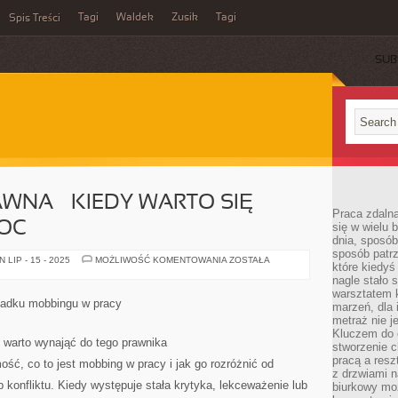
Tagi
Waldek
Zusik
Tagi
Spis Treści
SUB
WNA – KIEDY WARTO SIĘ
Praca zdalna
OC
się w wielu 
dnia, sposób
sposób patr
KANCELARIA
LIP - 15 - 2025
MOŻLIWOŚĆ KOMENTOWANIA
ZOSTAŁA
które kiedyś
PRAWNA
–
nagle stało 
KIEDY
warsztatem k
WARTO
adku mobbingu w pracy
marzeń, dla 
SIĘ
ZWRÓCIĆ
metraż nie j
O
Kluczem do o
POMOC
warto wynająć do tego prawnika
stworzenie 
pracą a resz
ć, co to jest mobbing w pracy i jak go rozróżnić od
z drzwiami n
konfliktu. Kiedy występuje stała krytyka, lekceważenie lub
biurkowy moż