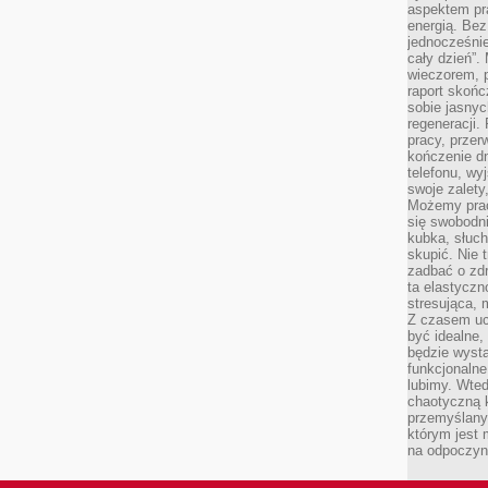
aspektem pr
energią. Be
jednocześnie
cały dzień”.
wieczorem, 
raport skońc
sobie jasnyc
regeneracji.
pracy, przer
kończenie dn
telefonu, wy
swoje zalety
Możemy prac
się swobodni
kubka, słuc
skupić. Nie 
zadbać o zdr
ta elastyczn
stresująca,
Z czasem uc
być idealne,
będzie wysta
funkcjonalne
lubimy. Wte
chaotyczną k
przemyślany
którym jest 
na odpoczyn