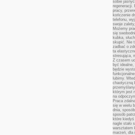
sobie jasnyc
regeneracji.
pracy, przer
kończenie dn
telefonu, wy
swoje zalety
Możemy prac
się swobodni
kubka, słuc
skupić. Nie 
zadbać o zdr
ta elastyczn
stresująca,
Z czasem uc
być idealne,
będzie wysta
funkcjonalne
lubimy. Wte
chaotyczną k
przemyślany
którym jest 
na odpoczyn
Praca zdalna
się w wielu 
dnia, sposób
sposób patr
które kiedyś
nagle stało 
warsztatem k
marzeń, dla 