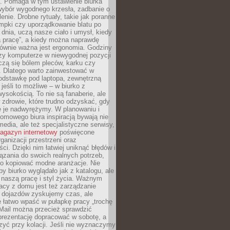
ą. Pomaga w tym ustawienie biurka
wybór wygodnego krzesła, zadbanie o
lenie. Drobne rytuały, takie jak poranne
mpki czy uporządkowanie blatu po
dnia, uczą nasze ciało i umysł, kiedy
a pracę”, a kiedy można naprawdę
ównie ważna jest ergonomia. Godziny
zy komputerze w niewygodnej pozycji
zą się bólem pleców, karku czy
. Dlatego warto zainwestować w
odstawkę pod laptopa, zewnętrzną
 jeśli to możliwe – w biurko z
ysokością. To nie są fanaberie, ale
 zdrowie, które trudno odzyskać, gdy
e je nadwyrężymy. W planowaniu i
omowego biura inspiracją bywają nie
 media, ale też specjalistyczne serwisy,
agazyn internetowy
poświęcone
rganizacji przestrzeni oraz
ci. Dzięki nim łatwiej uniknąć błędów i
ązania do swoich realnych potrzeb,
po kopiować modne aranżacje. Nie
by biurko wyglądało jak z katalogu, ale
 naszą pracę i styl życia. Ważnym
acy z domu jest też zarządzanie
z dojazdów zyskujemy czas, ale
 łatwo wpaść w pułapkę pracy „trochę
 Mail można przecież sprawdzić
prezentację dopracować w sobotę, a
zyć przy kolacji. Jeśli nie wyznaczymy