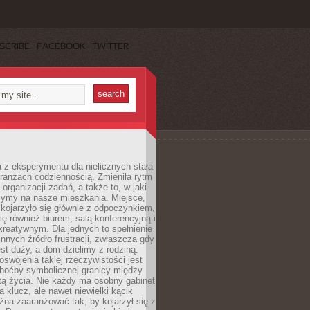
SCRIBE
FACEBOOK
TWITTER
 z eksperymentu dla nielicznych stała
branżach codziennością. Zmieniła rytm
 organizacji zadań, a także to, w jaki
zymy na nasze mieszkania. Miejsce,
 kojarzyło się głównie z odpoczynkiem,
się również biurem, salą konferencyjną i
reatywnym. Dla jednych to spełnienie
innych źródło frustracji, zwłaszcza gdy
est duży, a dom dzielimy z rodziną.
swojenia takiej rzeczywistości jest
choćby symbolicznej granicy między
tą życia. Nie każdy ma osobny gabinet
a klucz, ale nawet niewielki kącik
na zaaranżować tak, by kojarzył się z