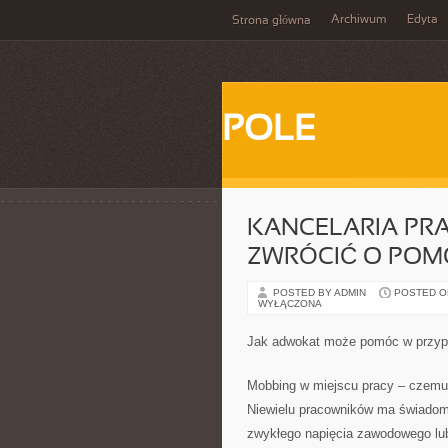
Archiwum
Edyta
Strona główna
POLE
KANCELARIA PRA
ZWRÓCIĆ O POM
POSTED BY ADMIN
POSTED ON 
WYŁĄCZONA
Jak adwokat może pomóc w przyp
Mobbing w miejscu pracy – czemu 
Niewielu pracowników ma świadomoś
zwykłego napięcia zawodowego lub 