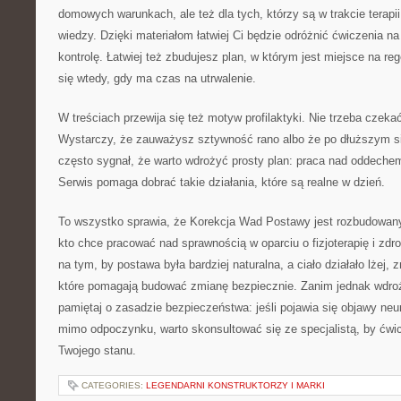
domowych warunkach, ale też dla tych, którzy są w trakcie terapi
wiedzy. Dzięki materiałom łatwiej Ci będzie odróżnić ćwiczenia n
kontrolę. Łatwiej też zbudujesz plan, w którym jest miejsce na reg
się wtedy, gdy ma czas na utrwalenie.
W treściach przewija się też motyw profilaktyki. Nie trzeba czekać
Wystarczy, że zauważysz sztywność rano albo że po dłuższym si
często sygnał, że warto wdrożyć prosty plan: praca nad oddechem
Serwis pomaga dobrać takie działania, które są realne w dzień.
To wszystko sprawia, że Korekcja Wad Postawy jest rozbudowan
kto chce pracować nad sprawnością w oparciu o fizjoterapię i zdr
na tym, by postawa była bardziej naturalna, a ciało działało lżej,
które pomagają budować zmianę bezpiecznie. Zanim jednak wdro
pamiętaj o zasadzie bezpieczeństwa: jeśli pojawia się objawy neu
mimo odpoczynku, warto skonsultować się ze specjalistą, by ćw
Twojego stanu.
CATEGORIES:
LEGENDARNI KONSTRUKTORZY I MARKI