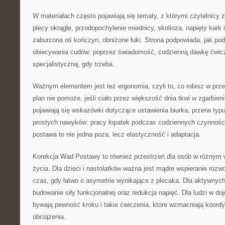
W materiałach często pojawiają się tematy, z którymi czytelnicy z
plecy okrągłe, przodopochylenie miednicy, skolioza, napięty kark i 
zaburzona oś kończyn, obniżone łuki. Strona podpowiada, jak po
obiecywania cudów: poprzez świadomość, codzienną dawkę ćwicz
specjalistyczną, gdy trzeba.
Ważnym elementem jest też ergonomia, czyli to, co robisz w prz
plan nie pomoże, jeśli ciało przez większość dnia tkwi w zgarbien
pojawiają się wskazówki dotyczące ustawienia biurka, przerw typu
prostych nawyków: pracy łopatek podczas codziennych czynności
postawa to nie jedna poza, lecz elastyczność i adaptacja.
Korekcja Wad Postawy to również przestrzeń dla osób w różnym 
życia. Dla dzieci i nastolatków ważna jest mądre wspieranie rozwo
czas, gdy łatwo o asymetrie wynikające z plecaka. Dla aktywnyc
budowanie siły funkcjonalnej oraz redukcja napięć. Dla ludzi w d
bywają pewność kroku i takie ćwiczenia, które wzmacniają koord
obciążenia.