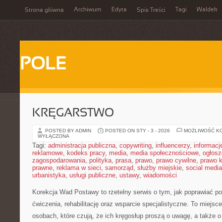
Archiwum
Edyta
Tagi
Waldek
Strona główna
Spis Treści
POLE
KRĘGARSTWO
POSTED BY ADMIN
POSTED ON STY - 3 - 2026
MOŻLIWOŚĆ K
WYŁĄCZONA
Tagi:
administracja publiczna
,
copywriting
,
influencerzy
,
informacj
reklamowe
,
kodeks pracy
,
media
,
media społecznościowe
,
ogłosz
zagospodarowania
,
polityka
,
prasa
,
prawo
,
prawo cywilne
,
prawo 
prawne
,
reklama w sieci
,
samorząd
,
służby miejskie
,
social media
urbanistyka
,
usługi publiczne
,
ustawy
,
wiadomości
Korekcja Wad Postawy to rzetelny serwis o tym, jak poprawiać po
ćwiczenia, rehabilitację oraz wsparcie specjalistyczne. To miejsc
osobach, które czują, że ich kręgosłup proszą o uwagę, a także o