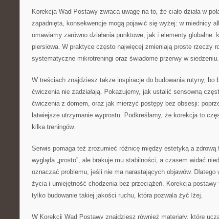
Korekcja Wad Postawy zwraca uwagę na to, że ciało działa w połą
zapadnięta, konsekwencje mogą pojawić się wyżej: w miednicy al
omawiamy zarówno działania punktowe, jak i elementy globalne: k
piersiowa. W praktyce często najwięcej zmieniają proste rzeczy ro
systematyczne mikrotreningi oraz świadome przerwy w siedzeniu.
W treściach znajdziesz także inspiracje do budowania rutyny, bo 
ćwiczenia nie zadziałają. Pokazujemy, jak ustalić sensowną częst
ćwiczenia z domem, oraz jak mierzyć postępy bez obsesji: popr
łatwiejsze utrzymanie wyprostu. Podkreślamy, że korekcja to częs
kilka treningów.
Serwis pomaga też zrozumieć różnicę między estetyką a zdrową 
wygląda „prosto”, ale brakuje mu stabilności, a czasem widać nie
oznaczać problemu, jeśli nie ma narastających objawów. Dlatego w
życia i umiejętność chodzenia bez przeciążeń. Korekcja postawy t
tylko budowanie takiej jakości ruchu, która pozwala żyć lżej.
W Korekcji Wad Postawy znajdziesz również materiały, które ucz