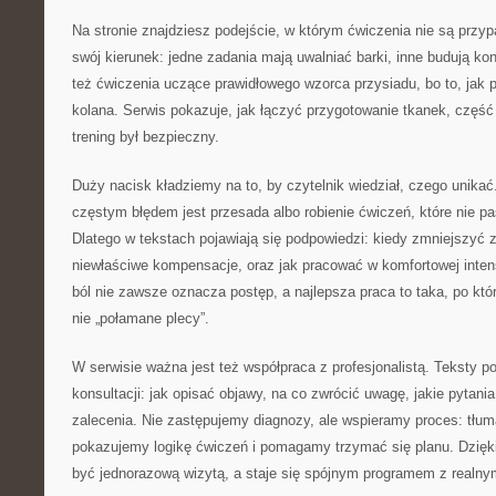
Na stronie znajdziesz podejście, w którym ćwiczenia nie są prz
swój kierunek: jedne zadania mają uwalniać barki, inne budują kon
też ćwiczenia uczące prawidłowego wzorca przysiadu, bo to, jak p
kolana. Serwis pokazuje, jak łączyć przygotowanie tkanek, część
trening był bezpieczny.
Duży nacisk kładziemy na to, by czytelnik wiedział, czego unikać
częstym błędem jest przesada albo robienie ćwiczeń, które nie pa
Dlatego w tekstach pojawiają się podpowiedzi: kiedy zmniejszyć 
niewłaściwe kompensacje, oraz jak pracować w komfortowej int
ból nie zawsze oznacza postęp, a najlepsza praca to taka, po któr
nie „połamane plecy”.
W serwisie ważna jest też współpraca z profesjonalistą. Teksty 
konsultacji: jak opisać objawy, na co zwrócić uwagę, jakie pytani
zalecenia. Nie zastępujemy diagnozy, ale wspieramy proces: tłu
pokazujemy logikę ćwiczeń i pomagamy trzymać się planu. Dzięki 
być jednorazową wizytą, a staje się spójnym programem z realnym