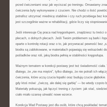
przed ćwiczeniami oraz jak wyciszać po treningu. Omawiamy znacz
ćwiczenia były wykonywane z czuciem. Nie chodzi o ilość powtórze
potrafisz utrzymać miednicę stabilnie i czy ruch przebiega bez k
jest szczególnie ważne w rehabilitacji, gdzie liczy się stopniowani
Jeśli interesuje Cię praca nad kręgosłupem, znajdziesz tu treści 
plecach, o dolnych plecach. Jeśli Twoim problemem są barki i łop
oparte o kontrolę rotacji oraz o to, jak przywracać pewność bez „s
biodra są zablokowane, w materiałach pojawiają się wskazówki d
pośladków oraz roli, jaką biodra pełnią w stabilności kręgosłupa.
Ważnym tematem w korekcji postawy jest też świadomość ciała. 
dlatego, że „nie ma mięśni”, tylko dlatego, że nie potrafi ich włąc
ćwiczenia, które uczą czucia łopatki oraz budują czucie głębokie.
gdy ktoś mówi: „ćwiczę, ale dalej się garbię” — bo wtedy często 
Materiały pokazują, jak łączyć trening z życiem: jak stać, siedzi
ciało miało szansę utrwalić nowe wzorce.
Korekcja Wad Postawy jest dla osób, które chcą poukładać temat reh