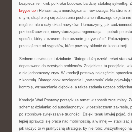
bezpiecznie i krok po kroku budować bardziej stabilną sylwetkę.
kręgosłup
i Rehabilitacja neurologiczna i równowaga. Na stronie z
o tym, skąd biorą się zaburzenia posturalne i dlaczego często nie
mięśnie, ale o cały układ nawyków. Tłumaczymy, jak codziennoś
przebodźcowanie, niewystarczająca regeneracja — potrafi przes
sposób, który z czasem daje uczucie „sztywności”. Pokazujemy t
przeciążenie od sygnałów, które powinny skłonić do konsultacji.
Sednem serwisu jest działanie. Dlatego dużą część treści stanow
dopasowane do częstych problemów. Znajdziesz tu podejście, w kt
a nie jednorazowy zryw. W korekcji postawy najczęściej sprawdza
z kontrolą. Dlatego obok rozciągania i „otwierania” ciała pojawiaj
kontrolę, wzmacnianie głębokie, a także zadania uczące oddycha
Korekcja Wad Postawy porządkuje temat w sposób zrozumiały. Z
schemat działania: od autodiagnostyki w bezpiecznym zakresie, 
po stopniowe zwiększanie trudności. Dzięki temu łatwiej pojąć, dl
lepiej sprawdzi się praca nad mobilnością, a w innej — stabilizac
jak łączyć to w praktyczną strategię, by nie robić „wszystkiego na