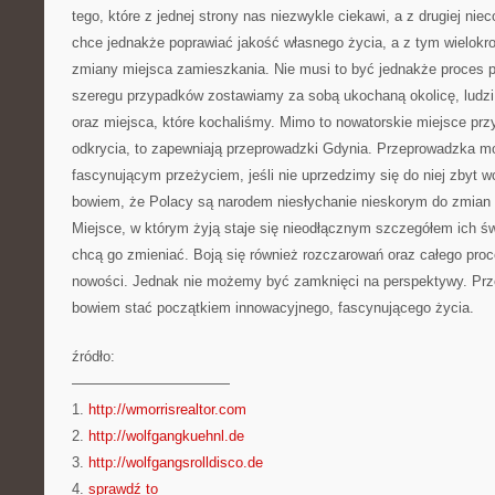
tego, które z jednej strony nas niezwykle ciekawi, a z drugiej ni
chce jednakże poprawiać jakość własnego życia, a z tym wielokro
zmiany miejsca zamieszkania. Nie musi to być jednakże proces p
szeregu przypadków zostawiamy za sobą ukochaną okolicę, ludzi,
oraz miejsca, które kochaliśmy. Mimo to nowatorskie miejsce prz
odkrycia, to zapewniają przeprowadzki Gdynia. Przeprowadzka m
fascynującym przeżyciem, jeśli nie uprzedzimy się do niej zbyt w
bowiem, że Polacy są narodem niesłychanie nieskorym do zmian w 
Miejsce, w którym żyją staje się nieodłącznym szczegółem ich św
chcą go zmieniać. Boją się również rozczarowań oraz całego pro
nowości. Jednak nie możemy być zamknięci na perspektywy. Pr
bowiem stać początkiem innowacyjnego, fascynującego życia.
źródło:
———————————
1.
http://wmorrisrealtor.com
2.
http://wolfgangkuehnl.de
3.
http://wolfgangsrolldisco.de
4.
sprawdź to