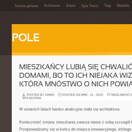
Archiwum
Edyta
Tagi
Waldek
Strona główna
Spis Treści
POLE
MIESZKAŃCY LUBIĄ SIĘ CHWALI
DOMAMI, BO TO ICH NIEJAKA W
KTÓRA MNÓSTWO O NICH POWI
POSTED BY ADMIN
POSTED ON WRZ - 11 - 2025
MOŻLIWOŚĆ 
WYŁĄCZONA
W ostatnich latach bardzo atrakcyjne stała się architektura
Konieczność zmiany mieszkania zawsze niesie z sobą szczegół t
Przeprowadzamy się w końcu do miejsca innowacyjnego, którego 