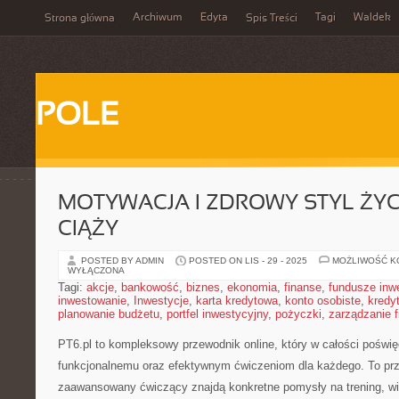
Archiwum
Edyta
Tagi
Waldek
Strona główna
Spis Treści
POLE
MOTYWACJA I ZDROWY STYL ŻYCI
CIĄŻY
POSTED BY ADMIN
POSTED ON LIS - 29 - 2025
MOŻLIWOŚĆ 
WYŁĄCZONA
Tagi:
akcje
,
bankowość
,
biznes
,
ekonomia
,
finanse
,
fundusze inw
inwestowanie
,
Inwestycje
,
karta kredytowa
,
konto osobiste
,
kredy
planowanie budżetu
,
portfel inwestycyjny
,
pożyczki
,
zarządzanie 
PT6.pl to kompleksowy przewodnik online, który w całości poświę
funkcjonalnemu oraz efektywnym ćwiczeniom dla każdego. To prze
zaawansowany ćwiczący znajdą konkretne pomysły na trening, wi