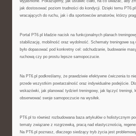
wyjaśnione. Pokazujemy, jak ustawić ciało, na co uważać, aby zm
jak dostosować poziom trudności do kondycji. Dzięki temu PT6.pl
wracających do ruchu, jak i dla sportowców amatorów, którzy pra
Portal PT6.pl kładzie nacisk na funkcjonalnych planach treningowyc
stabilizację, mobilność oraz wydolność. Schematy treningowe są 
było dopasować pod konkretny cel: odchudzanie, budowanie masy 
ruchową czy po prostu lepsze samopoczucie.
Na PT6.pl podkreślamy, że prawdziwie efektywne ćwiczenia to nie t
przede wszystkim powtarzalność oraz indywidualne podejście. Dla
wskazówki, jak planować tydzień treningowy, jak łączyć treningi, 
obserwować swoje samopoczucie na wysiłek.
PT6.pl to również rozbudowana baza artykułów o holistycznym p
tematy związane z rozgrzewką, pracą nad elastycznością, regener
Na PT6.pl poznasz, dlaczego siedzący tryb życia jest problemowy