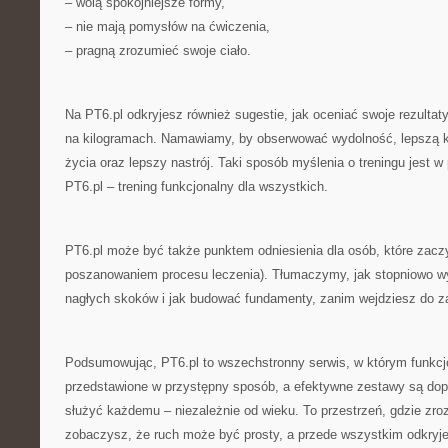
– wolą spokojniejsze formy,
– nie mają pomysłów na ćwiczenia,
– pragną zrozumieć swoje ciało.
Na PT6.pl odkryjesz również sugestie, jak oceniać swoje rezultat
na kilogramach. Namawiamy, by obserwować wydolność, lepszą k
życia oraz lepszy nastrój. Taki sposób myślenia o treningu jest w 
PT6.pl – trening funkcjonalny dla wszystkich.
PT6.pl może być także punktem odniesienia dla osób, które zaczy
poszanowaniem procesu leczenia). Tłumaczymy, jak stopniowo wyd
nagłych skoków i jak budować fundamenty, zanim wejdziesz do
Podsumowując, PT6.pl to wszechstronny serwis, w którym funkcjo
przedstawione w przystępny sposób, a efektywne zestawy są do
służyć każdemu – niezależnie od wieku. To przestrzeń, gdzie zro
zobaczysz, że ruch może być prosty, a przede wszystkim odkryj