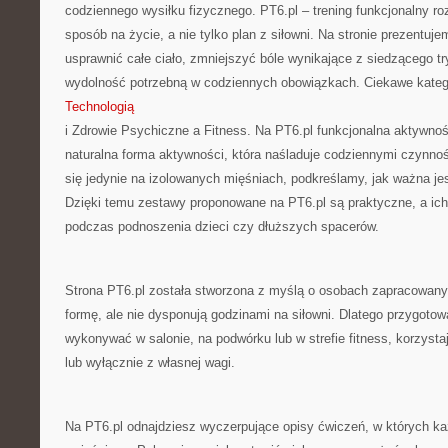
codziennego wysiłku fizycznego. PT6.pl – trening funkcjonalny roz
sposób na życie, a nie tylko plan z siłowni. Na stronie prezentuj
usprawnić całe ciało, zmniejszyć bóle wynikające z siedzącego tr
wydolność potrzebną w codziennych obowiązkach. Ciekawe katego
Technologią
i Zdrowie Psychiczne a Fitness. Na PT6.pl funkcjonalna aktywnoś
naturalna forma aktywności, która naśladuje codziennymi czynno
się jedynie na izolowanych mięśniach, podkreślamy, jak ważna jes
Dzięki temu zestawy proponowane na PT6.pl są praktyczne, a ic
podczas podnoszenia dzieci czy dłuższych spacerów.
Strona PT6.pl została stworzona z myślą o osobach zapracowany
formę, ale nie dysponują godzinami na siłowni. Dlatego przygoto
wykonywać w salonie, na podwórku lub w strefie fitness, korzysta
lub wyłącznie z własnej wagi.
Na PT6.pl odnajdziesz wyczerpujące opisy ćwiczeń, w których każ