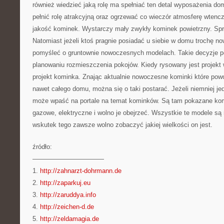
również wiedzieć jaką rolę ma spełniać ten detal wyposażenia do
pełnić rolę atrakcyjną oraz ogrzewać co wieczór atmosferę wtenc
jakość kominek. Wystarczy mały zwykły kominek powietrzny. S
Natomiast jeżeli ktoś pragnie posiadać u siebie w domu trochę 
pomyśleć o gruntownie nowoczesnych modelach. Takie decyzje p
planowaniu rozmieszczenia pokojów. Kiedy rysowany jest projekt
projekt kominka. Znając aktualnie nowoczesne kominki które po
nawet całego domu, można się o taki postarać. Jeżeli niemniej j
może wpaść na portale na temat kominków. Są tam pokazane kom
gazowe, elektryczne i wolno je obejrzeć. Wszystkie te modele są 
wskutek tego zawsze wolno zobaczyć jakiej wielkości on jest.
źródło:
———————————
1.
http://zahnarzt-dohrmann.de
2.
http://zaparkuj.eu
3.
http://zaruddya.info
4.
http://zeichen-d.de
5.
http://zeldamagia.de