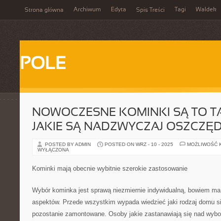
Archiwum
Edyta
Tagi
Waldek
Strona główna
Spis Treści
POLE
NOWOCZESNE KOMINKI SĄ TO TA
JAKIE SĄ NADZWYCZAJ OSZCZĘ
POSTED BY ADMIN
POSTED ON WRZ - 10 - 2025
MOŻLIWOŚĆ 
WYŁĄCZONA
Kominki mają obecnie wybitnie szerokie zastosowanie
Wybór kominka jest sprawą niezmiernie indywidualną, bowiem ma
aspektów. Przede wszystkim wypada wiedzieć jaki rodzaj domu się
pozostanie zamontowane. Osoby jakie zastanawiają się nad wyb