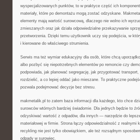
wyspecjalizowanych punktów, to w praktyce część ich komponent
materiały, które po demontażu mogą zostać odzyskane. Makmetal
elementy mają wartość surowcową, dlaczego nie wolno ich wyrz
zmieszanych oraz jak działa odpowiedzialne przekazywanie sprzę
przetworzenia. Dzięki temu użytkownik uczy się podejścia, w kt
i kierowane do właściwego strumienia.
Serwis ma też wymiar edukacyjny dla osób, które chcą uporządko
albo pozbyć się niepotrzebnych elementów po remoncie czy demo
podpowiada, jak planować segregację, jak przygotować transport, 
rozdzielić, a co lepiej oddać jako mieszane. To praktyczne podej
pozwala podejmować decyzje bez stresu.
makmetalik.pl to zatem baza informacji dla każdego, kto chce dzi
surowców wtórnych bardziej świadomie. Dla jednych będzie to źró
odzyskiwać wartość z odpadów, dla innych — narzędzie do lepszej
materiałowej w firmie. Strona łączy odpowiedzialność z realnymi 
recykling nie jest tylko obowiązkiem, ale też rozsądnym sposobe
odpady w surowiec.