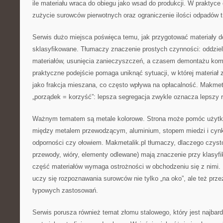
ile materiału wraca do obiegu jako wsad do produkcji. W praktyce
zużycie surowców pierwotnych oraz ograniczenie ilości odpadów t
Serwis dużo miejsca poświęca temu, jak przygotować materiały do
sklasyfikowane. Tłumaczy znaczenie prostych czynności: oddziel
materiałów, usunięcia zanieczyszczeń, a czasem demontażu ko
praktyczne podejście pomaga uniknąć sytuacji, w której materiał 
jako frakcja mieszana, co często wpływa na opłacalność. Makmet
„porządek = korzyść”: lepsza segregacja zwykle oznacza lepszy r
Ważnym tematem są metale kolorowe. Strona może pomóc użytko
między metalem przewodzącym, aluminium, stopem miedzi i cynk
odporności czy ołowiem. Makmetalik.pl tłumaczy, dlaczego czysto
przewody, wióry, elementy odlewane) mają znaczenie przy klasyfik
część materiałów wymaga ostrożności w obchodzeniu się z nimi.
uczy się rozpoznawania surowców nie tylko „na oko”, ale też prze
typowych zastosowań.
Serwis porusza również temat złomu stalowego, który jest najba