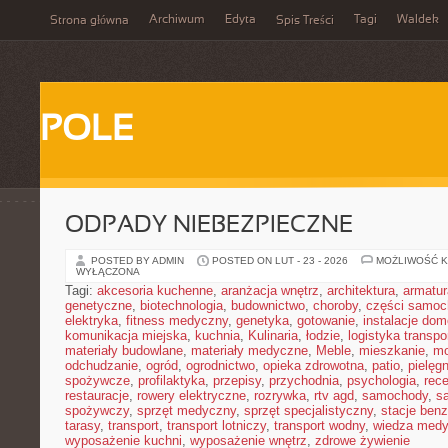
Archiwum
Edyta
Tagi
Waldek
Strona główna
Spis Treści
POLE
ODPADY NIEBEZPIECZNE
POSTED BY ADMIN
POSTED ON LUT - 23 - 2026
MOŻLIWOŚĆ 
WYŁĄCZONA
Tagi:
akcesoria kuchenne
,
aranżacja wnętrz
,
architektura
,
armatur
genetyczne
,
biotechnologia
,
budownictwo
,
choroby
,
części samo
elektryka
,
fitness medyczny
,
genetyka
,
gotowanie
,
instalacje do
komunikacja miejska
,
kuchnia
,
Kulinaria
,
łodzie
,
logistyka transpo
materiały budowlane
,
materiały medyczne
,
Meble
,
mieszkanie
,
mo
odchudzanie
,
ogród
,
ogrodnictwo
,
opieka zdrowotna
,
patio
,
pielęgn
spożywcze
,
profilaktyka
,
przepisy
,
przychodnia
,
psychologia
,
rece
restauracje
,
rowery elektryczne
,
rozrywka
,
rtv agd
,
samochody
,
s
spożywczy
,
sprzęt medyczny
,
sprzęt specjalistyczny
,
stacje ben
tarasy
,
transport
,
transport lotniczy
,
transport wodny
,
wiedza med
wyposażenie kuchni
,
wyposażenie wnętrz
,
zdrowe żywienie