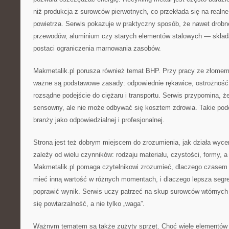
niż produkcja z surowców pierwotnych, co przekłada się na realne
powietrza. Serwis pokazuje w praktyczny sposób, że nawet drob
przewodów, aluminium czy starych elementów stalowych — składa
postaci ograniczenia marnowania zasobów.
Makmetalik.pl porusza również temat BHP. Przy pracy ze złomem 
ważne są podstawowe zasady: odpowiednie rękawice, ostrożność 
rozsądne podejście do ciężaru i transportu. Serwis przypomina, ż
sensowny, ale nie może odbywać się kosztem zdrowia. Takie pod
branży jako odpowiedzialnej i profesjonalnej.
Strona jest też dobrym miejscem do zrozumienia, jak działa wyce
zależy od wielu czynników: rodzaju materiału, czystości, formy, a
Makmetalik.pl pomaga czytelnikowi zrozumieć, dlaczego czasem
mieć inną wartość w różnych momentach, i dlaczego lepsza segre
poprawić wynik. Serwis uczy patrzeć na skup surowców wtórnych 
się powtarzalność, a nie tylko „waga”.
Ważnym tematem są także zużyty sprzęt. Choć wiele elementów e