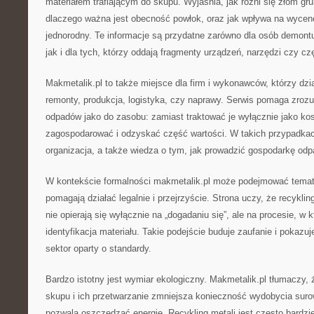
materiałem trafiającym do skupu. Wyjaśnia, jak różni się złom gr
dlaczego ważna jest obecność powłok, oraz jak wpływa na wycenę 
jednorodny. Te informacje są przydatne zarówno dla osób demontu
jak i dla tych, którzy oddają fragmenty urządzeń, narzędzi czy 
Makmetalik.pl to także miejsce dla firm i wykonawców, którzy dzia
remonty, produkcja, logistyka, czy naprawy. Serwis pomaga zroz
odpadów jako do zasobu: zamiast traktować je wyłącznie jako ko
zagospodarować i odzyskać część wartości. W takich przypadkac
organizacja, a także wiedza o tym, jak prowadzić gospodarkę od
W kontekście formalności makmetalik.pl może podejmować temat 
pomagają działać legalnie i przejrzyście. Strona uczy, że recykli
nie opierają się wyłącznie na „dogadaniu się”, ale na procesie, w 
identyfikacja materiału. Takie podejście buduje zaufanie i pokazuj
sektor oparty o standardy.
Bardzo istotny jest wymiar ekologiczny. Makmetalik.pl tłumaczy,
skupu i ich przetwarzanie zmniejsza konieczność wydobycia suro
pozwala oszczędzać energię. Recykling metali jest często bardzi