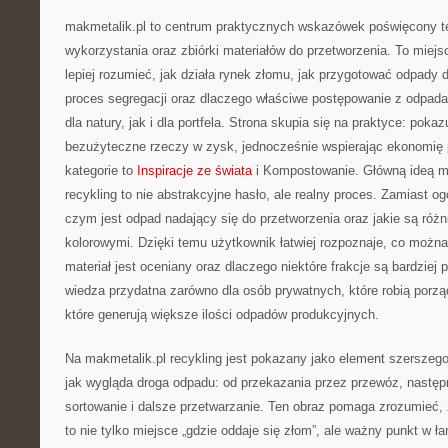
makmetalik.pl to centrum praktycznych wskazówek poświęcony 
wykorzystania oraz zbiórki materiałów do przetworzenia. To miejsc
lepiej rozumieć, jak działa rynek złomu, jak przygotować odpady 
proces segregacji oraz dlaczego właściwe postępowanie z odpa
dla natury, jak i dla portfela. Strona skupia się na praktyce: poka
bezużyteczne rzeczy w zysk, jednocześnie wspierając ekonomię
kategorie to
Inspiracje ze świata
i Kompostowanie. Główną ideą mak
recykling to nie abstrakcyjne hasło, ale realny proces. Zamiast og
czym jest odpad nadający się do przetworzenia oraz jakie są róż
kolorowymi. Dzięki temu użytkownik łatwiej rozpoznaje, co możn
materiał jest oceniany oraz dlaczego niektóre frakcje są bardziej 
wiedza przydatna zarówno dla osób prywatnych, które robią porządk
które generują większe ilości odpadów produkcyjnych.
Na makmetalik.pl recykling jest pokazany jako element szerszeg
jak wygląda droga odpadu: od przekazania przez przewóz, następn
sortowanie i dalsze przetwarzanie. Ten obraz pomaga zrozumieć
to nie tylko miejsce „gdzie oddaje się złom”, ale ważny punkt w ł