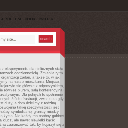
SCRIBE
FACEBOOK
TWITTER
 z eksperymentu dla nielicznych stała
branżach codziennością. Zmieniła rytm
 organizacji zadań, a także to, w jaki
zymy na nasze mieszkania. Miejsce,
 kojarzyło się głównie z odpoczynkiem,
się również biurem, salą konferencyjną i
reatywnym. Dla jednych to spełnienie
innych źródło frustracji, zwłaszcza gdy
est duży, a dom dzielimy z rodziną.
swojenia takiej rzeczywistości jest
choćby symbolicznej granicy między
tą życia. Nie każdy ma osobny gabinet
a klucz, ale nawet niewielki kącik
na zaaranżować tak, by kojarzył się z