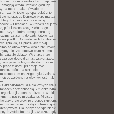
h granic, dom przestaje być miejscem
 Pomagają w tym ustalone godziny
wy na ruch, a także świadome
ia – zamknięcie laptopa, odłożenie
jście na spacer. Domowe biuro ma też
, których często nie doceniamy.
ować w ubraniach, w których czujemy
e, pić ulubioną kawę z własnego
hać muzyki, która pomaga nam się
tracimy czasu na dojazdy, łatwiej też
owe posiłki. Dla wielu osób to właśnie
ość sprawia, że praca jest mniej
 mimo że obowiązków wcale nie ubywa.
zymy się, że domowe biuro nie musi
 by działało dobrze. Wystarczy, że
rczająco dobre dla nas: wspierające,
, oswojone drobnymi detalami, które
dy praca z domu przestaje być
oniecznością, a staje się
m elementem naszego stylu życia, w
miejsce zarówno na efektywność, jak i
ek.
 z eksperymentu dla nielicznych stała
branżach codziennością. Zmieniła rytm
 organizacji zadań, a także to, w jaki
zymy na nasze mieszkania. Miejsce,
 kojarzyło się głównie z odpoczynkiem,
się również biurem, salą konferencyjną i
reatywnym. Dla jednych to spełnienie
innych źródło frustracji, zwłaszcza gdy