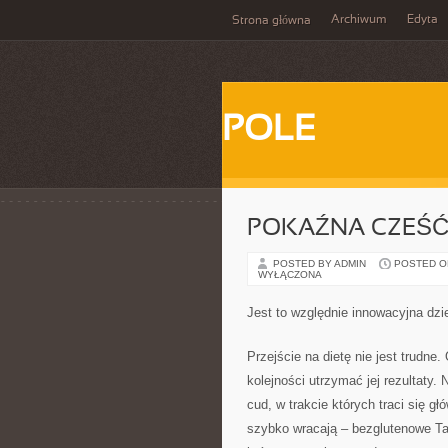
Archiwum
Edyta
Strona główna
POLE
POKAŹNA CZEŚĆ
POSTED BY ADMIN
POSTED ON 
WYŁĄCZONA
Jest to względnie innowacyjna dzie
Przejście na dietę nie jest trudne.
kolejności utrzymać jej rezultaty. 
cud, w trakcie których traci się g
szybko wracają – bezglutenowe Ta