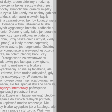
est duży, a dom dzielimy z rodziną.
swojenia takiej rzeczywistości jest
choćby symbolicznej granicy między
tą życia. Nie każdy ma osobny gabinet
a klucz, ale nawet niewielki kącik
na zaaranżować tak, by kojarzył się z
ą. Pomaga w tym ustawienie biurka
wybór wygodnego krzesła, zadbanie o
lenie. Drobne rytuały, takie jak poranne
mpki czy uporządkowanie blatu po
dnia, uczą nasze ciało i umysł, kiedy
a pracę”, a kiedy można naprawdę
ównie ważna jest ergonomia. Godziny
zy komputerze w niewygodnej pozycji
zą się bólem pleców, karku czy
. Dlatego warto zainwestować w
odstawkę pod laptopa, zewnętrzną
 jeśli to możliwe – w biurko z
ysokością. To nie są fanaberie, ale
 zdrowie, które trudno odzyskać, gdy
e je nadwyrężymy. W planowaniu i
omowego biura inspiracją bywają nie
 media, ale też specjalistyczne serwisy,
agazyn internetowy
poświęcone
rganizacji przestrzeni oraz
ci. Dzięki nim łatwiej uniknąć błędów i
ązania do swoich realnych potrzeb,
po kopiować modne aranżacje. Nie
by biurko wyglądało jak z katalogu, ale
 naszą pracę i styl życia. Ważnym