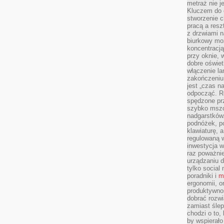
metraż nie j
Kluczem do o
stworzenie 
pracą a resz
z drzwiami n
biurkowy moż
koncentracj
przy oknie, 
dobre oświet
włączenie la
zakończeniu 
jest „czas n
odpocząć. R
spędzone pr
szybko mszc
nadgarstków
podnóżek, p
klawiaturę, a
regulowaną w
inwestycja w
raz poważni
urządzaniu d
tylko social
poradniki i
m
ergonomii, o
produktywnoś
dobrać rozwi
zamiast śle
chodzi o to, 
by wspierało