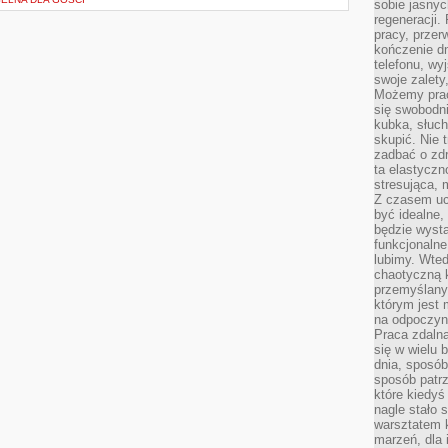
sobie jasnyc
regeneracji.
pracy, przer
kończenie dn
telefonu, wy
swoje zalety
Możemy prac
się swobodni
kubka, słuc
skupić. Nie 
zadbać o zdr
ta elastyczn
stresująca,
Z czasem uc
być idealne,
będzie wysta
funkcjonalne
lubimy. Wte
chaotyczną k
przemyślany
którym jest 
na odpoczyn
Praca zdalna
się w wielu 
dnia, sposób
sposób patr
które kiedyś
nagle stało 
warsztatem k
marzeń, dla 