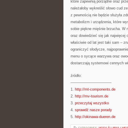
które zapewnią porządne oraz prz
należałoby wykreślić słowo cud ze
z pewnością nie będzie służyła zd
metabolizm i urządzenia, które w
sobie piękne mięśnie brzucha. W 
oraz dowiedzieć się jak najwięce
właściwie od lat jest taki sam – z
ograniczyć słodycze, najpoprawnie
menu o sycące warzywa oraz owoce,
dostarczają systemowi cennych wi
źródło:
———————————
1.
http://mt-components.de
2.
http://mv-tourism.de
3.
przeczytaj wszystko
4.
sprawdź nasze porady
5.
http://okinawa-dueren.de
CATEGORIES:
MODA ŚLUBNA I WE