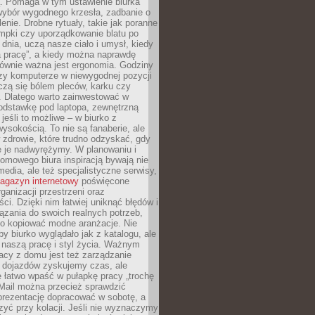
ą. Pomaga w tym ustawienie biurka
wybór wygodnego krzesła, zadbanie o
lenie. Drobne rytuały, takie jak poranne
mpki czy uporządkowanie blatu po
dnia, uczą nasze ciało i umysł, kiedy
a pracę”, a kiedy można naprawdę
ównie ważna jest ergonomia. Godziny
zy komputerze w niewygodnej pozycji
zą się bólem pleców, karku czy
. Dlatego warto zainwestować w
odstawkę pod laptopa, zewnętrzną
 jeśli to możliwe – w biurko z
ysokością. To nie są fanaberie, ale
 zdrowie, które trudno odzyskać, gdy
e je nadwyrężymy. W planowaniu i
omowego biura inspiracją bywają nie
 media, ale też specjalistyczne serwisy,
agazyn internetowy
poświęcone
rganizacji przestrzeni oraz
ci. Dzięki nim łatwiej uniknąć błędów i
ązania do swoich realnych potrzeb,
po kopiować modne aranżacje. Nie
by biurko wyglądało jak z katalogu, ale
 naszą pracę i styl życia. Ważnym
acy z domu jest też zarządzanie
z dojazdów zyskujemy czas, ale
 łatwo wpaść w pułapkę pracy „trochę
 Mail można przecież sprawdzić
prezentację dopracować w sobotę, a
zyć przy kolacji. Jeśli nie wyznaczymy