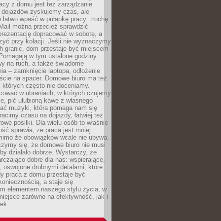
acy z domu jest też zarządzanie
z dojazdów zyskujemy czas, ale
 łatwo wpaść w pułapkę pracy „trochę
 Mail można przecież sprawdzić
prezentację dopracować w sobotę, a
zyć przy kolacji. Jeśli nie wyznaczymy
h granic, dom przestaje być miejscem
 Pomagają w tym ustalone godziny
wy na ruch, a także świadome
ia – zamknięcie laptopa, odłożenie
jście na spacer. Domowe biuro ma też
, których często nie doceniamy.
ować w ubraniach, w których czujemy
e, pić ulubioną kawę z własnego
hać muzyki, która pomaga nam się
tracimy czasu na dojazdy, łatwiej też
owe posiłki. Dla wielu osób to właśnie
ość sprawia, że praca jest mniej
 mimo że obowiązków wcale nie ubywa.
zymy się, że domowe biuro nie musi
 by działało dobrze. Wystarczy, że
rczająco dobre dla nas: wspierające,
, oswojone drobnymi detalami, które
dy praca z domu przestaje być
oniecznością, a staje się
m elementem naszego stylu życia, w
miejsce zarówno na efektywność, jak i
ek.