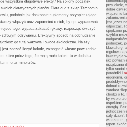
koncentracj
ede wszystkim długotrwałe efekty? Na solidny początek
przy oknie, 
 swoich dietetycznych planów. Dieta cud z sklep Tarchomin
dobre oświet
włączenie la
rowiu, podobnie jak doskonałe suplementy przyspieszające
zakończeniu 
ystarczy włączyć oraz zapomnieć o nich, by np. wypracować
jest „czas n
odpocząć. R
miejsce tego, wypada zakasać rękawy, rozpocząć ćwiczyć
spędzone pr
szybko mszc
j o zdrowym odżywianiu. Efektywny sposób na odchudzanie
nadgarstków
najdziesz go tutaj warzywa i owoce ekologiczne. Należy
podnóżek, p
klawiaturę, a
j jest zacząć liczyć kalorie, wzbogacić własne powszednie
regulowaną w
 które prócz tego, że mają mało kalorii, to w dodatku
inwestycja w
raz poważni
tamin oraz minerałów.
urządzaniu d
tylko social
poradniki i
m
ergonomii, o
produktywnoś
dobrać rozwi
zamiast śle
chodzi o to, 
by wspierało
aspektem pr
energią. Be
jednocześnie
cały dzień”.
wieczorem, 
raport skońc
SELNA DLA GOŚCI