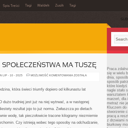
Tagi
Waldek
Zusik
Tagi
Spis Treści
SUB
 SPOŁECZEŃSTWA MA TUSZĘ
Praca zdalna
się w wielu 
POKAŹNA
LIP - 10 - 2025
MOŻLIWOŚĆ KOMENTOWANIA
ZOSTAŁA
dnia, sposób
CZEŚĆ
sposób patr
SPOŁECZEŃSTWA
MA
które kiedyś
TUSZĘ
dzina, która świeci triumfy dopiero od kilkunastu lat
nagle stało 
warsztatem k
marzeń, dla 
 O dużo trudniej jest już na niej wytrwać, a w następnej
metraż nie j
Kluczem do o
Niestety rezultat jojo to już norma. Zwłaszcza po dietach
stworzenie 
łównie wodę, tak pieczołowicie tracone kilogramy niezmiernie
pracą a resz
z drzwiami n
rchomin. Czy istnieją wobec tego sposoby na odchudzanie,
biurkowy moż