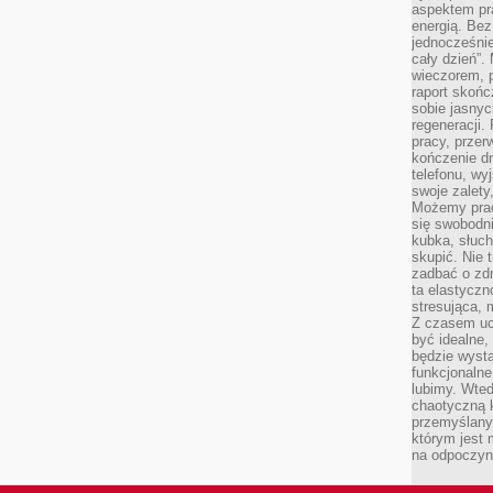
aspektem pr
energią. Be
jednocześnie
cały dzień”.
wieczorem, 
raport skońc
sobie jasnyc
regeneracji.
pracy, przer
kończenie dn
telefonu, wy
swoje zalety
Możemy prac
się swobodni
kubka, słuc
skupić. Nie 
zadbać o zdr
ta elastyczn
stresująca,
Z czasem uc
być idealne,
będzie wysta
funkcjonalne
lubimy. Wte
chaotyczną k
przemyślany
którym jest 
na odpoczyn