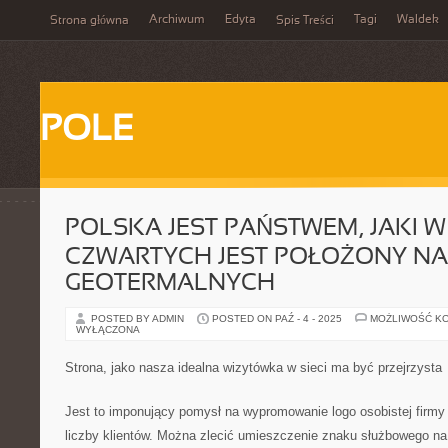
Archiwum
Edyta
Tagi
Waldek
Strona główna
Spis Treści
POLE
POLSKA JEST PAŃSTWEM, JAKI W
CZWARTYCH JEST POŁOŻONY N
GEOTERMALNYCH
POSTED BY ADMIN
POSTED ON PAŹ - 4 - 2025
MOŻLIWOŚĆ K
WYŁĄCZONA
Strona, jako nasza idealna wizytówka w sieci ma być przejrzysta
Jest to imponujący pomysł na wypromowanie logo osobistej firm
liczby klientów. Można zlecić umieszczenie znaku służbowego na