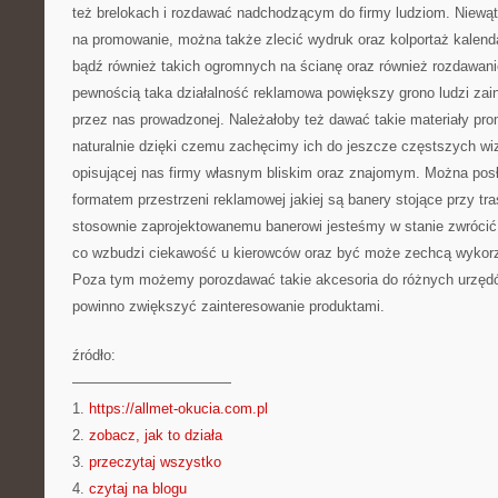
też brelokach i rozdawać nadchodzącym do firmy ludziom. Niewątp
na promowanie, można także zlecić wydruk oraz kolportaż kalend
bądź również takich ogromnych na ścianę oraz również rozdawan
pewnością taka działalność reklamowa powiększy grono ludzi zain
przez nas prowadzonej. Należałoby też dawać takie materiały pro
naturalnie dzięki czemu zachęcimy ich do jeszcze częstszych wiz
opisującej nas firmy własnym bliskim oraz znajomym. Można pos
formatem przestrzeni reklamowej jakiej są banery stojące przy tr
stosownie zaprojektowanemu banerowi jesteśmy w stanie zwrócić
co wzbudzi ciekawość u kierowców oraz być może zechcą wykorz
Poza tym możemy porozdawać takie akcesoria do różnych urzędów
powinno zwiększyć zainteresowanie produktami.
źródło:
———————————
1.
https://allmet-okucia.com.pl
2.
zobacz, jak to działa
3.
przeczytaj wszystko
4.
czytaj na blogu