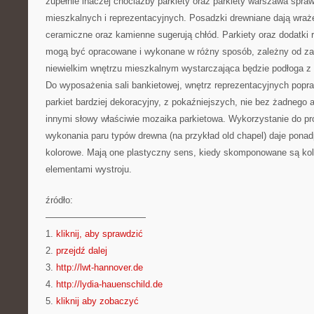
zupełnie inaczej chociażby parkiety oraz parkiety warszawa spra
mieszkalnych i reprezentacyjnych. Posadzki drewniane dają wrażen
ceramiczne oraz kamienne sugerują chłód. Parkiety oraz dodatki 
mogą być opracowane i wykonane w różny sposób, zależny od za
niewielkim wnętrzu mieszkalnym wystarczająca będzie podłoga z n
Do wyposażenia sali bankietowej, wnętrz reprezentacyjnych popr
parkiet bardziej dekoracyjny, z pokaźniejszych, nie bez żadnego 
innymi słowy właściwie mozaika parkietowa. Wykorzystanie do pro
wykonania paru typów drewna (na przykład old chapel) daje pona
kolorowe. Mają one plastyczny sens, kiedy skomponowane są kol
elementami wystroju.
źródło:
———————————
1.
kliknij, aby sprawdzić
2.
przejdź dalej
3.
http://lwt-hannover.de
4.
http://lydia-hauenschild.de
5.
kliknij aby zobaczyć