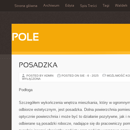
Archiwum
Edyta
Tagi
Waldek
Strona główna
Spis Treści
POLE
POSADZKA
POSTED BY ADMIN
POSTED ON SIE - 6 - 2025
MOŻLIWOŚĆ K
WYŁĄCZONA
Podłoga
Szczegółem wykończenia wnętrza mieszkania, który w ogromnym 
odbiorze estetycznym, jest posadzka. Dolna powierzchnia pomies
optycznie powierzchnia i może być to działanie pozytywne, jak i 
odbierane są posadzki robocze, nadające się do pracowniczy po