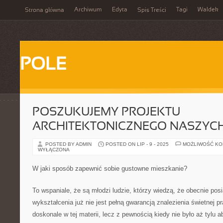
Archiwum
Edyta
Tagi
Waldek
Strona główna
Spis Treści
POLE
POSZUKUJEMY PROJEKTU
ARCHITEKTONICZNEGO NASZYC
POSTED BY ADMIN
POSTED ON LIP - 9 - 2025
MOŻLIWOŚĆ K
WYŁĄCZONA
W jaki sposób zapewnić sobie gustowne mieszkanie?
To wspaniale, że są młodzi ludzie, którzy wiedzą, że obecnie po
wykształcenia już nie jest pełną gwarancją znalezienia świetnej p
doskonale w tej materii, lecz z pewnością kiedy nie było aż tylu