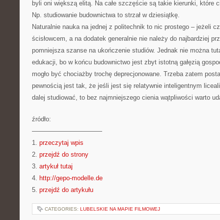
byli oni większą elitą. Na całe szczęście są takie kierunki, które 
Np. studiowanie budownictwa to strzał w dziesiątkę.
Naturalnie nauka na jednej z politechnik to nic prostego – jeżeli c
ścisłowcem, a na dodatek generalnie nie należy do najbardziej p
pomniejsza szanse na ukończenie studiów. Jednak nie można tut
edukacji, bo w końcu budownictwo jest zbyt istotną gałęzią gospo
mogło być chociażby trochę deprecjonowane. Trzeba zatem postaw
pewnością jest tak, że jeśli jest się relatywnie inteligentnym licea
dalej studiować, to bez najmniejszego cienia wątpliwości warto u
źródło:
———————————
1.
przeczytaj wpis
2.
przejdź do strony
3.
artykuł tutaj
4.
http://gepo-modelle.de
5.
przejdź do artykułu
CATEGORIES:
LUBELSKIE NA MAPIE FILMOWEJ