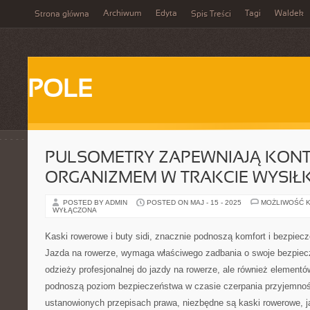
Archiwum
Edyta
Tagi
Waldek
Strona główna
Spis Treści
POLE
PULSOMETRY ZAPEWNIAJĄ KON
ORGANIZMEM W TRAKCIE WYSIŁ
POSTED BY ADMIN
POSTED ON MAJ - 15 - 2025
MOŻLIWOŚĆ 
WYŁĄCZONA
Kaski rowerowe i buty sidi, znacznie podnoszą komfort i bezpiec
Jazda na rowerze, wymaga właściwego zadbania o swoje bezpiec
odzieży profesjonalnej do jazdy na rowerze, ale również element
podnoszą poziom bezpieczeństwa w czasie czerpania przyjemnośc
ustanowionych przepisach prawa, niezbędne są kaski rowerowe, 