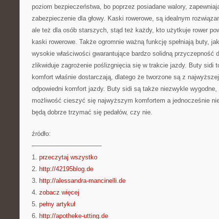
poziom bezpieczeństwa, bo poprzez posiadane walory, zapewniaj
zabezpieczenie dla głowy. Kaski rowerowe, są idealnym rozwiązan
ale też dla osób starszych, stąd też każdy, kto użytkuje rower po
kaski rowerowe. Także ogromnie ważną funkcję spełniają buty, ja
wysokie właściwości gwarantujące bardzo solidną przyczepność d
zlikwiduje zagrożenie poślizgnięcia się w trakcie jazdy. Buty sidi t
komfort właśnie dostarczają, dlatego że tworzone są z najwyższej 
odpowiedni komfort jazdy. Buty sidi są także niezwykle wygodne,
możliwość cieszyć się najwyższym komfortem a jednocześnie nie
będą dobrze trzymać się pedałów, czy nie.
źródło:
———————————
1.
przeczytaj wszystko
2.
http://42195blog.de
3.
http://alessandra-mancinelli.de
4.
zobacz więcej
5.
pełny artykuł
6.
http://apotheke-utting.de