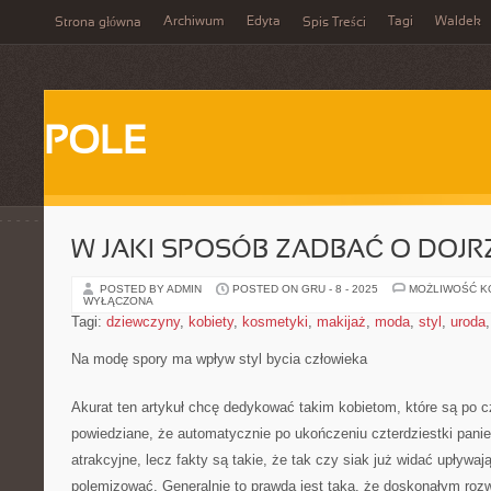
Archiwum
Edyta
Tagi
Waldek
Strona główna
Spis Treści
POLE
W JAKI SPOSÓB ZADBAĆ O DOJR
POSTED BY ADMIN
POSTED ON GRU - 8 - 2025
MOŻLIWOŚĆ 
WYŁĄCZONA
Tagi:
dziewczyny
,
kobiety
,
kosmetyki
,
makijaż
,
moda
,
styl
,
uroda
Na modę spory ma wpływ styl bycia człowieka
Akurat ten artykuł chcę dedykować takim kobietom, które są po cz
powiedziane, że automatycznie po ukończeniu czterdziestki panie 
atrakcyjne, lecz fakty są takie, że tak czy siak już widać upływaj
polemizować. Generalnie to prawda jest taka, że doskonałym rozw