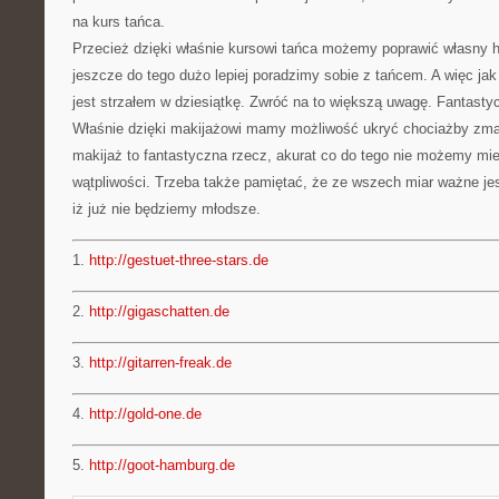
na kurs tańca.
Przecież dzięki właśnie kursowi tańca możemy poprawić własny 
jeszcze do tego dużo lepiej poradzimy sobie z tańcem. A więc jak
jest strzałem w dziesiątkę. Zwróć na to większą uwagę. Fantastyc
Właśnie dzięki makijażowi mamy możliwość ukryć chociażby zma
makijaż to fantastyczna rzecz, akurat co do tego nie możemy mi
wątpliwości. Trzeba także pamiętać, że ze wszech miar ważne jes
iż już nie będziemy młodsze.
1.
http://gestuet-three-stars.de
2.
http://gigaschatten.de
3.
http://gitarren-freak.de
4.
http://gold-one.de
5.
http://goot-hamburg.de