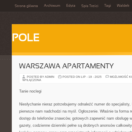
Archiwum
Edyta
Tagi
Waldek
Strona główna
Spis Treści
POLE
WARSZAWA APARTAMENTY
POSTED BY ADMIN
POSTED ON LIP - 19 - 2025
MOŻLIWOŚĆ 
WYŁĄCZONA
Tanie noclegi
Niesłychanie nieraz potrzebujemy odnaleźć numer do specjalisty, 
pierwsze nam nadchodzi na myśl. Ogłoszenie. Właśnie ta forma 
dostęp do telefonów znawców, gotowych zapewnić nam obsługę w 
gazety, codzienne dzienniki pełne są drobnych anonsów całkowity