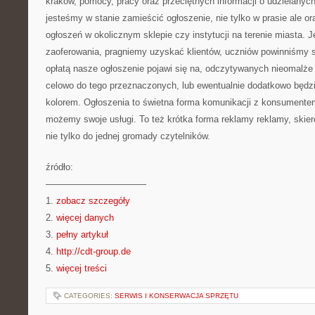
kraków, pomocy, pracy oraz przeciętnych informacji o udzielanych
jesteśmy w stanie zamieścić ogłoszenie, nie tylko w prasie ale ora
ogłoszeń w okolicznym sklepie czy instytucji na terenie miasta. 
zaoferowania, pragniemy uzyskać klientów, uczniów powinniśmy s
opłatą nasze ogłoszenie pojawi się na, odczytywanych nieomalże
celowo do tego przeznaczonych, lub ewentualnie dodatkowo będ
kolorem. Ogłoszenia to świetna forma komunikacji z konsumente
możemy swoje usługi. To też krótka forma reklamy reklamy, skier
nie tylko do jednej gromady czytelników.
źródło:
———————————
1.
zobacz szczegóły
2.
więcej danych
3.
pełny artykuł
4.
http://cdt-group.de
5.
więcej treści
CATEGORIES:
SERWIS I KONSERWACJA SPRZĘTU