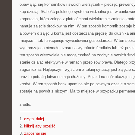
obawiając się komorników i swoich wierzycieli – pieczęć prewencyj
kup dzisiaj. Słabość polskiego systemu widzialna jest w bankowo
korporacja, która zalega z płatnościami wielokrotnie zmienia ko
hamuje zajęcie środków na nim. W ten sposób komornik zostaje b
albowiem o zajęciu konta jest dostarczana prędzej do dłużnika an
miejsce – tak funkcjonuje wywiadownia gospodarcza. W ten spo
wystarczająco niemało czasu na wycofanie środków lub też przela
ten sposób wierzyciele nie mogą czekać na zdobycie swoich środ
stanie działać efektywnie w ramach przepisów prawa. Dlatego prz
zagraniczna. Najlepszym wyjściem z takiej sytuacji jest zajęcie
oraz to potrafią łatwo ominąć dłużnicy. Pojazd na ogół okazuje się
kredyt. W ten sposób bank upomina się po pewnym czasie o sam
zostaje na powrót z niczym. Ma to miejsce w przypadku permane
źródło:
———————————
1.
czytaj dalej
2.
kliknij aby przejść
3.
zapoznaj się