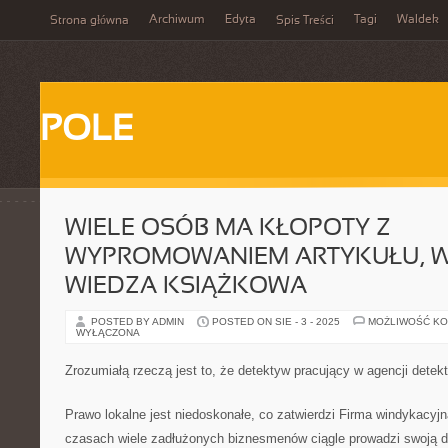
Archiwum
Edyta
Tagi
Waldek
Strona główna
Spis Treści
POLE
WIELE OSÓB MA KŁOPOTY Z
WYPROMOWANIEM ARTYKUŁU, W
WIEDZA KSIĄŻKOWA
POSTED BY ADMIN
POSTED ON SIE - 3 - 2025
MOŻLIWOŚĆ K
WYŁĄCZONA
Zrozumiałą rzeczą jest to, że detektyw pracujący w agencji detek
Prawo lokalne jest niedoskonałe, co zatwierdzi Firma windykacyj
czasach wiele zadłużonych biznesmenów ciągle prowadzi swoją dz