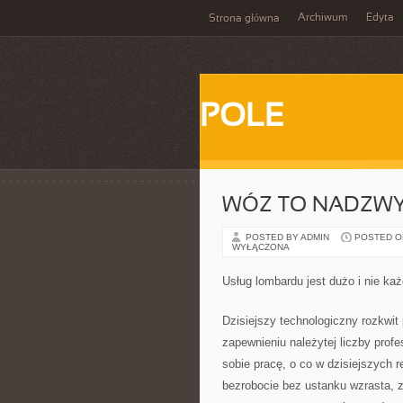
Archiwum
Edyta
Strona główna
POLE
WÓZ TO NADZWY
POSTED BY ADMIN
POSTED ON 
WYŁĄCZONA
Usług lombardu jest dużo i nie ka
Dzisiejszy technologiczny rozkwi
zapewnieniu należytej liczby prof
sobie pracę, o co w dzisiejszych r
bezrobocie bez ustanku wzrasta, 