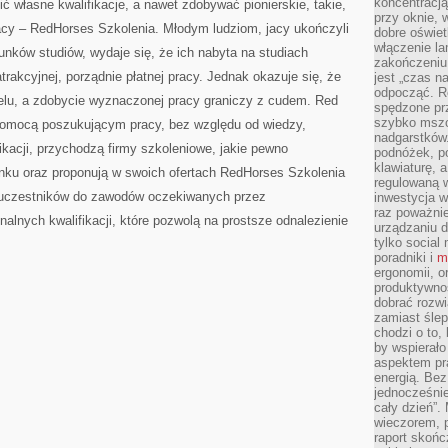
koncentracj
własne kwalifikacje, a nawet zdobywać pionierskie, takie,
przy oknie, 
acy – RedHorses Szkolenia. Młodym ludziom, jacy ukończyli
dobre oświet
włączenie la
runków studiów, wydaje się, że ich nabyta na studiach
zakończeniu 
trakcyjnej, porządnie płatnej pracy. Jednak okazuje się, że
jest „czas n
odpocząć. R
elu, a zdobycie wyznaczonej pracy graniczy z cudem. Red
spędzone pr
szybko mszc
pomocą poszukującym pracy, bez względu od wiedzy,
nadgarstków
kacji, przychodzą firmy szkoleniowe, jakie pewno
podnóżek, p
klawiaturę, a
ynku oraz proponują w swoich ofertach RedHorses Szkolenia
regulowaną w
e uczestników do zawodów oczekiwanych przez
inwestycja w
raz poważni
alnych kwalifikacji, które pozwolą na prostsze odnalezienie
urządzaniu d
tylko social
poradniki i
m
ergonomii, o
produktywnoś
dobrać rozwi
zamiast śle
chodzi o to, 
by wspierało
aspektem pr
energią. Be
jednocześnie
cały dzień”.
wieczorem, 
raport skońc