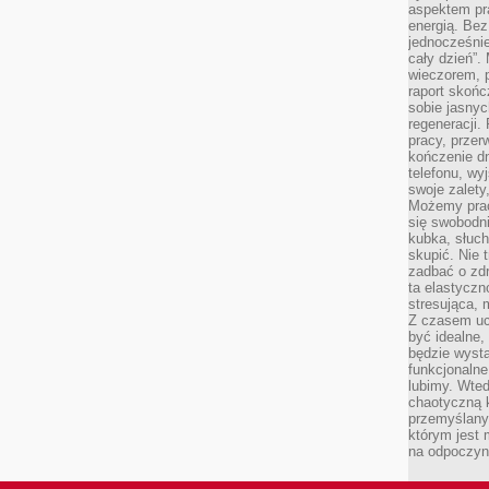
aspektem pr
energią. Be
jednocześnie
cały dzień”.
wieczorem, 
raport skońc
sobie jasnyc
regeneracji.
pracy, przer
kończenie dn
telefonu, wy
swoje zalety
Możemy prac
się swobodni
kubka, słuc
skupić. Nie 
zadbać o zdr
ta elastyczn
stresująca,
Z czasem uc
być idealne,
będzie wysta
funkcjonalne
lubimy. Wte
chaotyczną k
przemyślany
którym jest 
na odpoczyn