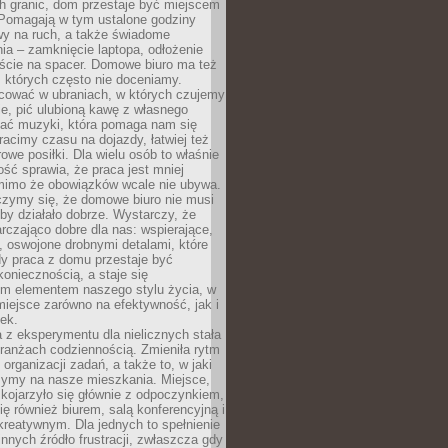
h granic, dom przestaje być miejscem
 Pomagają w tym ustalone godziny
wy na ruch, a także świadome
ia – zamknięcie laptopa, odłożenie
jście na spacer. Domowe biuro ma też
, których często nie doceniamy.
ować w ubraniach, w których czujemy
e, pić ulubioną kawę z własnego
hać muzyki, która pomaga nam się
tracimy czasu na dojazdy, łatwiej też
owe posiłki. Dla wielu osób to właśnie
ość sprawia, że praca jest mniej
 mimo że obowiązków wcale nie ubywa.
zymy się, że domowe biuro nie musi
 by działało dobrze. Wystarczy, że
rczająco dobre dla nas: wspierające,
, oswojone drobnymi detalami, które
dy praca z domu przestaje być
oniecznością, a staje się
m elementem naszego stylu życia, w
miejsce zarówno na efektywność, jak i
ek.
 z eksperymentu dla nielicznych stała
branżach codziennością. Zmieniła rytm
 organizacji zadań, a także to, w jaki
zymy na nasze mieszkania. Miejsce,
 kojarzyło się głównie z odpoczynkiem,
się również biurem, salą konferencyjną i
reatywnym. Dla jednych to spełnienie
innych źródło frustracji, zwłaszcza gdy