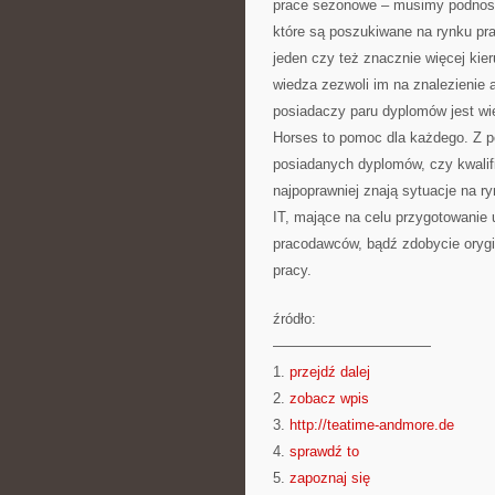
prace sezonowe – musimy podnosić 
które są poszukiwane na rynku pr
jeden czy też znacznie więcej kie
wiedza zezwoli im na znalezienie a
posiadaczy paru dyplomów jest wi
Horses to pomoc dla każdego. Z 
posiadanych dyplomów, czy kwalifi
najpoprawniej znają sytuacje na r
IT, mające na celu przygotowani
pracodawców, bądź zdobycie orygin
pracy.
źródło:
———————————
1.
przejdź dalej
2.
zobacz wpis
3.
http://teatime-andmore.de
4.
sprawdź to
5.
zapoznaj się