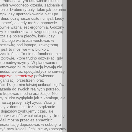
ą. Pomaga w tym ustawienie biurka
wybór wygodnego krzesła, zadbanie o
lenie. Drobne rytuały, takie jak poranne
mpki czy uporządkowanie blatu po
dnia, uczą nasze ciało i umysł, kiedy
a pracę”, a kiedy można naprawdę
ównie ważna jest ergonomia. Godziny
zy komputerze w niewygodnej pozycji
zą się bólem pleców, karku czy
. Dlatego warto zainwestować w
odstawkę pod laptopa, zewnętrzną
 jeśli to możliwe – w biurko z
ysokością. To nie są fanaberie, ale
 zdrowie, które trudno odzyskać, gdy
e je nadwyrężymy. W planowaniu i
omowego biura inspiracją bywają nie
 media, ale też specjalistyczne serwisy,
agazyn internetowy
poświęcone
rganizacji przestrzeni oraz
ci. Dzięki nim łatwiej uniknąć błędów i
ązania do swoich realnych potrzeb,
po kopiować modne aranżacje. Nie
by biurko wyglądało jak z katalogu, ale
 naszą pracę i styl życia. Ważnym
acy z domu jest też zarządzanie
z dojazdów zyskujemy czas, ale
 łatwo wpaść w pułapkę pracy „trochę
 Mail można przecież sprawdzić
prezentację dopracować w sobotę, a
zyć przy kolacji. Jeśli nie wyznaczymy