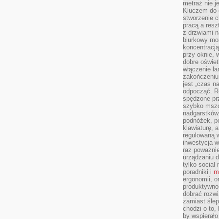
metraż nie j
Kluczem do o
stworzenie 
pracą a resz
z drzwiami n
biurkowy moż
koncentracj
przy oknie, 
dobre oświet
włączenie la
zakończeniu 
jest „czas n
odpocząć. R
spędzone pr
szybko mszc
nadgarstków
podnóżek, p
klawiaturę, a
regulowaną w
inwestycja w
raz poważni
urządzaniu d
tylko social
poradniki i
m
ergonomii, o
produktywnoś
dobrać rozwi
zamiast śle
chodzi o to, 
by wspierało