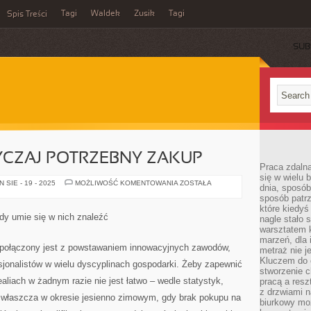
Tagi
Waldek
Zusik
Tagi
Spis Treści
SUB
CZAJ POTRZEBNY ZAKUP
Praca zdalna
się w wielu 
WÓZ
SIE - 19 - 2025
MOŻLIWOŚĆ KOMENTOWANIA
ZOSTAŁA
dnia, sposób
TO
sposób patr
NADZWYCZAJ
POTRZEBNY
które kiedyś
ZAKUP
żdy umie się w nich znaleźć
nagle stało 
warsztatem k
marzeń, dla 
t połączony jest z powstawaniem innowacyjnych zawodów,
metraż nie j
Kluczem do o
esjonalistów w wielu dyscyplinach gospodarki. Żeby zapewnić
stworzenie 
ealiach w żadnym razie nie jest łatwo – wedle statystyk,
pracą a resz
z drzwiami n
zwłaszcza w okresie jesienno zimowym, gdy brak pokupu na
biurkowy moż