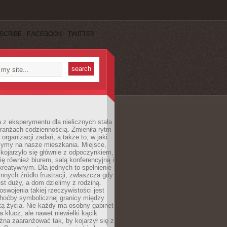
SCRIBE
FACEBOOK
TWITTER
 z eksperymentu dla nielicznych stała
branżach codziennością. Zmieniła rytm
 organizacji zadań, a także to, w jaki
zymy na nasze mieszkania. Miejsce,
 kojarzyło się głównie z odpoczynkiem,
się również biurem, salą konferencyjną i
reatywnym. Dla jednych to spełnienie
innych źródło frustracji, zwłaszcza gdy
est duży, a dom dzielimy z rodziną.
swojenia takiej rzeczywistości jest
choćby symbolicznej granicy między
tą życia. Nie każdy ma osobny gabinet
a klucz, ale nawet niewielki kącik
na zaaranżować tak, by kojarzył się z