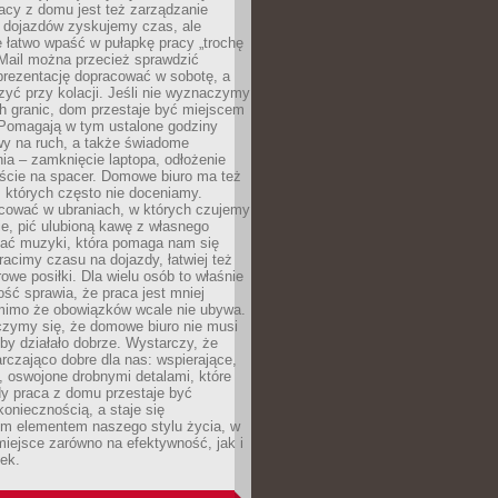
acy z domu jest też zarządzanie
z dojazdów zyskujemy czas, ale
 łatwo wpaść w pułapkę pracy „trochę
 Mail można przecież sprawdzić
prezentację dopracować w sobotę, a
zyć przy kolacji. Jeśli nie wyznaczymy
h granic, dom przestaje być miejscem
 Pomagają w tym ustalone godziny
wy na ruch, a także świadome
ia – zamknięcie laptopa, odłożenie
jście na spacer. Domowe biuro ma też
, których często nie doceniamy.
ować w ubraniach, w których czujemy
e, pić ulubioną kawę z własnego
hać muzyki, która pomaga nam się
tracimy czasu na dojazdy, łatwiej też
owe posiłki. Dla wielu osób to właśnie
ość sprawia, że praca jest mniej
 mimo że obowiązków wcale nie ubywa.
zymy się, że domowe biuro nie musi
 by działało dobrze. Wystarczy, że
rczająco dobre dla nas: wspierające,
, oswojone drobnymi detalami, które
dy praca z domu przestaje być
oniecznością, a staje się
m elementem naszego stylu życia, w
miejsce zarówno na efektywność, jak i
ek.