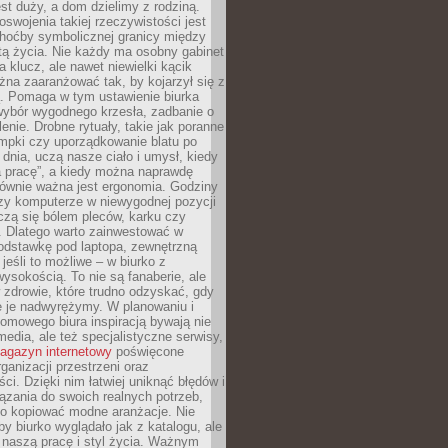
est duży, a dom dzielimy z rodziną.
swojenia takiej rzeczywistości jest
choćby symbolicznej granicy między
tą życia. Nie każdy ma osobny gabinet
a klucz, ale nawet niewielki kącik
na zaaranżować tak, by kojarzył się z
ą. Pomaga w tym ustawienie biurka
wybór wygodnego krzesła, zadbanie o
lenie. Drobne rytuały, takie jak poranne
mpki czy uporządkowanie blatu po
dnia, uczą nasze ciało i umysł, kiedy
a pracę”, a kiedy można naprawdę
ównie ważna jest ergonomia. Godziny
zy komputerze w niewygodnej pozycji
zą się bólem pleców, karku czy
. Dlatego warto zainwestować w
odstawkę pod laptopa, zewnętrzną
 jeśli to możliwe – w biurko z
ysokością. To nie są fanaberie, ale
 zdrowie, które trudno odzyskać, gdy
e je nadwyrężymy. W planowaniu i
omowego biura inspiracją bywają nie
 media, ale też specjalistyczne serwisy,
agazyn internetowy
poświęcone
rganizacji przestrzeni oraz
ci. Dzięki nim łatwiej uniknąć błędów i
ązania do swoich realnych potrzeb,
po kopiować modne aranżacje. Nie
by biurko wyglądało jak z katalogu, ale
 naszą pracę i styl życia. Ważnym