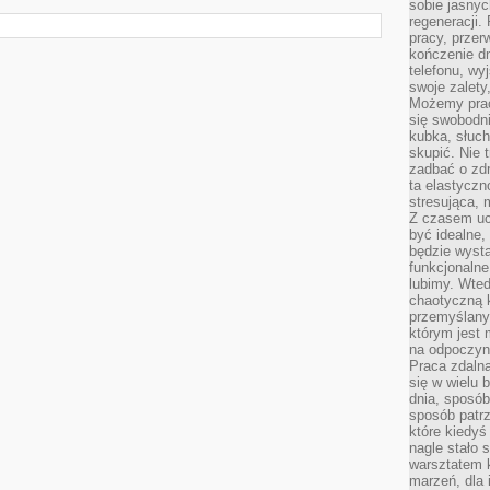
sobie jasnyc
regeneracji.
pracy, przer
kończenie dn
telefonu, wy
swoje zalety
Możemy prac
się swobodni
kubka, słuc
skupić. Nie 
zadbać o zdr
ta elastyczn
stresująca,
Z czasem uc
być idealne,
będzie wysta
funkcjonalne
lubimy. Wte
chaotyczną k
przemyślany
którym jest 
na odpoczyn
Praca zdalna
się w wielu 
dnia, sposób
sposób patr
które kiedyś
nagle stało 
warsztatem k
marzeń, dla 