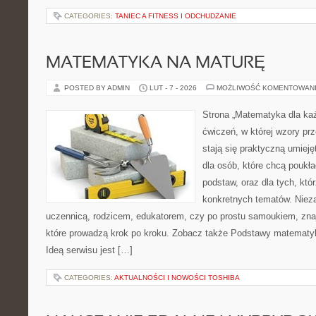
CATEGORIES:
TANIEC A FITNESS I ODCHUDZANIE
MATEMATYKA NA MATURĘ
POSTED BY ADMIN
LUT - 7 - 2026
MOŻLIWOŚĆ KOMENTOWAN
Strona „Matematyka dla każ
ćwiczeń, w której wzory pr
stają się praktyczną umieję
dla osób, które chcą pouk
podstaw, oraz dla tych, któ
konkretnych tematów. Nieza
uczennicą, rodzicem, edukatorem, czy po prostu samoukiem, znaj
które prowadzą krok po kroku. Zobacz także Podstawy matematyk
Ideą serwisu jest […]
CATEGORIES:
AKTUALNOŚCI I NOWOŚCI TOSHIBA