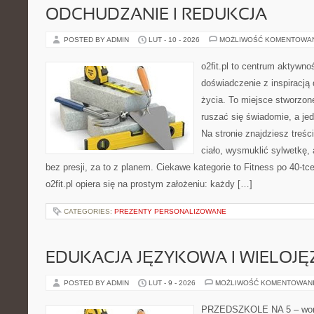
ODCHUDZANIE I REDUKCJA
POSTED BY ADMIN
LUT - 10 - 2026
MOŻLIWOŚĆ KOMENTOWA
o2fit.pl to centrum aktywnoś
doświadczenie z inspiracją 
życia. To miejsce stworzon
ruszać się świadomie, a jed
Na stronie znajdziesz treś
ciało, wysmuklić sylwetkę,
bez presji, za to z planem. Ciekawe kategorie to Fitness po 40-tce
o2fit.pl opiera się na prostym założeniu: każdy […]
CATEGORIES:
PREZENTY PERSONALIZOWANE
EDUKACJA JĘZYKOWA I WIELOJ
POSTED BY ADMIN
LUT - 9 - 2026
MOŻLIWOŚĆ KOMENTOWAN
PRZEDSZKOLE NA 5 – worta