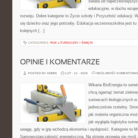
świata od najwcześniejszyc
edukacyjne, w duchu wzaj
rozwoju. Dobre kategorie to Życie szkoły i Przyszłość edukacji. W
się dziecko oraz jego potrzeby. Edukacja wczesnoszkolna jest tu 
kolejnych […]
CATEGORIES:
ROK LITURGICZNY I ŚWIĘTA
OPINIE I KOMENTARZE
POSTED BY ADMIN
LUT - 12 - 2026
MOŻLIWOŚĆ KOMENTOWA
Wikana BioEnergia to serwi
chcą ogarnąć temat zielonej
surowcach biologicznych w
jednocześnie rzetelny. Str
jak materia organiczna może
jak wygląda logistyka suro
uwagę, gdy w grę wchodzą ekonomia i wydajność. Kategorie to Ma
Samowystarczalność energetyczna. Na stronie przewija się myśl