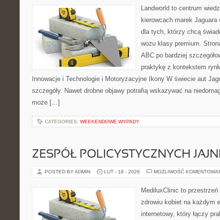
Landworld to centrum wied
kierowcach marek Jaguara 
dla tych, którzy chcą świ
wozu klasy premium. Strona
ABC po bardziej szczegóło
praktykę z kontekstem rynk
Innowacje i Technologie i Motoryzacyjne Ikony W świecie aut Jagu
szczegóły. Nawet drobne objawy potrafią wskazywać na niedomaga
może […]
CATEGORIES:
WEEKENDOWE WYPADY
ZESPÓŁ POLICYSTYCZNYCH JAJN
POSTED BY ADMIN
LUT - 18 - 2026
MOŻLIWOŚĆ KOMENTOWA
MediluxClinic to przestrzeń
zdrowiu kobiet na każdym e
internetowy, który łączy pr