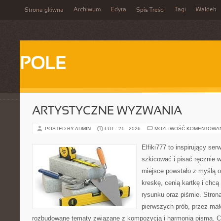
Archiwum
Edyta
Tagi
Waldek
Strona główna
Spis Treści
POLE
ARTYSTYCZNE WYZWANIA
POSTED BY ADMIN
LUT - 21 - 2026
MOŻLIWOŚĆ KOMENTOWA
Elfiki777 to inspirujący ser
szkicować i pisać ręcznie 
miejsce powstało z myślą o
kreskę, cenią kartkę i chc
rysunku oraz piśmie. Stron
pierwszych prób, przez małe
rozbudowane tematy związane z kompozycją i harmonią pisma. Ci