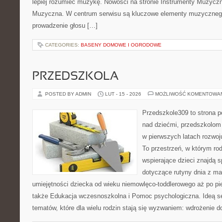
lepiej rozumieć muzykę. Nowości na stronie Instrumenty Muzyczn
Muzyczna. W centrum serwisu są kluczowe elementy muzycznego
prowadzenie głosu […]
CATEGORIES:
BASENY DOMOWE I OGRODOWE
PRZEDSZKOLA
POSTED BY ADMIN
LUT - 15 - 2026
MOŻLIWOŚĆ KOMENTOWA
Przedszkole309 to strona 
nad dziećmi, przedszkolom 
w pierwszych latach rozwoj
To przestrzeń, w którym rod
wspierające dzieci znajdą s
dotyczące rutyny dnia z ma
umiejętności dziecka od wieku niemowlęco-toddlerowego aż po pi
także Edukacja wczesnoszkolna i Pomoc psychologiczna. Ideą se
tematów, które dla wielu rodzin stają się wyzwaniem: wdrożenie d