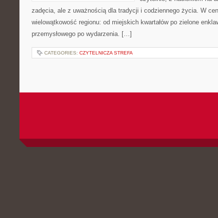
zadęcia, ale z uważnością dla tradycji i codziennego życia. W cent
wielowątkowość regionu: od miejskich kwartałów po zielone enkla
przemysłowego po wydarzenia. […]
CATEGORIES:
CZYTELNICZA STREFA