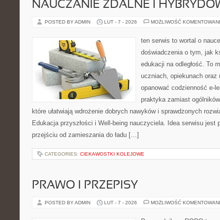
NAUCZANIE ZDALNE I HYBRYDO
POSTED BY ADMIN
LUT - 7 - 2026
MOŻLIWOŚĆ KOMENTOWAN
ten serwis to wortal o nauc
doświadczenia o tym, jak k
edukacji na odległość. To 
uczniach, opiekunach oraz 
opanować codzienność e-lear
praktyka zamiast ogólników,
które ułatwiają wdrożenie dobrych nawyków i sprawdzonych rozwią
Edukacja przyszłości i Well-being nauczyciela. Idea serwisu jest
przejściu od zamieszania do ładu […]
CATEGORIES:
CIEKAWOSTKI KOLEJOWE
PRAWO I PRZEPISY
POSTED BY ADMIN
LUT - 7 - 2026
MOŻLIWOŚĆ KOMENTOWAN