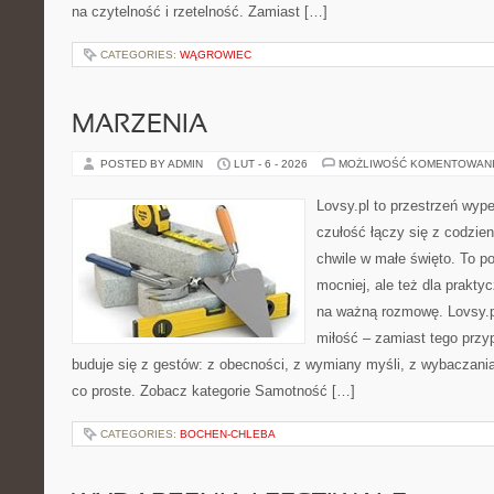
na czytelność i rzetelność. Zamiast […]
CATEGORIES:
WĄGROWIEC
MARZENIA
POSTED BY ADMIN
LUT - 6 - 2026
MOŻLIWOŚĆ KOMENTOWAN
Lovsy.pl to przestrzeń wyp
czułość łączy się z codzie
chwile w małe święto. To por
mocniej, ale też dla prakty
na ważną rozmowę. Lovsy.p
miłość – zamiast tego przy
buduje się z gestów: z obecności, z wymiany myśli, z wybaczania
co proste. Zobacz kategorie Samotność […]
CATEGORIES:
BOCHEN-CHLEBA