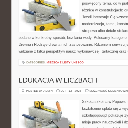
poświęcony temu, co w prak
różnicę w konstrukcjach: d
Jeżeli interesuje Cię wzno
modernizacja, taras, konst
stropowa albo detale stolar
podane w konkretny sposób, bez lania wody. Polecamy kategorie
Drewna i Rodzaje drewna i ich zastosowanie. Rdzeniem serwisu je
widziane z kilku perspektyw naraz: wykonawczej, tartacznej oraz
CATEGORIES:
MIEJSCA Z LISTY UNESCO
EDUKACJA W LICZBACH
POSTED BY ADMIN
LUT - 12 - 2026
MOŻLIWOŚĆ KOMENTOWA
Szkoła szkolna w Popowie 
kształcenie splata się z w
szkolapopow.pl pokazuje ży
misję pracy nauczycieli i dz