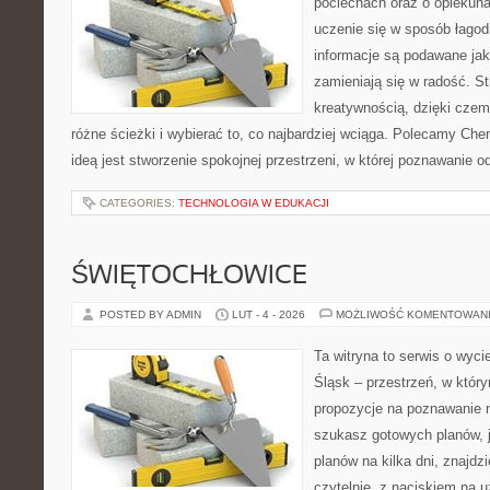
pociechach oraz o opiekun
uczenie się w sposób łagod
informacje są podawane jak
zamieniają się w radość. S
kreatywnością, dzięki cze
różne ścieżki i wybierać to, co najbardziej wciąga. Polecamy Che
ideą jest stworzenie spokojnej przestrzeni, w której poznawanie 
CATEGORIES:
TECHNOLOGIA W EDUKACJI
ŚWIĘTOCHŁOWICE
POSTED BY ADMIN
LUT - 4 - 2026
MOŻLIWOŚĆ KOMENTOWAN
Ta witryna to serwis o wyc
Śląsk – przestrzeń, w któ
propozycje na poznawanie mi
szukasz gotowych planów, 
planów na kilka dni, znajdzi
czytelnie, z naciskiem na 