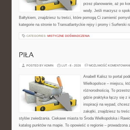
przez planowanie, aż po ko
wody. Jeśli marzysz o spo
Bałtykiem, znajdziesz tu treści, które pomogą Ci zamienić pomys
kategorie na stronie to Transatlantyckie rejsy i promy i Surferski r
CATEGORIES:
MISTYCZNE DOŚWIADCZENIA
PIŁA
POSTED BY ADMIN
LUT - 8 - 2026
MOŻLIWOŚĆ KOMENTOWAN
Anabell Kalisz to portal po
Wielkopolsce – miejscu, kt
różnorodnością. To przestr
gdzie praktyka łączy się z i
inspiracji na wypad, chces
zakątki, znajdziesz tu tre
stylów zwiedzania. Ciekawe miasta to Środa Wielkopolska i Rawic
katalog punktów na mapie. To opowieść o regionie – prowadzona 