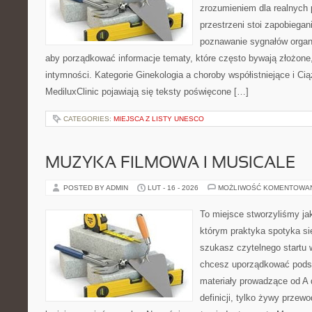
zrozumieniem dla realnych 
przestrzeni stoi zapobiega
poznawanie sygnałów organ
aby porządkować informacje tematy, które często bywają złożone
intymności. Kategorie Ginekologia a choroby współistniejące i Ci
MediluxClinic pojawiają się teksty poświęcone […]
CATEGORIES:
MIEJSCA Z LISTY UNESCO
MUZYKA FILMOWA I MUSICALE
POSTED BY ADMIN
LUT - 16 - 2026
MOŻLIWOŚĆ KOMENTOWA
To miejsce stworzyliśmy ja
którym praktyka spotyka się
szukasz czytelnego startu 
chcesz uporządkować podst
materiały prowadzące od A d
definicji, tylko żywy przew