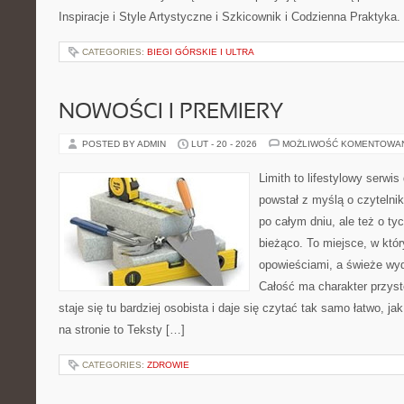
Inspiracje i Style Artystyczne i Szkicownik i Codzienna Praktyka
CATEGORIES:
BIEGI GÓRSKIE I ULTRA
NOWOŚCI I PREMIERY
POSTED BY ADMIN
LUT - 20 - 2026
MOŻLIWOŚĆ KOMENTOWA
Limith to lifestylowy serwi
powstał z myślą o czyteln
po całym dniu, ale też o ty
bieżąco. To miejsce, w któ
opowieściami, a świeże wyd
Całość ma charakter przys
staje się tu bardziej osobista i daje się czytać tak samo łatwo, ja
na stronie to Teksty […]
CATEGORIES:
ZDROWIE