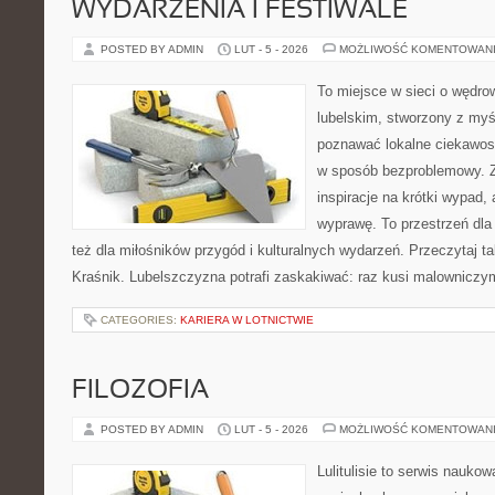
WYDARZENIA I FESTIWALE
POSTED BY ADMIN
LUT - 5 - 2026
MOŻLIWOŚĆ KOMENTOWAN
To miejsce w sieci o wędro
lubelskim, stworzony z myśl
poznawać lokalne ciekawos
w sposób bezproblemowy. Z
inspiracje na krótki wypad,
wyprawę. To przestrzeń dla 
też dla miłośników przygód i kulturalnych wydarzeń. Przeczytaj tak
Kraśnik. Lubelszczyzna potrafi zaskakiwać: raz kusi malownicz
CATEGORIES:
KARIERA W LOTNICTWIE
FILOZOFIA
POSTED BY ADMIN
LUT - 5 - 2026
MOŻLIWOŚĆ KOMENTOWAN
Lulitulisie to serwis nauko