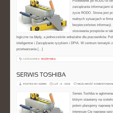
Przewodnik po RODO to serw
zarządzania informacjami i
życie RODO. Strona jest p
realnych sytuacjach w firma
bezpieczeństwo informacji. 
stosowania przepisów w tak
logiczne na błędy, a jednocześnie wdrażalne dla pracowników. Po
inteligentne i Zarządzanie ryzykiem i DPIA. W centrum tematyki 
przetwarzania […]
CATEGORIES:
ROZRYWKA
SERWIS TOSHIBA
POSTED BY ADMIN
LUT - 6 - 2026
MOŻLIWOŚĆ KOMENTOWAN
Serwis Toshiba w aglomeracj
którym stawiamy na rzeteln
potem planujemy naprawę kr
interesuje Cię naprawa sprz