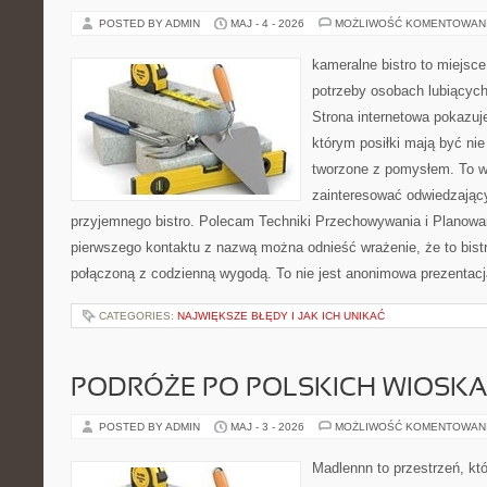
POSTED BY ADMIN
MAJ - 4 - 2026
MOŻLIWOŚĆ KOMENTOWAN
kameralne bistro to miejsce
potrzeby osobach lubiącyc
Strona internetowa pokazuj
którym posiłki mają być nie
tworzone z pomysłem. To w
zainteresować odwiedzając
przyjemnego bistro. Polecam Techniki Przechowywania i Planowa
pierwszego kontaktu z nazwą można odnieść wrażenie, że to bist
połączoną z codzienną wygodą. To nie jest anonimowa prezentacja
CATEGORIES:
NAJWIĘKSZE BŁĘDY I JAK ICH UNIKAĆ
PODRÓŻE PO POLSKICH WIOSK
POSTED BY ADMIN
MAJ - 3 - 2026
MOŻLIWOŚĆ KOMENTOWAN
Madlennn to przestrzeń, kt