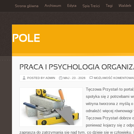
Archiwum
Edyta
Tagi
Waldek
Strona główna
Spis Treści
POLE
PRACA I PSYCHOLOGIA ORGANIZ
POSTED BY ADMIN
MAJ - 23 - 2026
MOŻLIWOŚĆ KOMENTOWA
Tęczowa Przystań to portal
spotyka się z potrzebami w
witryna tworzona z myślą o
odnaleźć więcej równowagi
Tęczowa Przystań dobrze od
ponieważ kojarzy się z odp
zaprasza do zatrzymania się nad tym, co dzieje się w człowieku