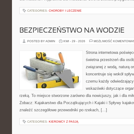
CATEGORIES:
CHOROBY I LECZENIE
BEZPIECZEŃSTWO NA WODZIE
POSTED BY ADMIN
KWI - 29 - 2026
MOŻLIWOŚĆ KOMENTOWA
Strona internetowa poświęc
świetna przestrzeń dla osó
związanej z wodą, naturą o
koncentruje się wokół spły
czemu każdy odwiedzający
wskazówki dotyczące organ
rzeką. To miejsce stworzone zarówno dla nowicjuszy, jak i dla m
Zobacz: Kajakarstwo dla Początkujących i Kajaki i Spływy kajak
znaleźć szczegółowe przewodniki po rzekach, […]
CATEGORIES:
KIEROWCY Z PASJĄ