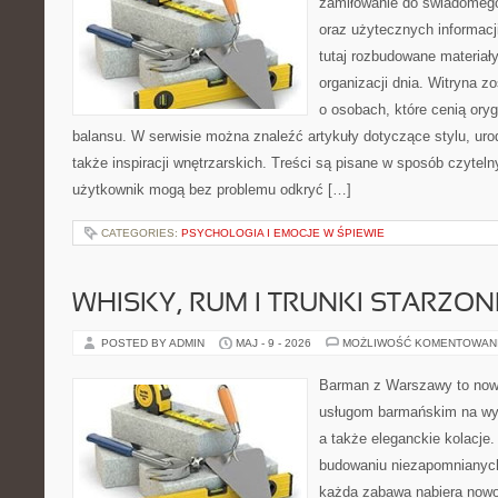
zamiłowanie do świadomego ż
oraz użytecznych informacj
tutaj rozbudowane materiał
organizacji dnia. Witryna z
o osobach, które cenią oryg
balansu. W serwisie można znaleźć artykuły dotyczące stylu, urod
także inspiracji wnętrzarskich. Treści są pisane w sposób czytel
użytkownik mogą bez problemu odkryć […]
CATEGORIES:
PSYCHOLOGIA I EMOCJE W ŚPIEWIE
WHISKY, RUM I TRUNKI STARZON
POSTED BY ADMIN
MAJ - 9 - 2026
MOŻLIWOŚĆ KOMENTOWAN
Barman z Warszawy to now
usługom barmańskim na wyd
a także eleganckie kolacje.
budowaniu niezapomnianych
każda zabawa nabiera nowo