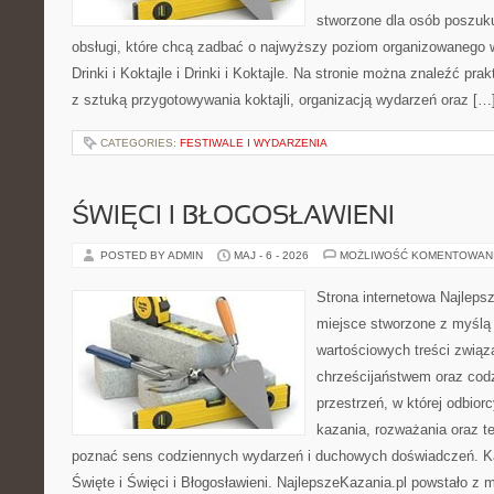
stworzone dla osób poszuku
obsługi, które chcą zadbać o najwyższy poziom organizowanego 
Drinki i Koktajle i Drinki i Koktajle. Na stronie można znaleźć p
z sztuką przygotowywania koktajli, organizacją wydarzeń oraz […
CATEGORIES:
FESTIWALE I WYDARZENIA
ŚWIĘCI I BŁOGOSŁAWIENI
POSTED BY ADMIN
MAJ - 6 - 2026
MOŻLIWOŚĆ KOMENTOWAN
Strona internetowa Najleps
miejsce stworzone z myślą 
wartościowych treści zwią
chrześcijaństwem oraz codz
przestrzeń, w której odbior
kazania, rozważania oraz t
poznać sens codziennych wydarzeń i duchowych doświadczeń. Ka
Święte i Święci i Błogosławieni. NajlepszeKazania.pl powstało z 