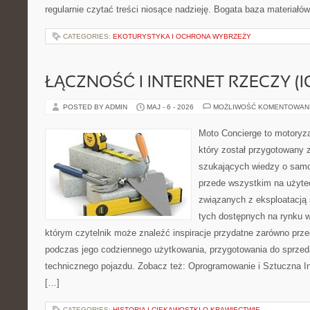
regularnie czytać treści niosące nadzieję. Bogata baza materiałó
CATEGORIES:
EKOTURYSTYKA I OCHRONA WYBRZEŻY
ŁĄCZNOŚĆ I INTERNET RZECZY (I
POSTED BY ADMIN
MAJ - 6 - 2026
MOŻLIWOŚĆ KOMENTOWAN
Moto Concierge to motoryz
który został przygotowany 
szukających wiedzy o samo
przede wszystkim na użyte
związanych z eksploatacj
tych dostępnych na rynku w
którym czytelnik może znaleźć inspiracje przydatne zarówno prze
podczas jego codziennego użytkowania, przygotowania do sprze
technicznego pojazdu. Zobacz też: Oprogramowanie i Sztuczna Int
[…]
CATEGORIES:
HISTORIA I CIEKAWOSTKI O KRAWIECTWIE