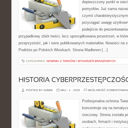
dopieszczony punkt w sieci
pomysłów. Już sama nazwa 
czymś charakterystycznym,
przyciągać uwagę użytkowni
podejście do prezentowania 
przypadkowy zbiór treści, lecz uporządkowana przestrzeń, w któ
przejrzystość, jak i sens publikowanych materiałów. Nowości na st
Podróże po Polskich Wioskach. Strona Madlennn […]
CATEGORIES:
NOWINKI Z TARGÓW I WYDARZEŃ BRANŻOWYCH
HISTORIA CYBERPRZESTĘPCZOŚC
POSTED BY ADMIN
MAJ - 1 - 2026
MOŻLIWOŚĆ KOMENTOWAN
Profesjonalna ochrona Twier
koncentruje się na tematy
rzeczowy. Strona została p
osobach, firmach i instytuc