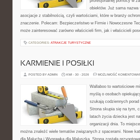
profesjonalnej pomocy w za
obiektów. Już sama nazwa 
asocjacje z stabilnością, czyli wartościami, które w branży ochr
znaczenie. Polecam: Bezpieczeństwo w Firmie i Nowoczesne Techn
może zainteresować zarówno właścicieli firm, jak i właścicieli pose
CATEGORIES:
ATRAKCJE TURYSTYCZNE
KARMIENIE I POSIŁKI
POSTED BY ADMIN
KWI - 30 - 2026
MOŻLIWOŚĆ KOMENTOWA
Wallaboo to wartościowe mi
myślą o osobach opiekujący
szukają codziennych porad
Strona skupia się na tym, 
latach życia dziecka jest 
organizacji dnia. To miejsc
można znaleźć wiele tematów związanych z spacerami. Nowe kate
dla Malucha i Wyprawka dla Maluszka. Strona została przygotow