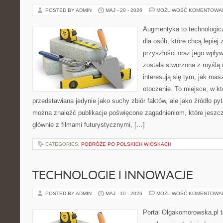
POSTED BY ADMIN
MAJ - 20 - 2026
MOŻLIWOŚĆ KOMENTOWA
Augmentyka to technologicz
dla osób, które chcą lepiej
przyszłości oraz jego wpły
została stworzona z myślą 
interesują się tym, jak ma
otoczenie. To miejsce, w kt
przedstawiana jedynie jako suchy zbiór faktów, ale jako źródło py
można znaleźć publikacje poświęcone zagadnieniom, które jeszcz
głównie z filmami futurystycznymi, […]
CATEGORIES:
PODRÓŻE PO POLSKICH WIOSKACH
TECHNOLOGIE I INNOWACJE
POSTED BY ADMIN
MAJ - 10 - 2026
MOŻLIWOŚĆ KOMENTOWA
Portal Olgakomorowska.pl t