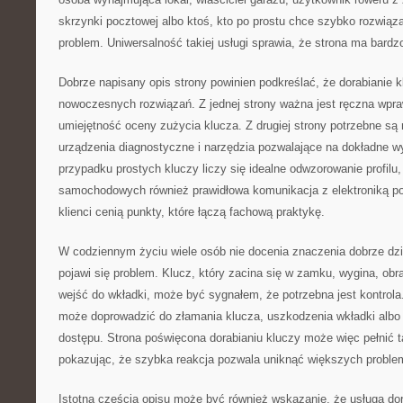
skrzynki pocztowej albo ktoś, kto po prostu chce szybko rozwiąza
problem. Uniwersalność takiej usługi sprawia, że strona ma bardz
Dobrze napisany opis strony powinien podkreślać, że dorabianie k
nowoczesnych rozwiązań. Z jednej strony ważna jest ręczna wpra
umiejętność oceny zużycia klucza. Z drugiej strony potrzebne są
urządzenia diagnostyczne i narzędzia pozwalające na dokładne w
przypadku prostych kluczy liczy się idealne odwzorowanie profilu
samochodowych również prawidłowa komunikacja z elektroniką po
klienci cenią punkty, które łączą fachową praktykę.
W codziennym życiu wiele osób nie docenia znaczenia dobrze dzia
pojawi się problem. Klucz, który zacina się w zamku, wygina, obr
wejść do wkładki, może być sygnałem, że potrzebna jest kontrola
może doprowadzić do złamania klucza, uszkodzenia wkładki albo
dostępu. Strona poświęcona dorabianiu kluczy może więc pełnić 
pokazując, że szybka reakcja pozwala uniknąć większych proble
Istotną częścią opisu może być również wskazanie, że usługa dor