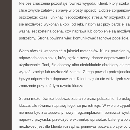
Nie bez znaczenia pozostaje również wygoda. Klient, który szuka 
chce zwykle załatwić sprawę w prosty sposób. Dobrze zorganizo
oszczędzić czas i uniknąć niepotrzebnego stresu. W przypadku z
się możliwość wykonania kopii od ręki, natomiast przy bardziej
ważna jest rzetelna ocena, czy naprawa lub dorobienie są możliwe 
potrzebny. Strona powinna więc komunikować fachowe podejście.
Warto również wspomnieć o jakości materiałów. Klucz powinien 
odpowiedniego blanku, który będzie trwały, dobrze dopasowany i 
użytkowanie. Tani, źle dobrany albo niedokładnie obrobiony elem
wygiąć, zaciąć lub uszkodzić zamek. Z tego powodu profesjonaln
łączyć odpowiednie dopasowanie. Klient często nie widzi tych sz
znaczenie przy każdym użyciu klucza.
Strona może również budować zaufanie przez pokazanie, że usług
klucze, ale również naprawę tego, co już istnieje. W wielu przy
nie musi być zastępowany nowym egzemplarzem, ponieważ wyst
naprawić przyciski, przełożyć elektronikę, sprawdzić baterię albo
możliwość jest dla klienta rozsądna, ponieważ pozwala przywróci