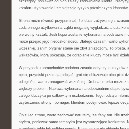
szczegóły, ponieważ od nich zależy zadowolenie klienta. Precyzy
komfort użytkowania i zmniejszają ryzyko późniejszych kłopotów.
Strona może również przypominać, że klucz zużywa się z czasem
codziennego użytkowania, ząbki mogą się wygładzać, a cała kons
pierwotny kształt. Jeśli kopia zostanie wykonana na podstawie 
może przejąć jego niedoskonałości. Dlatego czasami warto wyko
wcześniej, zanim oryginał stanie się zbyt zniszczony. To prosta, 
wskazówka, która pokazuje, że dorabianie kluczy może być dzi
W przypadku samochodów podobna zasada dotyczy kluczyków z e
pęka, przyciski przestają odbijać, grot się obluzowuje albo pilot dz
odległości, warto zareagować wcześniej. Drobna usterka może z 
większy problem. Naprawa wykonana na odpowiednim etapie bywa 
całego kluczyka po całkowitym uszkodzeniu. Tego rodzaju infor
użyteczność strony i pomagać klientom podejmować lepsze decy
Opisując stronę, warto zachować naturalny, zaufany ton. Nie tr
stylem, ponieważ sama tematyka jest wystarczająco konkretna. Na
określenia takie jak solidny serwis. Klient szuka nie obietnic bez