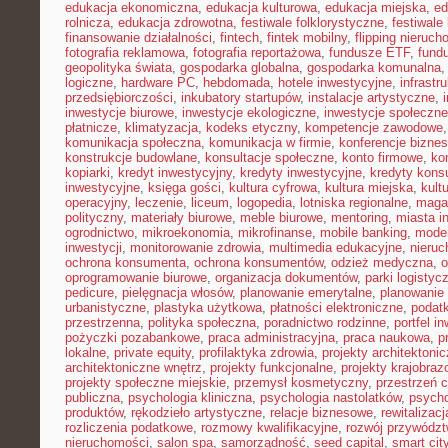
edukacja ekonomiczna
,
edukacja kulturowa
,
edukacja miejska
,
ed
rolnicza
,
edukacja zdrowotna
,
festiwale folklorystyczne
,
festiwale
finansowanie działalności
,
fintech
,
fintek mobilny
,
flipping nieruc
fotografia reklamowa
,
fotografia reportażowa
,
fundusze ETF
,
fund
geopolityka świata
,
gospodarka globalna
,
gospodarka komunalna
logiczne
,
hardware PC
,
hebdomada
,
hotele inwestycyjne
,
infrastr
przedsiębiorczości
,
inkubatory startupów
,
instalacje artystyczne
,
inwestycje biurowe
,
inwestycje ekologiczne
,
inwestycje społeczne
płatnicze
,
klimatyzacja
,
kodeks etyczny
,
kompetencje zawodowe
komunikacja społeczna
,
komunikacja w firmie
,
konferencje bizne
konstrukcje budowlane
,
konsultacje społeczne
,
konto firmowe
,
ko
kopiarki
,
kredyt inwestycyjny
,
kredyty inwestycyjne
,
kredyty kon
inwestycyjne
,
księga gości
,
kultura cyfrowa
,
kultura miejska
,
kult
operacyjny
,
leczenie
,
liceum
,
logopedia
,
lotniska regionalne
,
maga
polityczny
,
materiały biurowe
,
meble biurowe
,
mentoring
,
miasta in
ogrodnictwo
,
mikroekonomia
,
mikrofinanse
,
mobile banking
,
mode
inwestycji
,
monitorowanie zdrowia
,
multimedia edukacyjne
,
nieruc
ochrona konsumenta
,
ochrona konsumentów
,
odzież medyczna
,
o
oprogramowanie biurowe
,
organizacja dokumentów
,
parki logistyc
pedicure
,
pielęgnacja włosów
,
planowanie emerytalne
,
planowanie 
urbanistyczne
,
plastyka użytkowa
,
płatności elektroniczne
,
podatk
przestrzenna
,
polityka społeczna
,
poradnictwo rodzinne
,
portfel i
pożyczki pozabankowe
,
praca administracyjna
,
praca naukowa
,
p
lokalne
,
private equity
,
profilaktyka zdrowia
,
projekty architektoni
architektoniczne wnętrz
,
projekty funkcjonalne
,
projekty krajobra
projekty społeczne miejskie
,
przemysł kosmetyczny
,
przestrzeń 
publiczna
,
psychologia kliniczna
,
psychologia nastolatków
,
psycho
produktów
,
rękodzieło artystyczne
,
relacje biznesowe
,
rewitalizacj
rozliczenia podatkowe
,
rozmowy kwalifikacyjne
,
rozwój przywódz
nieruchomości
,
salon spa
,
samorządność
,
seed capital
,
smart cit