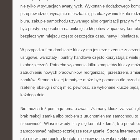
nie tylko w sytuacjach awaryjnych. Wykonanie dodatkowego komp
przeprowadzce, wynajmie mieszkania, przekazywaniu lokalu rodz
biura, zakupie samochodu używanego albo organizacji pracy w fi
być prostym sposobem na uniknięcie kłopotów. Zapasowy kompl
bezpiecznym miejscu często oszczędza czas, nerwy i pieniądze.
W przypadku firm dorabianie kluczy ma jeszcze szersze znaczeni
usługowe, warsztaty i punkty handlowe często korzystają z wielu
i zabezpieczeń. Potrzeba wykonania kilku kompletów kluczy może
zatrudnieniu nowych pracowników, reorganizacji przestrzeni, zmi
zamków. Strona o takiej tematyce może być pomocna dla przedsię
rzetelnej obsługi i chcą mieć pewność, że wykonane klucze będą
każdego dnia.
Nie można też pominąć tematu awarii. Złamany klucz, zatrzaśnięt
brak reakcji zamka albo problem z uruchomieniem samochodu to s
niepewność. Właśnie wtedy liczy się kontakt z kimś, kto potrafi o
zaproponować najbezpieczniejsze rozwiązanie. Strona internetowa 
rolę pierwszego punktu kontaktu, ponieważ pozwala szybko zorient