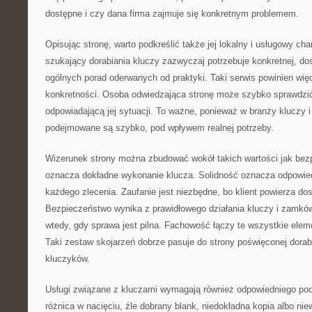
dostępne i czy dana firma zajmuje się konkretnym problemem.
Opisując stronę, warto podkreślić także jej lokalny i usługowy ch
szukający dorabiania kluczy zazwyczaj potrzebuje konkretnej, do
ogólnych porad oderwanych od praktyki. Taki serwis powinien wi
konkretności. Osoba odwiedzająca stronę może szybko sprawdzić
odpowiadającą jej sytuacji. To ważne, ponieważ w branży kluczy
podejmowane są szybko, pod wpływem realnej potrzeby.
Wizerunek strony można zbudować wokół takich wartości jak bez
oznacza dokładne wykonanie klucza. Solidność oznacza odpowied
każdego zlecenia. Zaufanie jest niezbędne, bo klient powierza do
Bezpieczeństwo wynika z prawidłowego działania kluczy i zamk
wtedy, gdy sprawa jest pilna. Fachowość łączy te wszystkie elem
Taki zestaw skojarzeń dobrze pasuje do strony poświęconej dorabi
kluczyków.
Usługi związane z kluczami wymagają również odpowiedniego pode
różnica w nacięciu, źle dobrany blank, niedokładna kopia albo n