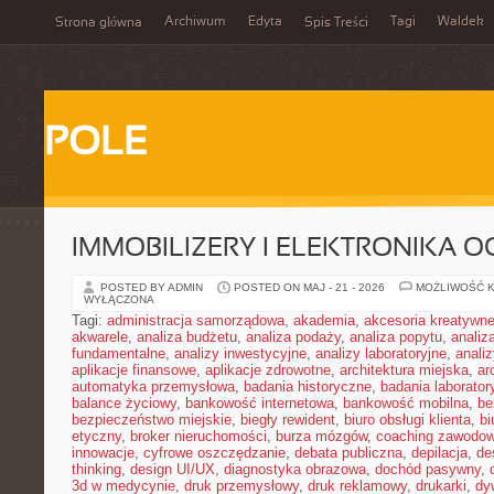
Archiwum
Edyta
Tagi
Waldek
Strona główna
Spis Treści
POLE
IMMOBILIZERY I ELEKTRONIKA 
POSTED BY ADMIN
POSTED ON MAJ - 21 - 2026
MOŻLIWOŚĆ 
WYŁĄCZONA
Tagi:
administracja samorządowa
,
akademia
,
akcesoria kreatywn
akwarele
,
analiza budżetu
,
analiza podaży
,
analiza popytu
,
anali
fundamentalne
,
analizy inwestycyjne
,
analizy laboratoryjne
,
anali
aplikacje finansowe
,
aplikacje zdrowotne
,
architektura miejska
,
ar
automatyka przemysłowa
,
badania historyczne
,
badania laborator
balance życiowy
,
bankowość internetowa
,
bankowość mobilna
,
be
bezpieczeństwo miejskie
,
biegły rewident
,
biuro obsługi klienta
,
bi
etyczny
,
broker nieruchomości
,
burza mózgów
,
coaching zawodo
innowacje
,
cyfrowe oszczędzanie
,
debata publiczna
,
depilacja
,
de
thinking
,
design UI/UX
,
diagnostyka obrazowa
,
dochód pasywny
,
3d w medycynie
,
druk przemysłowy
,
druk reklamowy
,
drukarki
,
dy