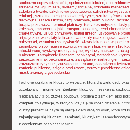
społeczna odpowiedzialność
,
społeczności lokalne
,
spot reklamo
strategie rozwoju miasta
,
systemy socjalne
,
szkolenia menedżers
szkolenia twarde
,
szkolnictwo podstawowe
,
szkolnictwo wyższe
,
edukacji
,
sztuczna inteligencja w medycynie
,
sztuka cyfrowa
,
szt
tradycyjna
,
sztuka uliczna
,
targi branżowe
,
team building
,
technik
terapia poznawcza
,
terminal płatniczy
,
testy kosmetyczne
,
testy 
kolejowy
,
transport miejski
,
transport publiczny
,
trend ekonomiczn
charytatywne
,
usługi chmurowe
,
usługi fintech
,
użytkowanie prod
artystyczne
,
warsztaty kulinarne
,
warsztaty marketingowe
,
warszt
należności
,
wirtualna rzeczywistość
,
wizyty lekarskie
,
wsparcie p
zespołowa
,
wspomaganie rozwoju
,
wynajem biur
,
wynajem krótko
interaktywne
,
wystawy motoryzacyjne
,
wystawy naukowe
,
zabiegi
budżetem
,
zarządzanie finansami osobistymi
,
zarządzanie kryzy
zarządzanie makroekonomiczne
,
zarządzanie marketingiem
,
zarz
zarządzanie ryzykiem
,
zarządzanie stresem
,
zarządzanie twórcze
zaufanie publiczne
,
zdjęcia produktowe
,
zdrowie psychiczne dziec
miast
,
zwierzęta gospodarskie
Fachowe dorabianie kluczy to wsparcie, która dla wielu osób okaz
oczekiwanym momencie. Zgubiony klucz do mieszkania, uszkod
niedziałający pilot, zużyta obudowa, problem z zamkiem albo p
kompletu to sytuacje, w których liczy się pewność działania. Str
kluczy prezentuje czytelną ofertę skierowaną do osób, które szu
zajmującego się kluczami, zamkami, kluczykami samochodowymi
z codziennym bezpieczeństwem.