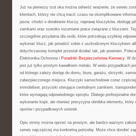
Już na pierwszy rzut oka można odnieść wrażenie, że serwis zos
klientach, którzy nie chcą tracić czasu na skomplikowane informa
jasna: chodzi o dorabianie kluczy, naprawę kluczyków, obsługę p
zamkami oraz szeroko rozumiane prace związane z kluczami. Tego
szczególnie przydatna dla osób, które potrzebują szybkiej odpowi
wykonać klucz, jak poradzić sobie z uszkodzonym kluczykiem alb
dotychczasowy komplet przestał działać tak, jak powinien. Polec
Elektronika Ochronna i
Poradniki Bezpieczeństwa Kierowcy
. W dz
jest już tylko prostym kawałkiem metalu. W wielu przypadkach j
od którego zależy dostęp do domu, biura, garażu, skrzynki, samo
zabezpieczonego miejsca. Kluczyki samochodowe coraz częściej z
immobiliser, przyciski sterujące centralnym zamkiem, transponder
które wymagają odpowiedniego sprzętu. Dlatego profesjonalne dora
wykonanie kopii, ale również precyzyjna obróbka elementu, który 
oporów i przypadkowych usterek.
Opis strony można oprzeć na prostym, ale bardzo ważnym założeniu
serwis najczęściej ma konkretną potrzebę. Może chce dorobić z