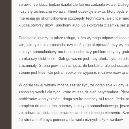
sprawić, że klucz będzie działał źle lub nie zadziała wcale. Dlate
liczy się techniczna wprawa. Klient oczekuje efektu, który będzie 
interesują go skomplikowane szczegóły techniczne, ale chce mie
klucza otworzy drzwi, uruchomi auto lub skorzysta z zamka bez 
Dorabianie kluczy to także usługa, która wymaga odpowiedniego d
wie, jaki typ klucza posiada, czy można go skopiować, czy wyma
kluczyk samochodowy ma transponder, czy problem dotyczy grotu, 
zamka czy elektroniki. Dlatego ważne jest, aby oferta była prze
zrozumiały. Strona powinna zachęcać do kontaktu, ale jednocześn
stronie jest ktoś, kto potrafi spokojnie wyjaśnić możliwe rozwiązan
W opisie takiej witryny można zaznaczyć, że dorabianie kluczy je
zapobiegliwych i dla tych, które muszą działać natychmiast. Pie
problemów w przyszłości, druga szuka pomocy tu i teraz. Jedni 
kompletu do domu, inni naprawy kluczyka samochodowego, jeszc
zakodowania pilota lub sprawdzenia uszkodzonego elementu. Szer
że strona może być pomocna dla wielu różnych użytkowników.