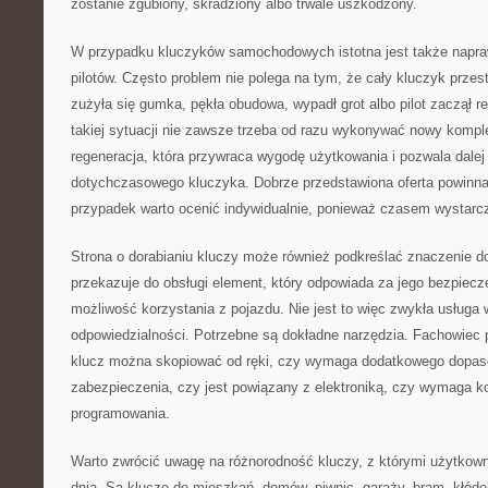
zostanie zgubiony, skradziony albo trwale uszkodzony.
W przypadku kluczyków samochodowych istotna jest także napra
pilotów. Często problem nie polega na tym, że cały kluczyk przest
zużyła się gumka, pękła obudowa, wypadł grot albo pilot zaczął 
takiej sytuacji nie zawsze trzeba od razu wykonywać nowy kompl
regeneracja, która przywraca wygodę użytkowania i pozwala dalej
dotychczasowego kluczyka. Dobrze przedstawiona oferta powinn
przypadek warto ocenić indywidualnie, ponieważ czasem wystarcz
Strona o dorabianiu kluczy może również podkreślać znaczenie do
przekazuje do obsługi element, który odpowiada za jego bezpiecz
możliwość korzystania z pojazdu. Nie jest to więc zwykła usług
odpowiedzialności. Potrzebne są dokładne narzędzia. Fachowiec 
klucz można skopiować od ręki, czy wymaga dodatkowego dopas
zabezpieczenia, czy jest powiązany z elektroniką, czy wymaga k
programowania.
Warto zwrócić uwagę na różnorodność kluczy, z którymi użytkown
dnia. Są klucze do mieszkań, domów, piwnic, garaży, bram, kłóde