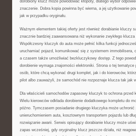
dorobiony klucz może powodować kłopoty, dlatego wybór odpowi
znaczenie. Dobra kopia powinna być wierna, a jej użytkowanie 
jak w przypadku oryginału.
Ważnym elementem takiej oferty jest również dorabianie kluczy
znacznie bardziej zaawansowana niż wykonanie zwykłego klucza
Współczesny kluczyk do auta może pełnić kilka funkcji jednocześn
uruchamiać pojazd, komunikować się z systemem immobilisera, o
a czasem także umożliwiać bezkluczykowy dostęp. Z tego powod
dorobienie wymaga znajomości elektroniki. Strona o tej tematyce 
osób, które chcą wykonać drugi komplet, jak i do kierowców, którz
pilot albo zauważyli, że samochód nie rozpoznaje klucza tak jak 
Dla właścicieli samochodów zapasowy kluczyk to ochrona przed
Wielu kierowców odkłada dorobienie dodatkowego kompletu do mo
późno. Tymczasem posiadanie drugiego kluczyka może uchronić 
unieruchomieniem auta, kosztownym transportem pojazdu lub dł
rozwiązanie awarii. Serwis opisujący dorabianie kluczy może uświ
zapas wcześniej, gdy oryginalny klucz jeszcze działa, niż reagow