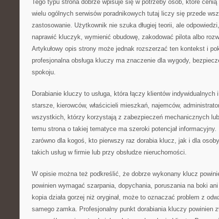
Tego typu strona dobrze wpisuje się w potrzeby osób, które cenią
wielu ogólnych serwisów poradnikowych tutaj liczy się przede ws
zastosowanie. Użytkownik nie szuka długiej teorii, ale odpowiedzi,
naprawić kluczyk, wymienić obudowę, zakodować pilota albo roz
Artykułowy opis strony może jednak rozszerzać ten kontekst i p
profesjonalna obsługa kluczy ma znaczenie dla wygody, bezpiecz
spokoju.
Dorabianie kluczy to usługa, która łączy klientów indywidualnych
starsze, kierowców, właścicieli mieszkań, najemców, administrato
wszystkich, którzy korzystają z zabezpieczeń mechanicznych lub
temu strona o takiej tematyce ma szeroki potencjał informacyjny
zarówno dla kogoś, kto pierwszy raz dorabia klucz, jak i dla osoby
takich usług w firmie lub przy obsłudze nieruchomości.
W opisie można też podkreślić, że dobrze wykonany klucz powini
powinien wymagać szarpania, dopychania, poruszania na boki ani 
kopia działa gorzej niż oryginał, może to oznaczać problem z od
samego zamka. Profesjonalny punkt dorabiania kluczy powinien 