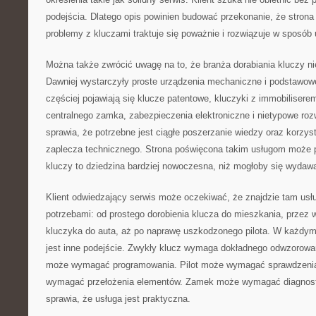
podejścia. Dlatego opis powinien budować przekonanie, że strona
problemy z kluczami traktuje się poważnie i rozwiązuje w sposób
Można także zwrócić uwagę na to, że branża dorabiania kluczy nie
Dawniej wystarczyły proste urządzenia mechaniczne i podstawowe
częściej pojawiają się klucze patentowe, kluczyki z immobiliserem
centralnego zamka, zabezpieczenia elektroniczne i nietypowe roz
sprawia, że potrzebne jest ciągłe poszerzanie wiedzy oraz korzys
zaplecza technicznego. Strona poświęcona takim usługom może 
kluczy to dziedzina bardziej nowoczesna, niż mogłoby się wydaw
Klient odwiedzający serwis może oczekiwać, że znajdzie tam usł
potrzebami: od prostego dorobienia klucza do mieszkania, prze
kluczyka do auta, aż po naprawę uszkodzonego pilota. W każdy
jest inne podejście. Zwykły klucz wymaga dokładnego odwzorow
może wymagać programowania. Pilot może wymagać sprawdzenia
wymagać przełożenia elementów. Zamek może wymagać diagnost
sprawia, że usługa jest praktyczna.