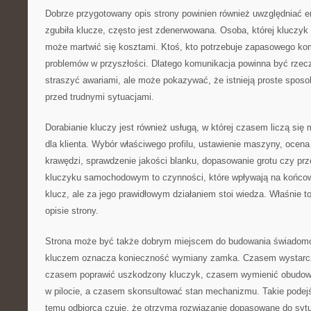
Dobrze przygotowany opis strony powinien również uwzględniać em
zgubiła klucze, często jest zdenerwowana. Osoba, której kluczyk 
może martwić się kosztami. Ktoś, kto potrzebuje zapasowego ko
problemów w przyszłości. Dlatego komunikacja powinna być rzec
straszyć awariami, ale może pokazywać, że istnieją proste sposo
przed trudnymi sytuacjami.
Dorabianie kluczy jest również usługą, w której czasem liczą się
dla klienta. Wybór właściwego profilu, ustawienie maszyny, ocena 
krawędzi, sprawdzenie jakości blanku, dopasowanie grotu czy prze
kluczyku samochodowym to czynności, które wpływają na końcowy
klucz, ale za jego prawidłowym działaniem stoi wiedza. Właśnie
opisie strony.
Strona może być także dobrym miejscem do budowania świadomoś
kluczem oznacza konieczność wymiany zamka. Czasem wystarc
czasem poprawić uszkodzony kluczyk, czasem wymienić obudowę
w pilocie, a czasem skonsultować stan mechanizmu. Takie podejśc
temu odbiorca czuje, że otrzyma rozwiązanie dopasowane do sytu