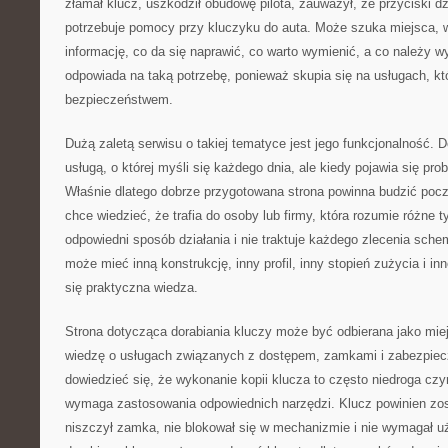
złamał klucz, uszkodził obudowę pilota, zauważył, że przyciski dzi
potrzebuje pomocy przy kluczyku do auta. Może szuka miejsca,
informację, co da się naprawić, co warto wymienić, a co należy 
odpowiada na taką potrzebę, ponieważ skupia się na usługach, kt
bezpieczeństwem.
Dużą zaletą serwisu o takiej tematyce jest jego funkcjonalność. Do
usługą, o której myśli się każdego dnia, ale kiedy pojawia się pro
Właśnie dlatego dobrze przygotowana strona powinna budzić pocz
chce wiedzieć, że trafia do osoby lub firmy, która rozumie różne t
odpowiedni sposób działania i nie traktuje każdego zlecenia sch
może mieć inną konstrukcję, inny profil, inny stopień zużycia i in
się praktyczna wiedza.
Strona dotycząca dorabiania kluczy może być odbierana jako miej
wiedzę o usługach związanych z dostępem, zamkami i zabezpie
dowiedzieć się, że wykonanie kopii klucza to często niedroga cz
wymaga zastosowania odpowiednich narzędzi. Klucz powinien zos
niszczył zamka, nie blokował się w mechanizmie i nie wymagał uż