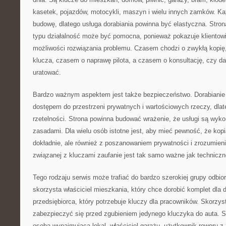
kasetek, pojazdów, motocykli, maszyn i wielu innych zamków. K
budowę, dlatego usługa dorabiania powinna być elastyczna. Stron
typu działalność może być pomocna, ponieważ pokazuje klientowi, 
możliwości rozwiązania problemu. Czasem chodzi o zwykłą kopię
klucza, czasem o naprawę pilota, a czasem o konsultację, czy d
uratować.
Bardzo ważnym aspektem jest także bezpieczeństwo. Dorabianie 
dostępem do przestrzeni prywatnych i wartościowych rzeczy, dlat
rzetelności. Strona powinna budować wrażenie, że usługi są wy
zasadami. Dla wielu osób istotne jest, aby mieć pewność, że kop
dokładnie, ale również z poszanowaniem prywatności i zrozumien
związanej z kluczami zaufanie jest tak samo ważne jak techniczn
Tego rodzaju serwis może trafiać do bardzo szerokiej grupy odbior
skorzysta właściciel mieszkania, który chce dorobić komplet dla
przedsiębiorca, który potrzebuje kluczy dla pracowników. Skorzys
zabezpieczyć się przed zgubieniem jedynego kluczyka do auta. Sk
osoba wynajmująca lokal, właściciel garażu, użytkownik roweru 