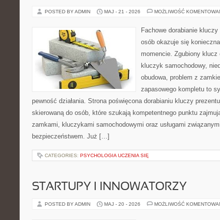
POSTED BY ADMIN
MAJ - 21 - 2026
MOŻLIWOŚĆ KOMENTOWA
Fachowe dorabianie kluczy t
osób okazuje się konieczn
momencie. Zgubiony klucz 
kluczyk samochodowy, niedz
obudowa, problem z zamkie
zapasowego kompletu to syt
pewność działania. Strona poświęcona dorabianiu kluczy prezentuj
skierowaną do osób, które szukają kompetentnego punktu zajmuj
zamkami, kluczykami samochodowymi oraz usługami związanym
bezpieczeństwem. Już […]
CATEGORIES:
PSYCHOLOGIA UCZENIA SIĘ
STARTUPY I INNOWATORZY
POSTED BY ADMIN
MAJ - 20 - 2026
MOŻLIWOŚĆ KOMENTOWA