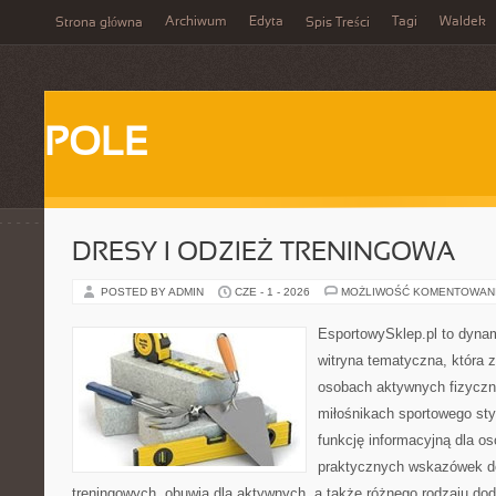
Archiwum
Edyta
Tagi
Waldek
Strona główna
Spis Treści
POLE
DRESY I ODZIEŻ TRENINGOWA
POSTED BY ADMIN
CZE - 1 - 2026
MOŻLIWOŚĆ KOMENTOWAN
EsportowySklep.pl to dynam
witryna tematyczna, która 
osobach aktywnych fizyczn
miłośnikach sportowego sty
funkcję informacyjną dla o
praktycznych wskazówek d
treningowych, obuwia dla aktywnych, a także różnego rodzaju do