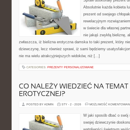
Spraw doskonały prezent dla
Absolutnie każda kobieta lu
prezent od swojego chłopa
rewelacyjnym rozwiązaniem 
w świecie dla własnej partn
nie jakąś zwykłą bieliznę, 
zwłaszcza, iż bielizna erotyczna damska to taki prezent, który ni
dziewczynę, lecz również sprawi, iż sami będziemy usatysfakcjo
nie ma wielu atrakcyjniejszych widoków, niż […]
CATEGORIES:
PREZENTY PERSONALIZOWANE
CO NALEŻY WIEDZIEĆ NA TEMAT 
EROTYCZNEJ?
POSTED BY ADMIN
STY - 2 - 2026
MOŻLIWOŚĆ KOMENTOWAN
W jaki sposób dbać o swój s
swojej dziewczynie doskona
wątpliwości świetnym wyjści