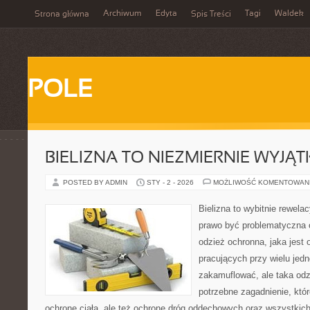
Archiwum
Edyta
Tagi
Waldek
Strona główna
Spis Treści
POLE
BIELIZNA TO NIEZMIERNIE WYJĄ
POSTED BY ADMIN
STY - 2 - 2026
MOŻLIWOŚĆ KOMENTOWAN
Bielizna to wybitnie rewel
prawo być problematyczna o
odzież ochronna, jaka jest
pracujących przy wielu jedn
zakamuflować, ale taka odz
potrzebne zagadnienie, któr
ochronę ciała, ale też ochronę dróg oddechowych oraz wszystkich