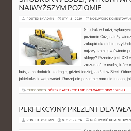
SITODRUK W ŁODZI, WYKONYWA
NAJWYŻSZYM POZIOMIE
POSTED BY ADMIN
STY - 2 - 2026
MOŻLIWOŚĆ KOMENTOWAN
Sitodruk w Łodzi, wykonyw
poziomie Cóż, należy wiedzi
zakupić dla siebie przykła
najzwyczajniej w świecie p
sklepy? Przecież jest XXI w
zrozumieć te osoby, które c
buty, a na dodatek niedrogie, gdzieś indziej, aniżeli w Sieci. Od
jakiekolwiek wątpliwości. Raczej nie pozostaje nam nic innego, ja
CATEGORIES:
GÓRSKIE ATRAKCJE I MIEJSCA WARTE ODWIEDZENIA
PERFEKCYJNY PREZENT DLA WŁA
POSTED BY ADMIN
STY - 2 - 2026
MOŻLIWOŚĆ KOMENTOWAN