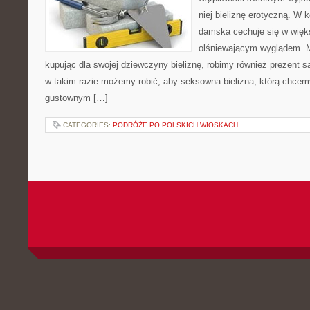
niej bieliznę erotyczną. W 
damska cechuje się w więk
olśniewającym wyglądem. M
kupując dla swojej dziewczyny bieliznę, robimy również prezent 
w takim razie możemy robić, aby seksowna bielizna, którą chcem
gustownym […]
CATEGORIES:
PODRÓŻE PO POLSKICH WIOSKACH