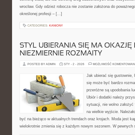
wrocław. Gdy odzież robocza nie zostanie założona do poważnego
określonej profesji – […]
CATEGORIES:
KANIONY
STYL UBIERANIA SIĘ MA OKAZJĘ
NIEZMIERNIE ROZMAITY
POSTED BY ADMIN
STY - 2 - 2026
MOŻLIWOŚĆ KOMENTOWAN
Jak ubierać się gustownie, 
się może być bardzo rozmai
przeróżne są upodobania lud
Ubiór i dodatki należy prz
sytuacji, nie wolno założy
na wielkie wyjście. Należał
być na bieżąco w aktualnych trendach oraz krojach. Moda jest k
wielokrotnie zmienia się z każdym nowym sezonem. W pewnych 