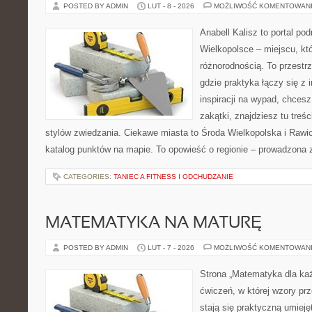
POSTED BY ADMIN
LUT - 8 - 2026
MOŻLIWOŚĆ KOMENTOWAN
Anabell Kalisz to portal po
Wielkopolsce – miejscu, kt
różnorodnością. To przestr
gdzie praktyka łączy się z i
inspiracji na wypad, chces
zakątki, znajdziesz tu tre
stylów zwiedzania. Ciekawe miasta to Środa Wielkopolska i Rawic
katalog punktów na mapie. To opowieść o regionie – prowadzona 
CATEGORIES:
TANIEC A FITNESS I ODCHUDZANIE
MATEMATYKA NA MATURĘ
POSTED BY ADMIN
LUT - 7 - 2026
MOŻLIWOŚĆ KOMENTOWAN
Strona „Matematyka dla każ
ćwiczeń, w której wzory pr
stają się praktyczną umieję