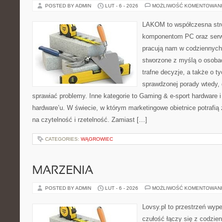
POSTED BY ADMIN
LUT - 6 - 2026
MOŻLIWOŚĆ KOMENTOWAN
LAKOM to współczesna str
komponentom PC oraz serwi
pracują nam w codziennych
stworzone z myślą o osoba
trafne decyzje, a także o ty
sprawdzonej porady wtedy,
sprawiać problemy. Inne kategorie to Gaming & e-sport hardware i 
hardware’u. W świecie, w którym marketingowe obietnice potraf
na czytelność i rzetelność. Zamiast […]
CATEGORIES:
WĄGROWIEC
MARZENIA
POSTED BY ADMIN
LUT - 6 - 2026
MOŻLIWOŚĆ KOMENTOWAN
Lovsy.pl to przestrzeń wyp
czułość łączy się z codzie