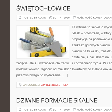
ŚWIĘTOCHŁOWICE
POSTED BY ADMIN
LUT - 4 - 2026
MOŻLIWOŚĆ KOMENTOWAN
Ta witryna to serwis o wyc
Śląsk – przestrzeń, w któ
propozycje na poznawanie mi
szukasz gotowych planów, 
planów na kilka dni, znajdzi
czytelnie, z naciskiem na 
zadęcia, ale z uważnością dla tradycji i codziennego życia. W cent
wielowątkowość regionu: od miejskich kwartałów po zielone enkla
przemysłowego po wydarzenia. […]
CATEGORIES:
CZYTELNICZA STREFA
DZIWNE FORMACJE SKALNE
POSTED BY ADMIN
LUT - 4 - 2026
MOŻLIWOŚĆ KOMENTOWAN