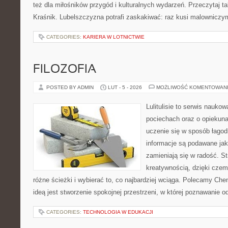
też dla miłośników przygód i kulturalnych wydarzeń. Przeczytaj tak
Kraśnik. Lubelszczyzna potrafi zaskakiwać: raz kusi malownicz
CATEGORIES:
KARIERA W LOTNICTWIE
FILOZOFIA
POSTED BY ADMIN
LUT - 5 - 2026
MOŻLIWOŚĆ KOMENTOWAN
Lulitulisie to serwis nauko
pociechach oraz o opiekun
uczenie się w sposób łagod
informacje są podawane jak
zamieniają się w radość. S
kreatywnością, dzięki cze
różne ścieżki i wybierać to, co najbardziej wciąga. Polecamy Che
ideą jest stworzenie spokojnej przestrzeni, w której poznawanie 
CATEGORIES:
TECHNOLOGIA W EDUKACJI