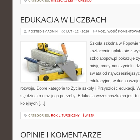
CATEGORIES:
MIEJSCA Z LISTY UNESCO
EDUKACJA W LICZBACH
POSTED BY ADMIN
LUT - 12 - 2026
MOŻLIWOŚĆ KOMENTOWA
Szkoła szkolna w Popowie 
kształcenie splata się z w
szkolapopow.pl pokazuje ży
misję pracy nauczycieli i dz
świata od najwcześniejszyc
edukacyjne, w duchu wzaj
rozwoju. Dobre kategorie to Życie szkoły i Przyszłość edukacji. W
się dziecko oraz jego potrzeby. Edukacja wczesnoszkolna jest tu 
kolejnych […]
CATEGORIES:
ROK LITURGICZNY I ŚWIĘTA
OPINIE I KOMENTARZE