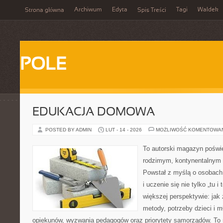
Archiwum
Edyta
Tagi
Waldek
Strona główna
Spis Treści
POLE
EDUKACJA DOMOWA
POSTED BY ADMIN
LUT - 14 - 2026
MOŻLIWOŚĆ KOMENTOWA
To autorski magazyn poświę
rodzimym, kontynentalnym
Powstał z myślą o osobach,
i uczenie się nie tylko „tu i
większej perspektywie: jak 
metody, potrzeby dzieci i m
opiekunów, wyzwania pedagogów oraz priorytety samorządów. To 