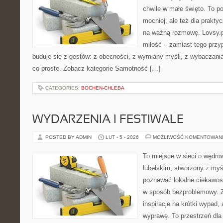
chwile w małe święto. To por
mocniej, ale też dla prakty
na ważną rozmowę. Lovsy.p
miłość – zamiast tego przy
buduje się z gestów: z obecności, z wymiany myśli, z wybaczania
co proste. Zobacz kategorie Samotność […]
CATEGORIES:
BOCHEN-CHLEBA
WYDARZENIA I FESTIWALE
POSTED BY ADMIN
LUT - 5 - 2026
MOŻLIWOŚĆ KOMENTOWAN
To miejsce w sieci o wędro
lubelskim, stworzony z myśl
poznawać lokalne ciekawos
w sposób bezproblemowy. Z
inspiracje na krótki wypad,
wyprawę. To przestrzeń dla 