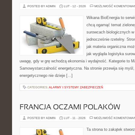
POSTED BY ADMIN
LUT - 12 - 2026
MOŻLIWOŚĆ KOMENTOWA
Wikana BioEnergia to serwi
chcą ogarnąć temat zielonej
surowcach biologicznych w
jednocześnie rzetelny. Str
jak materia organiczna może
jak wygląda logistyka suro
uwagę, gdy w grę wchodzą ekonomia i wydajność. Kategorie to Ma
Samowystarczalność energetyczna. Na stronie przewija się myśl
energetycznego nie dzieje […]
CATEGORIES:
ALARMY I SYSTEMY ZABEZPIECZEŃ
FRANCJA OCZAMI POLAKÓW
POSTED BY ADMIN
LUT - 11 - 2026
MOŻLIWOŚĆ KOMENTOWA
Ta strona to zakątek stwor