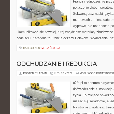
Francji i jednocześnie przy
połączenie dwóch światów: 
Sekwaną oraz nauki języka,
rozmowach z mieszkańcami. 
wyprawę, ale też chcesz p
i komunikować się pewniej, tutaj znajdziesz materiały zbudowan
podejściu. Kategorie to Francja oczami Polaków i Wydarzenia i fe
CATEGORIES:
MODA ŚLUBNA
ODCHUDZANIE I REDUKCJA
POSTED BY ADMIN
LUT - 10 - 2026
MOŻLIWOŚĆ KOMENTOWA
o2fit.pl to centrum aktywnoś
doświadczenie z inspiracją 
życia. To miejsce stworzon
ruszać się świadomie, a jed
Na stronie znajdziesz treś
ciało, wysmuklić sylwetkę,