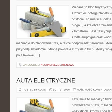
Vulcans to blog turystyczny
zrozumieć potęgę planety w 
odsłonie. To miejsce, gdzie
o ogniu, a krajobraz zmien
kilometrem. Jeśli fascynują
źródła erupcyjne oraz wodo
inspiracje do planowania tras, a także podpowiedzi terenowe, któ
przygodę świadomie. Strona powstała z myślą o tych, którzy wol
pola lawowe […]
CATEGORIES:
KUCHNIA BEZGLUTENOWA
AUTA ELEKTRYCZNE
POSTED BY ADMIN
LUT - 3 - 2026
MOŻLIWOŚĆ KOMENTOWAN
Taxi Drive to magazyn twor
prowadzących taxi, miłośni
wszystkich, którzy chcą lep