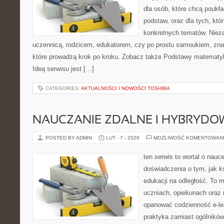
dla osób, które chcą pouk
podstaw, oraz dla tych, któ
konkretnych tematów. Nieza
uczennicą, rodzicem, edukatorem, czy po prostu samoukiem, znaj
które prowadzą krok po kroku. Zobacz także Podstawy matematyk
Ideą serwisu jest […]
CATEGORIES:
AKTUALNOŚCI I NOWOŚCI TOSHIBA
NAUCZANIE ZDALNE I HYBRYDO
POSTED BY ADMIN
LUT - 7 - 2026
MOŻLIWOŚĆ KOMENTOWAN
ten serwis to wortal o nauc
doświadczenia o tym, jak k
edukacji na odległość. To 
uczniach, opiekunach oraz 
opanować codzienność e-lear
praktyka zamiast ogólników,