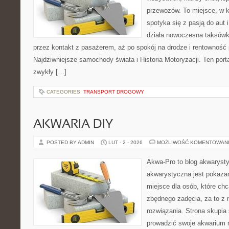
przewozów. To miejsce, w 
spotyka się z pasją do aut 
działa nowoczesna taksówk
przez kontakt z pasażerem, aż po spokój na drodze i rentowność
Najdziwniejsze samochody świata i Historia Motoryzacji. Ten portal
zwykły […]
CATEGORIES:
TRANSPORT DROGOWY
AKWARIA DIY
POSTED BY ADMIN
LUT - 2 - 2026
MOŻLIWOŚĆ KOMENTOWAN
Akwa-Pro to blog akwaryst
akwarystyczna jest pokazan
miejsce dla osób, które ch
zbędnego zadęcia, za to z 
rozwiązania. Strona skupia
prowadzić swoje akwarium 