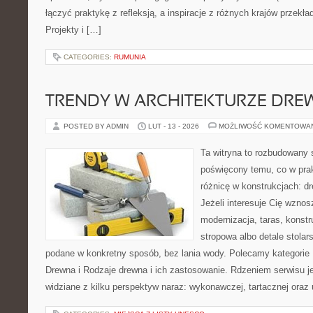
łączyć praktykę z refleksją, a inspiracje z różnych krajów przekł
Projekty i […]
CATEGORIES:
RUMUNIA
TRENDY W ARCHITEKTURZE DRE
POSTED BY ADMIN
LUT - 13 - 2026
MOŻLIWOŚĆ KOMENTOWA
Ta witryna to rozbudowany 
poświęcony temu, co w prak
różnicę w konstrukcjach: d
Jeżeli interesuje Cię wzno
modernizacja, taras, konst
stropowa albo detale stolar
podane w konkretny sposób, bez lania wody. Polecamy kategorie
Drewna i Rodzaje drewna i ich zastosowanie. Rdzeniem serwisu je
widziane z kilku perspektyw naraz: wykonawczej, tartacznej oraz