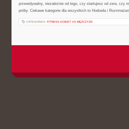
przewidywalny, niezależnie od tego, czy startujesz od zera, czy 
próby. Ciekawe kategorie dla wszystkich to Hodowla i Rozmnażan
CATEGORIES:
FITNESS KOBIET VS MĘŻCZYZN