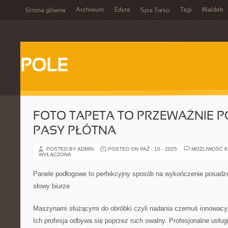
Archiwum
Edyta
Tagi
Waldek
Strona główna
Spis Treści
POLE
FOTO TAPETA TO PRZEWAŻNIE 
PASY PŁÓTNA
POSTED BY ADMIN
POSTED ON PAŹ - 10 - 2025
MOŻLIWOŚĆ 
WYŁĄCZONA
Panele podłogowe to perfekcyjny sposób na wykończenie posad
słowy biurze
Maszynami służącymi do obróbki czyli nadania czemuś innowacyjn
Ich profesja odbywa się poprzez ruch owalny. Profesjonalne usług