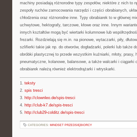
machiny posiadają różnorodne typy zespołów, niektóre z nich to 
zespoły ruchów zamocowania narzędzi i części obrabianych, ukła
chłodzenia oraz różnorodne inne. Typy obrabiarek to w głównej mie
uchwytowe, hektografy, tarczowe, kłowe oraz inne. Innym warian
innych kształtów mogą być wiertarki kolumnowe lub współrzędn
frezarki. Rozdzielają się m.in. na pionowe, wytaczarki, piły, dłutow
szlifierki takie jak np. do otworów, dogładzarki, polerki lub także 
obróbki plastycznej to przede wszystkim kuźniarki, młoty, prasy,
pneumatyczne, kolanowe, balansowe, a także walcarki i ciągarki 
obrabiarek należą również elektrodrążarki i wtryskarki.
1.
teksty
2.
spis tresci
3.
http://clownleo.de/spis-tresci
4.
http://club-k7.de/spis-tresci
5.
http://club29-colditz.de/spis-tresci
CATEGORIES:
MINDSET PRZEDSIĘBIORCY