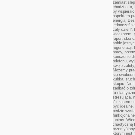
zamiast śle
chodzi o to, 
by wspierało
aspektem pr
energią. Be
jednocześnie
cały dzień”.
wieczorem, 
raport skońc
sobie jasnyc
regeneracji.
pracy, przer
kończenie dn
telefonu, wy
swoje zalety
Możemy prac
się swobodni
kubka, słuc
skupić. Nie 
zadbać o zdr
ta elastyczn
stresująca,
Z czasem uc
być idealne,
będzie wysta
funkcjonalne
lubimy. Wte
chaotyczną k
przemyślany
którym jest 