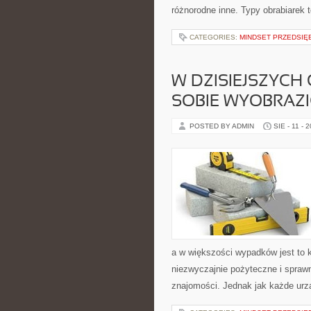
różnorodne inne. Typy obrabiarek 
CATEGORIES:
MINDSET PRZEDSIĘ
W DZISIEJSZYCH
SOBIE WYOBRAZI
POSTED BY ADMIN
SIE - 11 - 
a w większości wypadków jest to k
niezwyczajnie pożyteczne i sprawn
znajomości. Jednak jak każde urzą