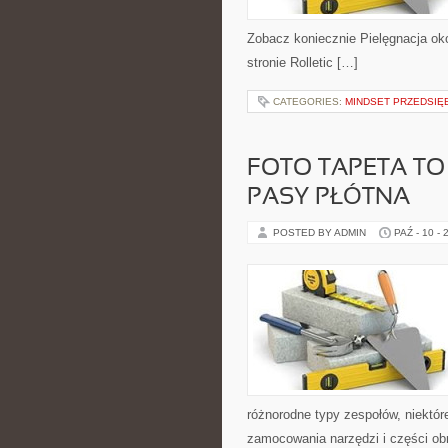
Zobacz koniecznie Pielęgnacja okol
stronie Rolletic […]
CATEGORIES:
MINDSET PRZEDSIĘ
FOTO TAPETA T
PASY PŁÓTNA
POSTED BY ADMIN
PAŹ - 10 - 
różnorodne typy zespołów, niektór
zamocowania narzędzi i części obr