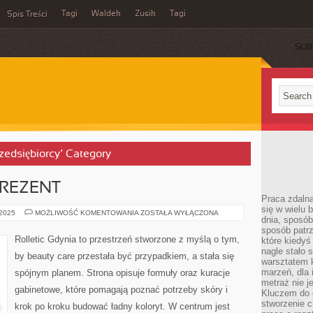
Tagi
Waldek
Zusik
Tagi
Spis Treści
SUB
rzedsiębiorcy’ Category
PREZENT
Praca zdalna
się w wielu 
KOSMETYKI
 2025
MOŻLIWOŚĆ KOMENTOWANIA
ZOSTAŁA WYŁĄCZONA
dnia, sposób
NA
PREZENT
sposób patr
Rolletic Gdynia to przestrzeń stworzone z myślą o tym,
które kiedyś
nagle stało 
by beauty care przestała być przypadkiem, a stała się
warsztatem k
marzeń, dla 
spójnym planem. Strona opisuje formuły oraz kuracje
metraż nie j
gabinetowe, które pomagają poznać potrzeby skóry i
Kluczem do o
stworzenie 
krok po kroku budować ładny koloryt. W centrum jest