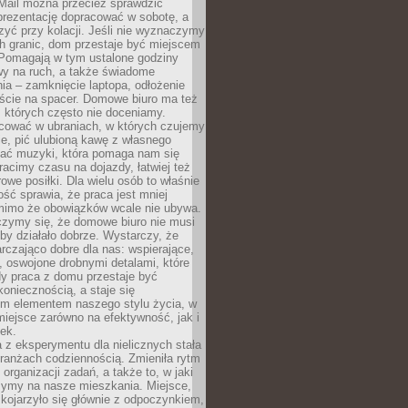
 Mail można przecież sprawdzić
prezentację dopracować w sobotę, a
zyć przy kolacji. Jeśli nie wyznaczymy
h granic, dom przestaje być miejscem
 Pomagają w tym ustalone godziny
wy na ruch, a także świadome
ia – zamknięcie laptopa, odłożenie
jście na spacer. Domowe biuro ma też
, których często nie doceniamy.
ować w ubraniach, w których czujemy
e, pić ulubioną kawę z własnego
hać muzyki, która pomaga nam się
tracimy czasu na dojazdy, łatwiej też
owe posiłki. Dla wielu osób to właśnie
ość sprawia, że praca jest mniej
 mimo że obowiązków wcale nie ubywa.
zymy się, że domowe biuro nie musi
 by działało dobrze. Wystarczy, że
rczająco dobre dla nas: wspierające,
, oswojone drobnymi detalami, które
dy praca z domu przestaje być
oniecznością, a staje się
m elementem naszego stylu życia, w
miejsce zarówno na efektywność, jak i
ek.
 z eksperymentu dla nielicznych stała
branżach codziennością. Zmieniła rytm
 organizacji zadań, a także to, w jaki
zymy na nasze mieszkania. Miejsce,
 kojarzyło się głównie z odpoczynkiem,