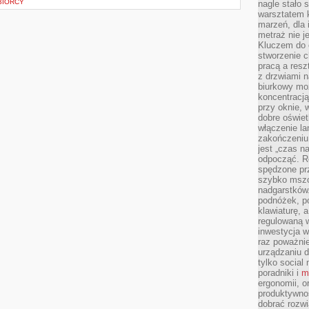
BIORCY
nagle stało 
warsztatem k
marzeń, dla 
metraż nie j
Kluczem do o
stworzenie 
pracą a resz
z drzwiami n
biurkowy moż
koncentracj
przy oknie, 
dobre oświet
włączenie la
zakończeniu 
jest „czas n
odpocząć. R
spędzone pr
szybko mszc
nadgarstków
podnóżek, p
klawiaturę, a
regulowaną w
inwestycja w
raz poważni
urządzaniu d
tylko social
poradniki i
m
ergonomii, o
produktywnoś
dobrać rozwi