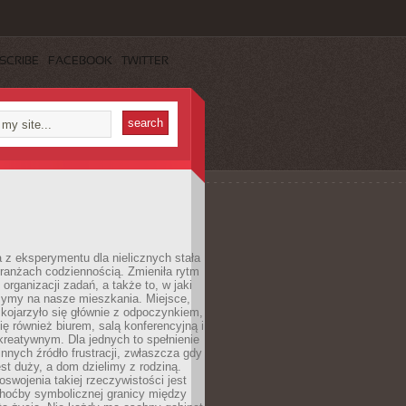
SCRIBE
FACEBOOK
TWITTER
 z eksperymentu dla nielicznych stała
branżach codziennością. Zmieniła rytm
 organizacji zadań, a także to, w jaki
zymy na nasze mieszkania. Miejsce,
 kojarzyło się głównie z odpoczynkiem,
się również biurem, salą konferencyjną i
reatywnym. Dla jednych to spełnienie
innych źródło frustracji, zwłaszcza gdy
est duży, a dom dzielimy z rodziną.
swojenia takiej rzeczywistości jest
choćby symbolicznej granicy między