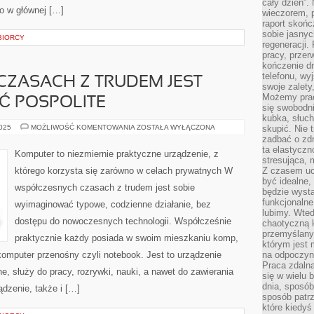
cały dzień”.
to w głównej […]
wieczorem, 
raport skońc
sobie jasnyc
BIORCY
regeneracji.
pracy, przer
kończenie dn
telefonu, wy
 CZASACH Z TRUDEM JEST
swoje zalety
Możemy prac
Ć POSPOLITE
się swobodni
kubka, słuc
W
2025
MOŻLIWOŚĆ KOMENTOWANIA
ZOSTAŁA WYŁĄCZONA
skupić. Nie 
DZISIEJSZYCH
zadbać o zdr
CZASACH
ta elastyczn
Z
Komputer to niezmiernie praktyczne urządzenie, z
TRUDEM
stresująca,
JEST
którego korzysta się zarówno w celach prywatnych W
Z czasem uc
SOBIE
być idealne,
WYOBRAZIĆ
współczesnych czasach z trudem jest sobie
POSPOLITE
będzie wysta
funkcjonalne
wyimaginować typowe, codzienne działanie, bez
lubimy. Wte
dostępu do nowoczesnych technologii. Współcześnie
chaotyczną k
przemyślany
praktycznie każdy posiada w swoim mieszkaniu komp,
którym jest 
omputer przenośny czyli notebook. Jest to urządzenie
na odpoczyn
Praca zdalna
e, służy do pracy, rozrywki, nauki, a nawet do zawierania
się w wielu 
dnia, sposób
dzenie, także i […]
sposób patr
które kiedyś