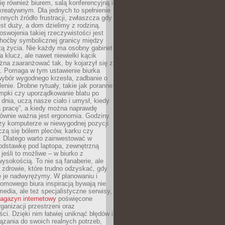
się również biurem, salą konferencyjną i
reatywnym. Dla jednych to spełnienie
innych źródło frustracji, zwłaszcza gdy
est duży, a dom dzielimy z rodziną.
swojenia takiej rzeczywistości jest
choćby symbolicznej granicy między
tą życia. Nie każdy ma osobny gabinet
a klucz, ale nawet niewielki kącik
na zaaranżować tak, by kojarzył się z
ą. Pomaga w tym ustawienie biurka
wybór wygodnego krzesła, zadbanie o
lenie. Drobne rytuały, takie jak poranne
mpki czy uporządkowanie blatu po
dnia, uczą nasze ciało i umysł, kiedy
a pracę”, a kiedy można naprawdę
ównie ważna jest ergonomia. Godziny
zy komputerze w niewygodnej pozycji
zą się bólem pleców, karku czy
. Dlatego warto zainwestować w
odstawkę pod laptopa, zewnętrzną
 jeśli to możliwe – w biurko z
ysokością. To nie są fanaberie, ale
 zdrowie, które trudno odzyskać, gdy
e je nadwyrężymy. W planowaniu i
omowego biura inspiracją bywają nie
 media, ale też specjalistyczne serwisy,
agazyn internetowy
poświęcone
rganizacji przestrzeni oraz
ci. Dzięki nim łatwiej uniknąć błędów i
ązania do swoich realnych potrzeb,