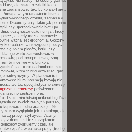
tą życia. Nie każdy ma osobny gabinet
a klucz, ale nawet niewielki kącik
na zaaranżować tak, by kojarzył się z
ą. Pomaga w tym ustawienie biurka
wybór wygodnego krzesła, zadbanie o
lenie. Drobne rytuały, takie jak poranne
mpki czy uporządkowanie blatu po
dnia, uczą nasze ciało i umysł, kiedy
a pracę”, a kiedy można naprawdę
ównie ważna jest ergonomia. Godziny
zy komputerze w niewygodnej pozycji
zą się bólem pleców, karku czy
. Dlatego warto zainwestować w
odstawkę pod laptopa, zewnętrzną
 jeśli to możliwe – w biurko z
ysokością. To nie są fanaberie, ale
 zdrowie, które trudno odzyskać, gdy
e je nadwyrężymy. W planowaniu i
omowego biura inspiracją bywają nie
 media, ale też specjalistyczne serwisy,
agazyn internetowy
poświęcone
rganizacji przestrzeni oraz
ci. Dzięki nim łatwiej uniknąć błędów i
ązania do swoich realnych potrzeb,
po kopiować modne aranżacje. Nie
by biurko wyglądało jak z katalogu, ale
 naszą pracę i styl życia. Ważnym
acy z domu jest też zarządzanie
z dojazdów zyskujemy czas, ale
 łatwo wpaść w pułapkę pracy „trochę