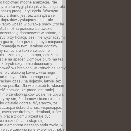
po kopiować modne aranżacje. Nie
by biurko wyglądało jak z katalogu, ale
 naszą pracę i styl życia. Ważnym
acy z domu jest też zarządzanie
z dojazdów zyskujemy czas, ale
 łatwo wpaść w pułapkę pracy „trochę
 Mail można przecież sprawdzić
prezentację dopracować w sobotę, a
zyć przy kolacji. Jeśli nie wyznaczymy
h granic, dom przestaje być miejscem
 Pomagają w tym ustalone godziny
wy na ruch, a także świadome
ia – zamknięcie laptopa, odłożenie
jście na spacer. Domowe biuro ma też
, których często nie doceniamy.
ować w ubraniach, w których czujemy
e, pić ulubioną kawę z własnego
hać muzyki, która pomaga nam się
tracimy czasu na dojazdy, łatwiej też
owe posiłki. Dla wielu osób to właśnie
ość sprawia, że praca jest mniej
 mimo że obowiązków wcale nie ubywa.
zymy się, że domowe biuro nie musi
 by działało dobrze. Wystarczy, że
rczająco dobre dla nas: wspierające,
, oswojone drobnymi detalami, które
dy praca z domu przestaje być
oniecznością, a staje się
m elementem naszego stylu życia, w
miejsce zarówno na efektywność, jak i