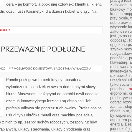
pracą a resz
cera – jej komfort, a obok niej człowiek: klientka i klient.
z drzwiami n
biurkowy moż
ic oczu i ust i Kosmetyki dla dzieci i kobiet w ciąży. Na
koncentracj
przy oknie, 
dobre oświet
włączenie la
BIORCY
zakończeniu 
jest „czas n
odpocząć. R
spędzone pr
O PRZEWAŻNIE PODŁUŻNE
szybko mszc
nadgarstków
podnóżek, p
klawiaturę, a
regulowaną w
FOTO
2025
MOŻLIWOŚĆ KOMENTOWANIA
ZOSTAŁA WYŁĄCZONA
inwestycja w
TAPETA
TO
raz poważni
PRZEWAŻNIE
Panele podłogowe to perfekcyjny sposób na
urządzaniu d
PODŁUŻNE
tylko social
PASY
wykończenie posadzek w swoim domu innymi słowy
PŁÓTNA
poradniki i
m
ergonomii, o
biurze Maszynami służącymi do obróbki czyli nadania
produktywnoś
czemuś innowacyjnego kształtu są obrabiarki. Ich
dobrać rozwi
zamiast śle
profesja odbywa się poprzez ruch owalny. Profesjonalne
chodzi o to, 
usługi typu obróbka metali oraz machiny posiadają
by wspierało
aspektem pr
e z nich to np. zespół ruchów roboczych, zespoły ruchów
energią. Be
jednocześnie
abianych, układy sterowania, układy chłodzenia oraz