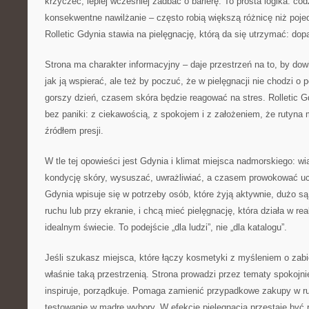
krzyczeć, lepiej wcześniej zadbać o barierę. To prosta logika: cod
konsekwentne nawilżanie – często robią większą różnicę niż poje
Rolletic Gdynia stawia na pielęgnację, którą da się utrzymać: do
Strona ma charakter informacyjny – daje przestrzeń na to, by dowie
jak ją wspierać, ale też by poczuć, że w pielęgnacji nie chodzi o
gorszy dzień, czasem skóra będzie reagować na stres. Rolletic 
bez paniki: z ciekawością, z spokojem i z założeniem, że rutyna
źródłem presji.
W tle tej opowieści jest Gdynia i klimat miejsca nadmorskiego: w
kondycję skóry, wysuszać, uwrażliwiać, a czasem prowokować ucz
Gdynia wpisuje się w potrzeby osób, które żyją aktywnie, dużo są
ruchu lub przy ekranie, i chcą mieć pielęgnację, która działa w re
idealnym świecie. To podejście „dla ludzi”, nie „dla katalogu”.
Jeśli szukasz miejsca, które łączy kosmetyki z myśleniem o zabie
właśnie taką przestrzenią. Strona prowadzi przez tematy spokojnie
inspiruje, porządkuje. Pomaga zamienić przypadkowe zakupy w r
testowanie w mądre wybory. W efekcie pielęgnacja przestaje być ru