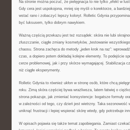
Na stronie można poczuć, że pielęgnacja to nie tylko „efekt w lust
Gdy cera jest uspokojona, mniej się myśli o korektorze, a bardziej
wstać rano i zobaczyć lepszy koloryt. Rolletic Gdynia przypomina
być luksusem, tylko dobrym nawykiem.
Ważną częścią przekazu jest też rozsądek: skóra nie lubi skrajn
złuszczanie, ciągłe zmiany kosmetyków, „testowanie wszystkiego 
chaosu. Strona zachęca do metody „jeden krok na raz”: wprowad
czas, a dopiero potem dokładaj kolejne elementy. To podejście s
cerze problemowej, jak i przy skórze wymagającej. Stabilizacja cz
niż ciągłe eksperymenty.
Rolletic Gdynia to również ukłon w stronę osób, które chcą pielę
roku. Zimą skóra częściej bywa wrażliwsza, latem łatwiej o cięż
strona pokazuje, jak zmieniać konsystencje: bogatsze formuły ora
w zależności od tego, czy dzień jest wietrzny. Taka sezonowość 
uniknąć frustracji i lepiej wspierać skórę wtedy, gdy potrzebuje i
W opisach pojawia się także temat zapobiegania. Zamiast czekać