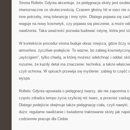
Strona Rolletic Gdynia akcentuje, że pielęgnacja skóry jest osobi
równoznaczne ze skutecznością. Czasem głośny hit w sieci nie z
inne potrzeby, inną tolerancję i inny rytm. Dlatego pojawia się zac
reaguje na nowy kosmetyk, czy pojawia się pieczenie, a może odw
nawilżenia. Taka uważność pozwala budować rutynę, która jest st
W kontekście procedur strona buduje obraz miejsca, gdzie liczy si
atmosfera: życzliwe podejście. To ważne, bo zabieg kosmetyczny
„wyścigiem”, tylko chwilą, w której możesz odetchnąć i oddać skó
rozumie, że każdy detal ma znaczenie: technika, a także właściw
czyli ochrona. W opisach przewija się myślenie: zabieg to część 
wyspa.
Rolletic Gdynia opowiada o pielęgnacji twarzy, ale nie zapomina o 
często zdradza tempo życia szybciej niż twarz, a przecież zasłu
Dlatego podejście obejmuje także pielęgnację ciała, czyli nawyki, 
dużo: regularne nawilżanie i świadome traktowanie skóry jak najw
codziennie pracuje dla Ciebie.