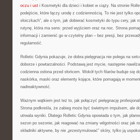
oczu i ust
i Kosmetyki dla dzieci i kobiet w ciąży. Na stronie Roll
podejście, które łączy urodę z codziennością. To nie jest tylko o
słoiczkach”, ale o tym, jak dobierać kosmetyki do typu cery, jak 
rutynę, która ma sens: przed wyjściem oraz na noc. Strona pom
informacji i zamienić go w czytelny plan – bez presji, bez przesad
regularność.
Rolletic Gdynia pokazuje, że dobra pielęgnacja nie polega na setc
doborze i powtarzalności. Podstawą jest mycie, następnie nawilżan
codzienna osłona przed słońcem. Wokół tych filarów buduje się do
naskórka, maski oraz elementy kojące, które pomagają w moment
nadreaktywność.
Ważnym wątkiem jest też to, jak połączyć pielęgnację profesjona
Strona podkreśla, że zabieg może być świetnym impulsem, ale do
utrwala wyniki. Dlatego Rolletic Gdynia opowiada o tym, jak plan
sezon po sezonie, jak reagować na zmiany wilgotności oraz jak 
składniki aktywne, by nie „przestymulować” skóry, tylko ją uspoko