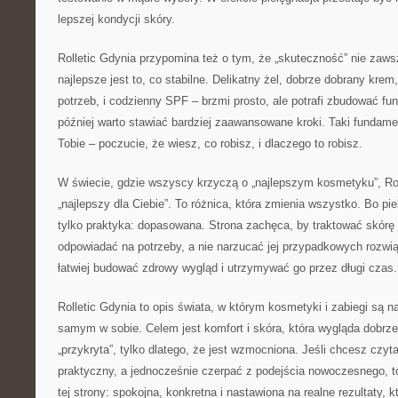
lepszej kondycji skóry.
Rolletic Gdynia przypomina też o tym, że „skuteczność” nie za
najlepsze jest to, co stabilne. Delikatny żel, dobrze dobrany krem
potrzeb, i codzienny SPF – brzmi prosto, ale potrafi zbudować fu
później warto stawiać bardziej zaawansowane kroki. Taki fundam
Tobie – poczucie, że wiesz, co robisz, i dlaczego to robisz.
W świecie, gdzie wszyscy krzyczą o „najlepszym kosmetyku”, Rol
„najlepszy dla Ciebie”. To różnica, która zmienia wszystko. Bo pie
tylko praktyka: dopasowana. Strona zachęca, by traktować skórę j
odpowiadać na potrzeby, a nie narzucać jej przypadkowych rozwi
łatwiej budować zdrowy wygląd i utrzymywać go przez długi czas.
Rolletic Gdynia to opis świata, w którym kosmetyki i zabiegi są n
samym w sobie. Celem jest komfort i skóra, która wygląda dobrze 
„przykryta”, tylko dlatego, że jest wzmocniona. Jeśli chcesz czyt
praktyczny, a jednocześnie czerpać z podejścia nowoczesnego, to
tej strony: spokojna, konkretna i nastawiona na realne rezultaty, k