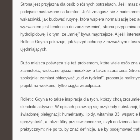
Strona jest przyjazna dla osób o różnych potrzebach. Jeśli masz 
podejście nastawione na komfort. Jeśli zmagasz się z nadmiarem
wskazówki, jak budować rutynę, która wspiera normalizację bez ag
wyzwaniem jest tendencja do zaczerwienień, strona przypomina o d
hydrolipidowej i o tym, że „mniej” bywa mądrzejsze. A jeśli interes
Rolletic Gdynia pokazuje, jak łączyć ochronę z rozważnym stos
ujędrniających.
Dużo miejsca poświęca się też problemom, które wiele osób zna z
ziarnistość, widoczne ujścia mieszków, a także szara cera. Stron
spokojnie: zamiast obiecywać „cud w tydzień”, proponuje realisty
projekt na weekend, tylko ciągła współpraca.
Rolletic Gdynia to także inspiracja dla tych, którzy chcą zrozumi
składniki aktywne. W opisach pojawiają się przykłady substancji,
świadomej pielęgnacji: humektanty, lipidy, witamina B3, wsparcie 
sprężystość, a także filtry przeciwsłoneczne, czyli codzienna ta
praktycznym: nie po to, by znać definicje, ale by podejmować traf