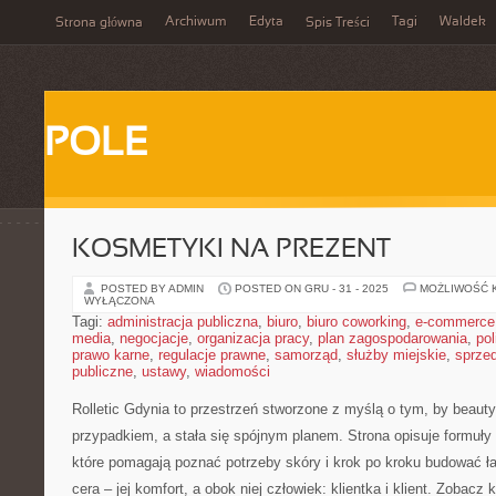
Archiwum
Edyta
Tagi
Waldek
Strona główna
Spis Treści
POLE
KOSMETYKI NA PREZENT
POSTED BY ADMIN
POSTED ON GRU - 31 - 2025
MOŻLIWOŚĆ 
WYŁĄCZONA
Tagi:
administracja publiczna
,
biuro
,
biuro coworking
,
e-commerce
media
,
negocjacje
,
organizacja pracy
,
plan zagospodarowania
,
pol
prawo karne
,
regulacje prawne
,
samorząd
,
służby miejskie
,
sprze
publiczne
,
ustawy
,
wiadomości
Rolletic Gdynia to przestrzeń stworzone z myślą o tym, by beauty
przypadkiem, a stała się spójnym planem. Strona opisuje formuły
które pomagają poznać potrzeby skóry i krok po kroku budować ła
cera – jej komfort, a obok niej człowiek: klientka i klient. Zobacz