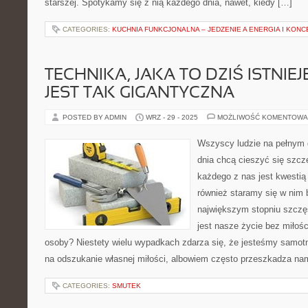
starszej. Spotykamy się z nią każdego dnia, nawet, kiedy […]
CATEGORIES:
KUCHNIA FUNKCJONALNA – JEDZENIE A ENERGIA I KON
TECHNIKA, JAKA TO DZIŚ ISTNIE
JEST TAK GIGANTYCZNA
POSTED BY ADMIN
WRZ - 29 - 2025
MOŻLIWOŚĆ KOMENTOWA
Wszyscy ludzie na pełnym 
dnia chcą cieszyć się szcz
każdego z nas jest kwestią 
również staramy się w nim 
największym stopniu szczęś
jest nasze życie bez miłości
osoby? Niestety wielu wypadkach zdarza się, że jesteśmy samo
na odszukanie własnej miłości, albowiem często przeszkadza na
CATEGORIES:
SMUTEK