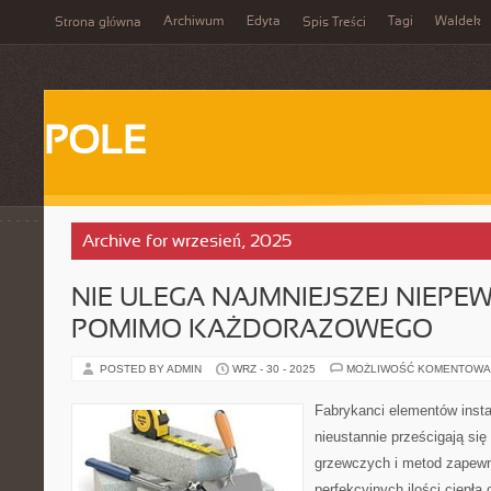
Archiwum
Edyta
Tagi
Waldek
Strona główna
Spis Treści
POLE
Archive for wrzesień, 2025
NIE ULEGA NAJMNIEJSZEJ NIEPEW
POMIMO KAŻDORAZOWEGO
POSTED BY ADMIN
WRZ - 30 - 2025
MOŻLIWOŚĆ KOMENTOWA
Fabrykanci elementów inst
nieustannie prześcigają się
grzewczych i metod zapewn
perfekcyjnych ilości ciepł