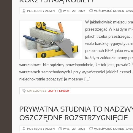
KORZYSTAJĄ KOBIETY
POSTED BY ADMIN
WRZ - 20 - 2025
MOŻLIWOŚĆ KOMENTOWA
W jakimkolwiek miejscu pra
przestrzegać W każdym mie
jakich trzeba przestrzegać,
wiele bardziej rygorystyczn
przepisach BHP, jakie wszę
każdym zakładzie pracy po
warsztatowe. Nie sądzimy prawdopodobnie, że tak jest, prawda? N
warsztatach samochodowych i przy wytwórczości jakichś części.
niejednokrotnie zobaczyć je możemy […]
CATEGORIES:
ZUPY I KREMY
PRYWATNA STUDNIA TO NADZW
OSZCZĘDNE ROZSTRZYGNIĘCIE
POSTED BY ADMIN
WRZ - 20 - 2025
MOŻLIWOŚĆ KOMENTOWA