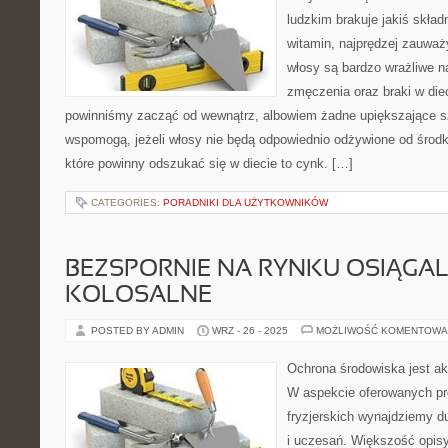
ludzkim brakuje jakiś skład
witamin, najprędzej zauwa
włosy są bardzo wrażliwe n
zmęczenia oraz braki w die
powinniśmy zacząć od wewnątrz, albowiem żadne upiększające 
wspomogą, jeżeli włosy nie będą odpowiednio odżywione od środ
które powinny odszukać się w diecie to cynk. […]
CATEGORIES:
PORADNIKI DLA UŻYTKOWNIKÓW
BEZSPORNIE NA RYNKU OSIĄGAL
KOLOSALNE
POSTED BY ADMIN
WRZ - 26 - 2025
MOŻLIWOŚĆ KOMENTOWA
Ochrona środowiska jest a
W aspekcie oferowanych pr
fryzjerskich wynajdziemy d
i uczesań. Większość opisy