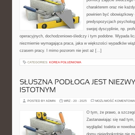
charakterem oraz nie każdy
powinien być obowiązkowy
predyspozycjach psycholog
swojej dyscyplinie, np. prof
operacyjnych, dochodzeniowo-śledczy i tym podobne. Wypada liczy
niezmiernie wymagająca praca, jaka w większości wypadków wią
czasem pracy. I mimo pozorom nie jest aż […]
CATEGORIES:
KOREA POŁUDNIOWA
SŁUSZNA PODŁOGA JEST NIEZW
ISTOTNYM
POSTED BY ADMIN
WRZ - 20 - 2025
MOŻLIWOŚĆ KOMENTOWA
O tym, że prawo, a szczegó
Zastanawiając się nad tym
wyglądać toaleta w nowob
domu niejednokrotnie nie 