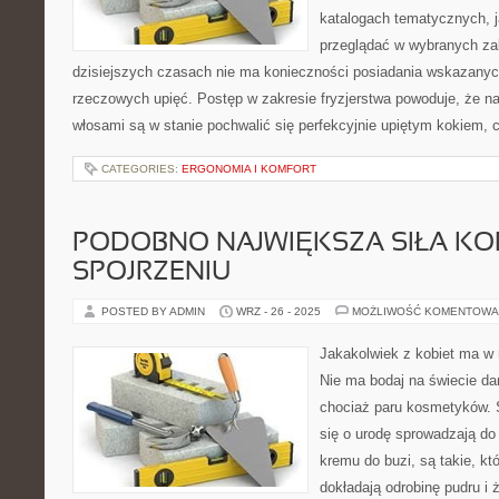
katalogach tematycznych, j
przeglądać w wybranych zak
dzisiejszych czasach nie ma konieczności posiadania wskazanyc
rzeczowych upięć. Postęp w zakresie fryzjerstwa powoduje, że n
włosami są w stanie pochwalić się perfekcyjnie upiętym kokiem, 
CATEGORIES:
ERGONOMIA I KOMFORT
PODOBNO NAJWIĘKSZA SIŁA KOB
SPOJRZENIU
POSTED BY ADMIN
WRZ - 26 - 2025
MOŻLIWOŚĆ KOMENTOWA
Jakakolwiek z kobiet ma w
Nie ma bodaj na świecie da
chociaż paru kosmetyków. S
się o urodę sprowadzają do
kremu do buzi, są takie, kt
dokładają odrobinę pudru i 