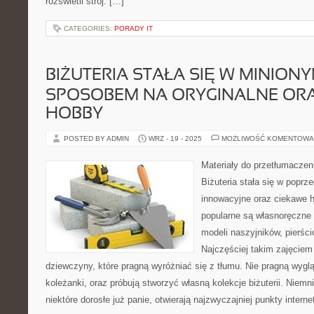
rozświetli strój. […]
CATEGORIES:
PORADY IT
BIŻUTERIA STAŁA SIĘ W MINIONY
SPOSOBEM NA ORYGINALNE ORA
HOBBY
POSTED BY ADMIN
WRZ - 19 - 2025
MOŻLIWOŚĆ KOMENTOWA
Materiały do przetłumacze
Biżuteria stała się w popr
innowacyjne oraz ciekawe h
popularne są własnoręczne
modeli naszyjników, pierś
Najczęściej takim zajęciem 
dziewczyny, które pragną wyróżniać się z tłumu. Nie pragną wygl
koleżanki, oraz próbują stworzyć własną kolekcje biżuterii. Niemn
niektóre dorosłe już panie, otwierają najzwyczajniej punkty intern