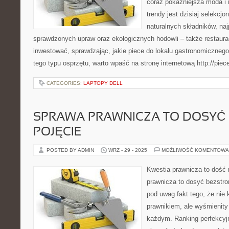
coraz pokaźniejsza moda i m
trendy jest dzisiaj selekcj
naturalnych składników, naj
sprawdzonych upraw oraz ekologicznych hodowli – także restaura
inwestować, sprawdzając, jakie piece do lokalu gastronomiczneg
tego typu osprzętu, warto wpaść na stronę internetową http://piec
CATEGORIES:
LAPTOPY DELL
SPRAWA PRAWNICZA TO DOSYĆ
POJĘCIE
POSTED BY ADMIN
WRZ - 29 - 2025
MOŻLIWOŚĆ KOMENTOWA
Kwestia prawnicza to dość 
prawnicza to dosyć bezstro
pod uwag fakt tego, że nie 
prawnikiem, ale wyśmienity
każdym. Ranking perfekcy