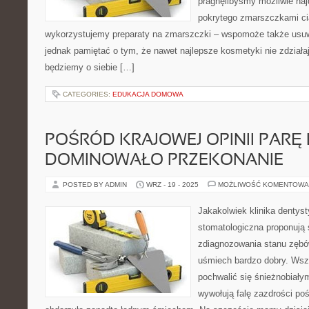
pragnęlibyśmy możliwie naj
pokrytego zmarszczkami ci
wykorzystujemy preparaty na zmarszczki – wspomoże także us
jednak pamiętać o tym, że nawet najlepsze kosmetyki nie zdziałają
będziemy o siebie […]
CATEGORIES:
EDUKACJA DOMOWA
POŚRÓD KRAJOWEJ OPINII PARĘ
DOMINOWAŁO PRZEKONANIE
POSTED BY ADMIN
WRZ - 19 - 2025
MOŻLIWOŚĆ KOMENTOWA
Jakakolwiek klinika dentyst
stomatologiczna proponują 
zdiagnozowania stanu zębów
uśmiech bardzo dobry. Wsz
pochwalić się śnieżnobiały
wywołują falę zazdrości poś