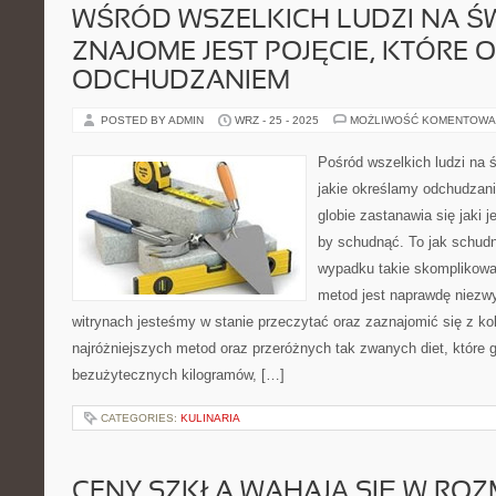
WŚRÓD WSZELKICH LUDZI NA ŚW
ZNAJOME JEST POJĘCIE, KTÓRE
ODCHUDZANIEM
POSTED BY ADMIN
WRZ - 25 - 2025
MOŻLIWOŚĆ KOMENTOWA
Pośród wszelkich ludzi na ś
jakie określamy odchudzan
globie zastanawia się jaki 
by schudnąć. To jak schud
wypadku takie skomplikowa
metod jest naprawdę niezwyk
witrynach jesteśmy w stanie przeczytać oraz zaznajomić się z ko
najróżniejszych metod oraz przeróżnych tak zwanych diet, które 
bezużytecznych kilogramów, […]
CATEGORIES:
KULINARIA
CENY SZKŁA WAHAJĄ SIĘ W ROZ