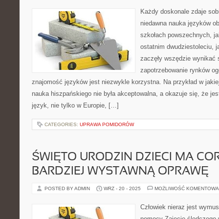
Każdy doskonale zdaje sob
niedawna nauka języków ob
szkołach powszechnych, ja
ostatnim dwudziestoleciu, 
zaczęły wszędzie wynikać 
zapotrzebowanie rynków og
znajomość języków jest niezwykle korzystna. Na przykład w jakiej
nauka hiszpańskiego nie była akceptowalna, a okazuje się, że je
język, nie tylko w Europie, […]
CATEGORIES:
UPRAWA POMIDORÓW
ŚWIĘTO URODZIN DZIECI MA CO
BARDZIEJ WYSTAWNĄ OPRAWĘ
POSTED BY ADMIN
WRZ - 20 - 2025
MOŻLIWOŚĆ KOMENTOWA
Człowiek nieraz jest wymu
pomocy Zajęcie śledczego 