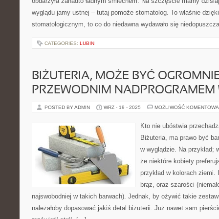
obdarzyła zanadto ładnym śmiechem. Na szczęście mamy dzisiaj 
wyglądu jamy ustnej – tutaj pomoże stomatolog. To właśnie dzi
stomatologicznym, to co do niedawna wydawało się niedopuszcza
CATEGORIES:
LUBIN
BIŻUTERIA, MOŻE BYĆ OGROMNI
PRZEWODNIM NADPROGRAMEM 
POSTED BY ADMIN
WRZ - 19 - 2025
MOŻLIWOŚĆ KOMENTOWA
Kto nie ubóstwia przechadz
Biżuteria, ma prawo być b
w wyglądzie. Na przykład; w
że niektóre kobiety preferu
przykład w kolorach ziemi. 
brąz, oraz szarości (niemało
najswobodniej w takich barwach). Jednak, by ożywić takie zesta
należałoby dopasować jakiś detal biżuterii. Już nawet sam pierś