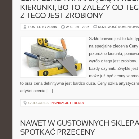
KIERUNKI, BO TO ZALEŻY OD TE
Z TEGO JEST ZROBIONY
POSTED BY ADMIN
WRZ - 25 - 2025
MOŻLIWOŚĆ KOMENTOWA
Szkło barwne jest to taki ty
na specjalne zlecenia Ceny
przeróżne kierunki, poniewa
wyrób z tego jest zrobiony
każdy czynnik. Zwykle jest 
może już być cenny w proces
to oraz cena definitywna jest bardzo duża. Ceny szkła artystyczn
artyści ocenia […]
CATEGORIES:
INSPIRACJE I TRENDY
NAWET W GUSTOWNYCH SKLEP
SPOTKAĆ PRZECENY