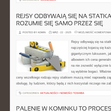
REJSY ODBYWAJĄ SIĘ NA STATKA
ROZUMIE SIĘ SAMO PRZEZ SIĘ
POSTED BY ADMIN
WRZ - 22 - 2025
MOŻLIWOŚĆ KOMENTOWA
Rejsy odbywają się na stat
najczęściej kojarzą się ka
gigantycznym luksusem, jak
albowiem ich cena generaln
na nie zezwolić wyłącznie l
są wybitnie bogaci. Właśni
ceny wszelkiego rodzaju rejsy statkiem muszą mieć naprawdę za
obsługę, by ludziom, którzy będą z nich korzystali niczego nie zab
CATEGORIES:
AKTUALNOŚCI I NOWOŚCI TOSHIBA
PALENIE W KOMINKU TO PROCE