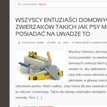
CATEGORIES:
ROLKI
WSZYSCY ENTUZJAŚCI DOMOWY
ZWIERZAKÓW TAKICH JAK PSY 
POSIADAĆ NA UWADZE TO
POSTED BY ADMIN
WRZ - 22 - 2025
MOŻLIWOŚĆ KOMENTOWA
Wszelcy miłośnicy domowyc
muszą posiadać na uwadze 
domowych zwierząt takich 
uwadze to, aby adekwatnie 
tutaj tylko mowa odnośnie 
jakkolwiek w głównej mierz
odżywiania pieska. Warto zadbać, żeby karma dla psa zawierała 
by odżywić czworonoga. Także dla takiego zwierzątka niezbędne 
minerały. Firm, […]
CATEGORIES:
SOSNOWIEC