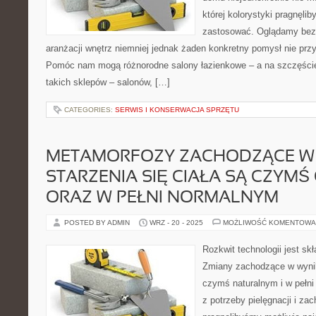
której kolorystyki pragnęli
zastosować. Oglądamy bezmi
aranżacji wnętrz niemniej jednak żaden konkretny pomysł nie prz
Pomóc nam mogą różnorodne salony łazienkowe – a na szczęście
takich sklepów – salonów, […]
CATEGORIES:
SERWIS I KONSERWACJA SPRZĘTU
METAMORFOZY ZACHODZĄCE W
STARZENIA SIĘ CIAŁA SĄ CZYM
ORAZ W PEŁNI NORMALNYM
POSTED BY ADMIN
WRZ - 20 - 2025
MOŻLIWOŚĆ KOMENTOWA
Rozkwit technologii jest skł
Zmiany zachodzące w wyniku
czymś naturalnym i w pełni
z potrzeby pielęgnacji i z