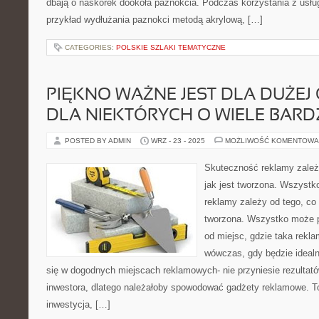
dbają o naskórek dookoła paznokcia. Podczas korzystania z usł
przykład wydłużania paznokci metodą akrylową, […]
CATEGORIES:
POLSKIE SZLAKI TEMATYCZNE
PIĘKNO WAŻNE JEST DLA DUŻEJ 
DLA NIEKTÓRYCH O WIELE BARDZ
POSTED BY ADMIN
WRZ - 23 - 2025
MOŻLIWOŚĆ KOMENTOWA
Skuteczność reklamy zależy
jak jest tworzona. Wszyst
reklamy zależy od tego, co 
tworzona. Wszystko może 
od miejsc, gdzie taka rekla
wówczas, gdy będzie idealna
się w dogodnych miejscach reklamowych- nie przyniesie rezultat
inwestora, dlatego należałoby spowodować gadżety reklamowe.
inwestycja, […]