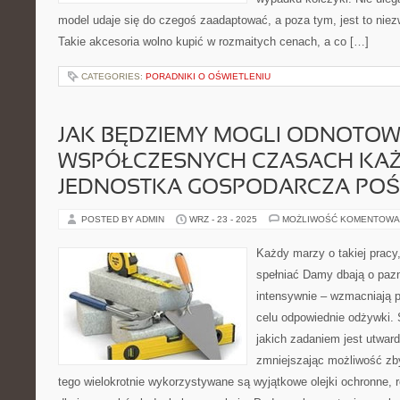
model udaje się do czegoś zaadaptować, a poza tym, jest to nie
Takie akcesoria wolno kupić w rozmaitych cenach, a co […]
CATEGORIES:
PORADNIKI O OŚWIETLENIU
JAK BĘDZIEMY MOGLI ODNOTOW
WSPÓŁCZESNYCH CZASACH KA
JEDNOSTKA GOSPODARCZA PO
POSTED BY ADMIN
WRZ - 23 - 2025
MOŻLIWOŚĆ KOMENTOWA
Każdy marzy o takiej pracy,
spełniać Damy dbają o pazn
intensywnie – wzmacniają 
celu odpowiednie odżywki. S
jakich zadaniem jest utwar
zmniejszając możliwość zby
tego wielokrotnie wykorzystywane są wyjątkowe olejki ochronne, r