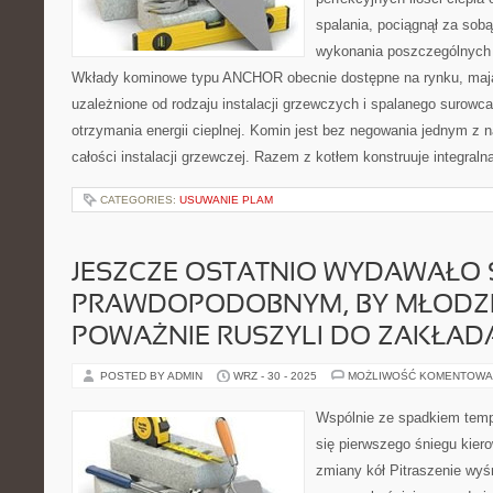
spalania, pociągnął za sob
wykonania poszczególnych e
Wkłady kominowe typu ANCHOR obecnie dostępne na rynku, mają
uzależnione od rodzaju instalacji grzewczych i spalanego surow
otrzymania energii cieplnej. Komin jest bez negowania jednym z n
całości instalacji grzewczej. Razem z kotłem konstruuje integraln
CATEGORIES:
USUWANIE PLAM
JESZCZE OSTATNIO WYDAWAŁO 
PRAWDOPODOBNYM, BY MŁODZI
POWAŻNIE RUSZYLI DO ZAKŁAD
POSTED BY ADMIN
WRZ - 30 - 2025
MOŻLIWOŚĆ KOMENTOWA
Wspólnie ze spadkiem temp
się pierwszego śniegu kier
zmiany kół Pitraszenie wyśm