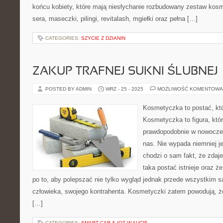
końcu kobiety, które mają niesłychanie rozbudowany zestaw kosme
sera, maseczki, pilingi, revitalash, mgiełki oraz pełna […]
CATEGORIES:
SZYCIE Z DZIANIN
ZAKUP TRAFNEJ SUKNI ŚLUBNEJ
POSTED BY ADMIN
WRZ - 25 - 2025
MOŻLIWOŚĆ KOMENTOWA
Kosmetyczka to postać, któ
Kosmetyczka to figura, któr
prawdopodobnie w nowocz
nas. Nie wypada niemniej je
chodzi o sam fakt, że zdaj
taka postać istnieje oraz 
po to, aby polepszać nie tylko wygląd jednak przede wszystkim 
człowieka, swojego kontrahenta. Kosmetyczki zatem powodują, że
[…]
CATEGORIES:
SMART CAR & IOT W AUCIE