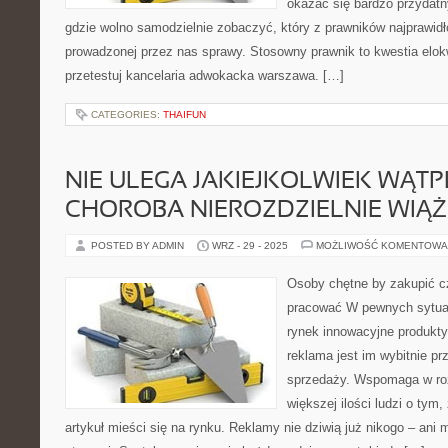
okazać się bardzo przydatny
gdzie wolno samodzielnie zobaczyć, który z prawników najprawidł
prowadzonej przez nas sprawy. Stosowny prawnik to kwestia elok
przetestuj kancelaria adwokacka warszawa. […]
CATEGORIES:
THAIFUN
NIE ULEGA JAKIEJKOLWIEK WĄTP
CHOROBA NIEROZDZIELNIE WIĄŻ
POSTED BY ADMIN
WRZ - 29 - 2025
MOŻLIWOŚĆ KOMENTOWA
Osoby chętne by zakupić c
pracować W pewnych sytuac
rynek innowacyjne produkt
reklama jest im wybitnie p
sprzedaży. Wspomaga w roz
większej ilości ludzi o tym,
artykuł mieści się na rynku. Reklamy nie dziwią już nikogo – ani 