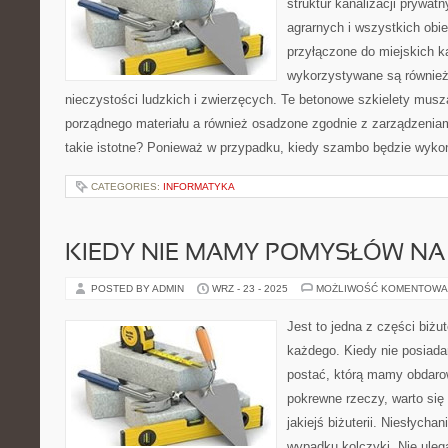
struktur kanalizacji prywa
agrarnych i wszystkich obie
przyłączone do miejskich k
wykorzystywane są równie
nieczystości ludzkich i zwierzęcych. Te betonowe szkielety mus
porządnego materiału a również osadzone zgodnie z zarządzeniami
takie istotne? Ponieważ w przypadku, kiedy szambo będzie wykon
CATEGORIES:
INFORMATYKA
KIEDY NIE MAMY POMYSŁÓW NA
POSTED BY ADMIN
WRZ - 23 - 2025
MOŻLIWOŚĆ KOMENTOWA
Jest to jedna z części biżute
każdego. Kiedy nie posiad
postać, którą mamy obdaro
pokrewne rzeczy, warto si
jakiejś biżuterii. Niesłycha
wypadku kolczyki. Nie uleg