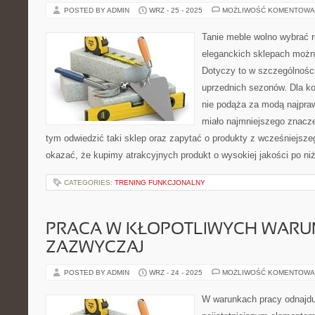
POSTED BY ADMIN
WRZ - 25 - 2025
MOŻLIWOŚĆ KOMENTOWA
Tanie meble wolno wybrać r
eleganckich sklepach możn
Dotyczy to w szczególnośc
uprzednich sezonów. Dla kon
nie podąża za modą najpraw
miało najmniejszego znacze
tym odwiedzić taki sklep oraz zapytać o produkty z wcześniejsze
okazać, że kupimy atrakcyjnych produkt o wysokiej jakości po niż
CATEGORIES:
TRENING FUNKCJONALNY
PRACA W KŁOPOTLIWYCH WARU
ZAZWYCZAJ
POSTED BY ADMIN
WRZ - 24 - 2025
MOŻLIWOŚĆ KOMENTOWA
W warunkach pracy odnajdu