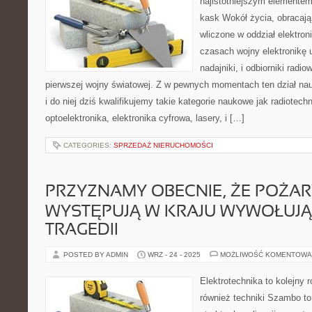
najistotniejszym elemente
kask Wokół życia, obracają
wliczone w oddział elektron
czasach wojny elektronikę
nadajniki, i odbiorniki radi
pierwszej wojny światowej. Z w pewnych momentach ten dział nauk
i do niej dziś kwalifikujemy takie kategorie naukowe jak radiotech
optoelektronika, elektronika cyfrowa, lasery, i […]
CATEGORIES:
SPRZEDAŻ NIERUCHOMOŚCI
PRZYZNAMY OBECNIE, ŻE POŻAR
WYSTĘPUJĄ W KRAJU WYWOŁUJĄ
TRAGEDII
POSTED BY ADMIN
WRZ - 24 - 2025
MOŻLIWOŚĆ KOMENTOWA
Elektrotechnika to kolejny 
również techniki Szambo t