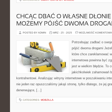
CHCĄC DBAĆ O WŁASNE DŁONIE 
MOŻEMY PÓJŚĆ DWOMA DROGA
POSTED BY ADMIN
WRZ - 25 - 2025
MOŻLIWOŚĆ KOMENTOWA
Potrzebując zadbać o swoj
pójść dwoma drogami Jeżeli
które chce zareklamować w 
internetowa powinna być zg
jest w wielkim błędzie. To 
jakichkolwiek zahamowań b
kontrahentowi. Analizując witryny internetowe w poszukiwaniu in
nie jeden raz opuszczaliśmy jakąś stronę, tylko dlatego, że jej gra
denerwujące, […]
CATEGORIES:
MOBZILLA