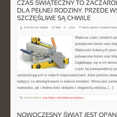
CZAS ŚWIĄTECZNY TO ZACZAR
DLA PEŁNEJ RODZINY. PRZEDE 
SZCZĘŚLIWE SĄ CHWILE
POSTED BY ADMIN
WRZ - 27 - 2025
MOŻLIWOŚĆ KOMENTOWA
Większa część żeńskich p
poświęcone listom oraz kło
Większość kobiecych pism 
poświęcone listom oraz kło
Zagłębiając się w ich lektu
część tej korespondencji p
zamieszkujących w małych miejscowościach, które pomimo otwart
nadążyć za obowiązkowymi w świecie trendami. Winna jest zarówn
materialna, jak i drobna ilość sklepów z elegancką odzieżą, […]
CATEGORIES:
KULTURA I HISTORIA ALKOHOLU
NOWOCZESNY ŚWIAT JEST OPA