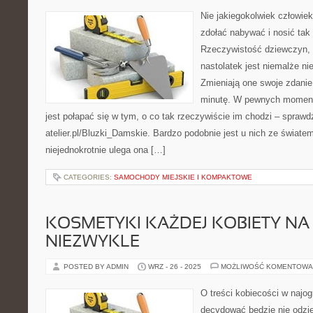
Nie jakiegokolwiek człowiek
zdołać nabywać i nosić ta
Rzeczywistość dziewczyn, 
nastolatek jest niemalże n
Zmieniają one swoje zdanie
minutę. W pewnych moment
jest połapać się w tym, o co tak rzeczywiście im chodzi – sprawd
atelier.pl/Bluzki_Damskie. Bardzo podobnie jest u nich ze świat
niejednokrotnie ulega ona […]
CATEGORIES:
SAMOCHODY MIEJSKIE I KOMPAKTOWE
KOSMETYKI KAŻDEJ KOBIETY N
NIEZWYKLE
POSTED BY ADMIN
WRZ - 26 - 2025
MOŻLIWOŚĆ KOMENTOWA
O treści kobiecości w najo
decydować będzie nie odzie