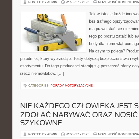
POSTED BY ADMIN
WRZ - 27 - 2025
MOŻLIWOŚĆ KOMENTOWA
Tak w istocie każde innow
bez trafnego oprzyrządowa
ma prawo stać się niezmier
tego po prostu zataić lub e
body dla niemowląt pomagaj
Na czym to polega? Produc
przedmiot, który wyprzedaje. Testy dotyczą bezpieczeństwa i wy
asortymentu. Do tego producenci starają się poszerzać oferty do
rzecz niemowlaków. […]
CATEGORIES:
PORADY MOTORYZACYJNE
NIE KAŻDEGO CZŁOWIEKA JEST S
ZDOŁAĆ NABYWAĆ ORAZ NOSIĆ
SZYKOWNE
POSTED BY ADMIN
WRZ - 27 - 2025
MOŻLIWOŚĆ KOMENTOWA